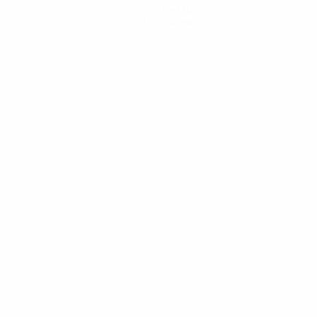
Скачать
Не сейчас