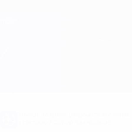
Skip
to
main
Лига чемпионов. Официальное
Скачать
content
Результаты live и Fantasy
Лига чемпионов УЕФА
Реал vs Милан
Обзор
Онлайн
О матче
Хочешь получать уведомления о голах
и составах? Скачай приложение!