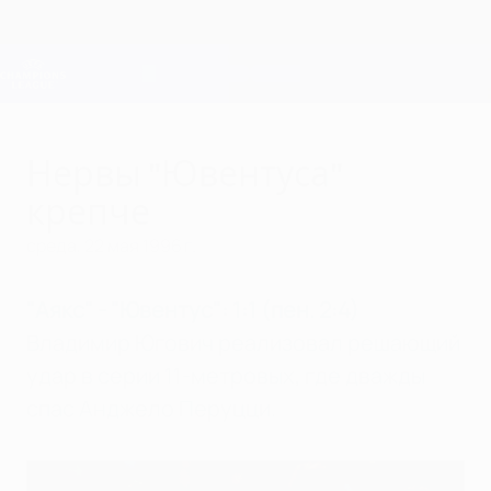
Skip
to
main
Лига чемпионов. Официальное
Скачать
content
Результаты live и Fantasy
Лига чемпионов УЕФА
Нервы "Ювентуса"
крепче
среда, 22 мая 1996 г.
"Аякс" - "Ювентус": 1:1 (пен. 2:4)
Владимир Югович реализовал решающий
удар в серии 11-метровых, где дважды
спас Анджело Перуцци.