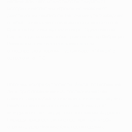
нервничали, чего можно было бы ожидать от
молодых и неопытных игроков, но никак не от
действующих чемпионов. На 12-й минуте очередная
ошибка голландцев стоила им пропущенного гола.
Франк де Бур и вышедший из ворот Эдвин ван дер
Сар не поделили мяч, а быстрый как ветер Фабрицио
Раванелли ловко воспользовался этой
оплошностью и поразил пустые ворота "Аякса" с
острого угла - 1:0.
Впрочем, вскоре футболисты "Аякса", потерпевшие
лишь одно поражение в 20 последних матчах
главного еврокубка, успокоились и взялись за дело.
Наибольшая опасность воротам "Ювентуса"
исходила после стандартных положений. Анджело
Перуцци пришлось сильно постараться, чтобы
отразить удар Нванкво Кану после подачи с