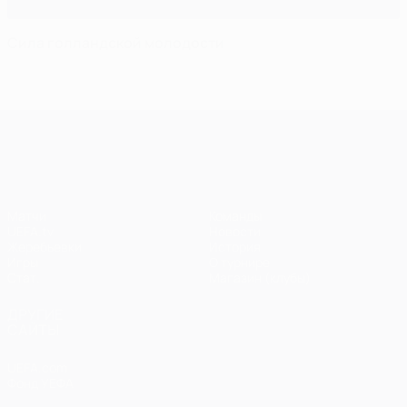
Сила голландской молодости
Лига чемпионов УЕФА
Матчи
Команды
UEFA.tv
Новости
Жеребьевки
История
Игры
О турнире
Стат.
Магазин (клубы)
ДРУГИЕ
САЙТЫ
UEFA.com
Фонд УЕФА