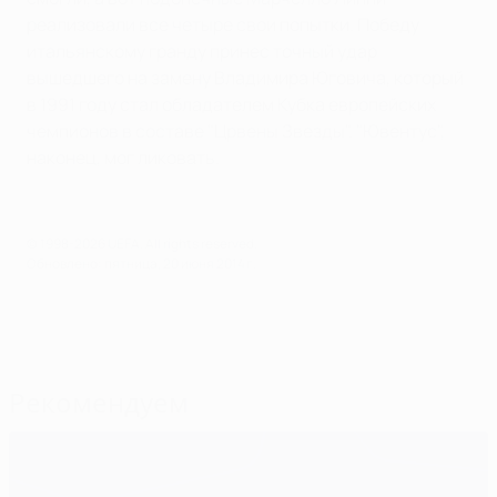
реализовали все четыре свои попытки. Победу
итальянскому гранду принес точный удар
вышедшего на замену Владимира Юговича, который
в 1991 году стал обладателем Кубка европейских
чемпионов в составе "Црвены Звезды". "Ювентус",
наконец, мог ликовать.
© 1998-2026 UEFA. All rights reserved.
Обновлено: пятница, 20 июня 2014 г.
Рекомендуем