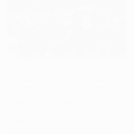
Нервы "Ювентуса" крепче
©UEFA.com
"Мы долго ждали. Никогда не считали 1985 год
победным из-за трагедии на "Эйзеле", - заявил
представитель "Ювентуса" Роберто Беттега после
триумфа туринцев в Лиге чемпионов УЕФА-1995/96.
Их победа над "Аяксом" в римском финале была
настоящей, но далась она "старой синьоре" нелегко.
Решающий матч начался для "Ювентуса" как нельзя
лучше. В дебюте футболисты "Аякса" заметно