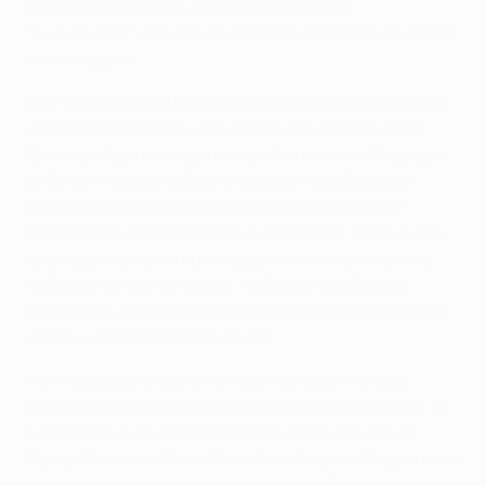
углового, но за пять минут до перерыва
"бьянконери" допустили ошибку в обороне и были за
это наказаны.
Как только Данни Блинд всем своим видом показал,
что собирается бить со штрафного правой ногой,
Франк де Бур неожиданно пробил с левой. Перуцци
отбил мяч перед собой, а первым на добивании
оказался Яри Литманен, который восстановил
равновесие. После пропущенного гола "Юве" вновь
завладел игровым преимуществом и мог вырвать
победу в основное время, но Джанлука Виалли
пустил мяч мимо цели в ситуации, когда легче было
забить, нежели промахнуться.
Матч перешел в дополнительное время, в ходе
которого возникло несколько голевых моментов, но
в итоге чемпион определился в серии пенальти.
Эдгар Давидс и Сонни Силой переиграть Перуцци не
смогли, а вот подопечные Марчелло Липпи