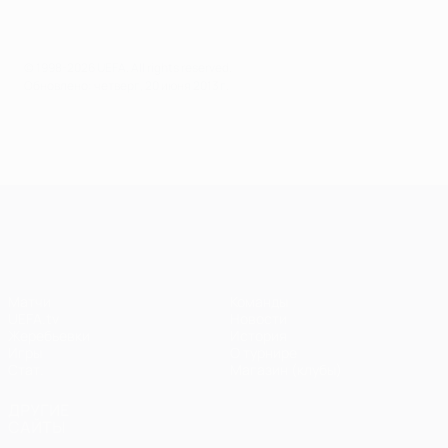
© 1998-2026 UEFA. All rights reserved.
Обновлено: четверг, 20 июня 2013 г.
Лига чемпионов УЕФА
Матчи
Команды
UEFA.tv
Новости
Жеребьевки
История
Игры
О турнире
Стат.
Магазин (клубы)
ДРУГИЕ
САЙТЫ