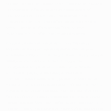
однако не смогли справиться с "Реалом", который в
полуфинале победил еще один немецкий клуб -
дортмундскую "Боруссию". Первый матч на
стадионе "Сантьяго Бернабеу" задержался на 45
минут, так как возбужденные болельщики
"королевского клуба" снесли заграждение.
Когда игра наконец началась, голы Фернандо
Морьентеса и Кристиана Карамбе обеспечили
хозяевам победу со счетом 2:0, а матч в Дортмунде
завершился с результатом 0:0. В другом
полуфинале встречались "Ювентус" и "Монако",
которые в предыдущем раунде обыграли
соответственно киевское "Динамо" и "Манчестер
Юнайтед". Итальянцы выиграли с общим счетом 6:4.
В финале, который принимал Амстердам, обошлось
без подобного голевого фейерверка, но во втором
тайме Предраг Миятович забил единственный гол и
принес "Реалу" седьмой в истории Кубок чемпионов.