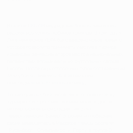
В сезоне 1997/98 мадридские болельщики вновь
радовались успеху любимой команды. В том году в
Лиге чемпионов УЕФА было введено новое правило,
которое позволило принимать участие в турнире
командам, занявшим второе место в национальных
первенствах восьми ведущих футбольных держав
Европы. После двух отборочных туров состязания из
48 клубов оставались 16, а затем к ним
присоединялись 8 сеянных команд.
Только один клуб из числа тех, кто попал в сетку
турнира со второго места в чемпионате, достиг
четвертьфинальной стадии - им стал
леверкузенский "Байер". Впрочем, их победная
серия завершилась в Мадриде. Немцы одолели
"Русенборг", "Олимпиакос" и "Порту" в группе D,