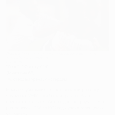
Предраг Миятович принимает поздравления с голом,
который стал решающим
©Bongarts
"Реал" - "Ювентус" 1:0
(Миятович 66)
"Амстердам Арена", Амстердам
Многие клубы были бы счастливы, выиграв Лигу
чемпионов УЕФА хотя бы один раз, но "Реал"
поистине ненасытен. Он праздновал триумф шесть
раз, однако с 1966 по 1997 годы удача испанцам не
улыбалась.