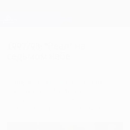
Skip
to
main
Лига чемпионов. Официальное
Скачать
content
Результаты live и Fantasy
Лига чемпионов УЕФА
1997/98: "Реал" на
седьмом небе
среда, 20 мая 1998 г.
Во втором тайме амстердамского
финала Предраг Миятович забил
единственный гол и принес "Реалу"
седьмой в истории Кубок чемпионов.