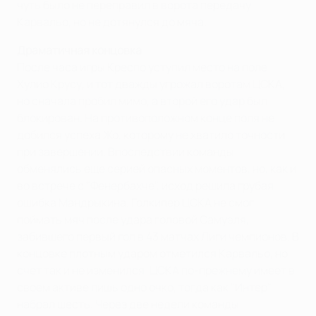
чуть было не переправил в ворота передачу
Карвальо, но не дотянулся до мяча.
Драматичная концовка
После часа игры Креспо уступил место на поле
Хулио Крусу, и тот дважды угрожал воротам ЦСКА,
но сначала пробил мимо, а второй его удар был
блокирован. На противоположном конце поля не
добился успеха Жо, которому не хватило точности
при завершении. Впоследствии команды
обменялись еще серией опасных моментов, но, как и
во встрече с "Фенербахче", исход решила грубая
ошибка Мандрыкина. Голкипер ЦСКА не смог
поймать мяч после удара головой Самуэля,
забившего первый гол в 43 матчах Лиги чемпионов. В
концовке плотным ударом отметился Карвальо, но
счет так и не изменился. ЦСКА по-прежнему имеет в
своем активе лишь одно очко, тогда как "Интер"
набрал шесть. Через две недели команды