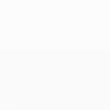
встретятся в Милане.
© 1998-2026 UEFA. All rights reserved.
Обновлено: вторник, 23 октября 2007 г.
Лига чемпионов УЕФА
Матчи
Команды
UEFA.tv
Новости
Жеребьевки
История
Игры
О турнире
Стат.
Магазин (клубы)
ДРУГИЕ
САЙТЫ