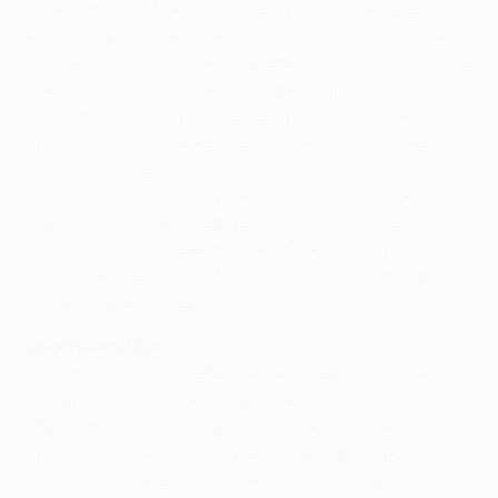
на 17-й минуте. К этому моменту ЦСКА завладел
инициативой, но в атаке, ослабленной отсутствием
Вагнера Лава, до поры до времени у красно-синих не
клеилось. В одном эпизоде Юрий Жирков отобрал
мяч у Фигу и прострелил в центр, но Дуду пяткой
пробил мимо. И все же две минуты спустя москвичи
добились своего. Милош Красич отдал пас
находившемуся подступах к штрафной Даниэлу
Карвальо. Недавно вернувшийся в строй хавбек
тонким пасом перевел мяч на Жо, который раскачал
опекавшего его Ивана Кордобу и неотразимо пробил
над вратарем в "девятку".
Двойная потеря
Фигу мог записать себе в актив голевой пас, однако
Мандрыкин сделал красивый сейв, когда Златан
Ибрагимович бил головой после скидки Креспо. У
противоположных ворот рейдом в штрафную
запомнился Евгений Алдонин, но ему не удалось