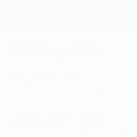
Skip
to
main
Лига чемпионов. Официальное
Скачать
content
Результаты live и Fantasy
Лига чемпионов УЕФА
Армейские ошибки
вторник, 23 октября 2007 г.
| Пол Саффер
ЦСКА - "Интернационале" 1:2
Нелепые ошибки во втором тайме в
очередной раз оставили армейцев ни с
чем.
Гол Вальтера Самуэля, забитый в результате грубой
ошибки вратаря ЦСКА Вениамина Мандрыкина,
принес "Интернационале" волевую победу в
выездном поединке третьего тура группового этапа