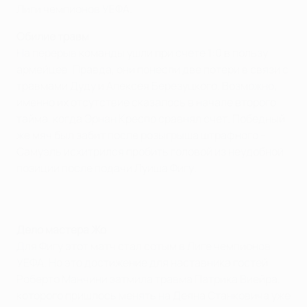
Лиги чемпионов УЕФА.
Обилие травм
На перерыв команды ушли при счете 1:0 в пользу
армейцев. Правда, они понесли две потери в связи с
травмами Дуду и Алексея Березуцкого. Возможно,
именно их отсутствие сказалось в начале второго
тайма, когда Эрнан Креспо сравнял счет. Победный
же мяч был забит после розыгрыша штрафного -
Самуэль исхитрился пробить головой из неудобной
позиции после подачи Луиша Фигу.
Дело мастера Жо
Для Фигу этот матч стал сотым в Лиге чемпионов
УЕФА. Но это достижение для наставника гостей
Роберто Манчини затмила травма Патрика Виейра,
которого пришлось менять на Деяна Станковича уже