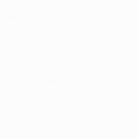
завершить атаку толковым ударом в створ. Главным
же событием концовки тайма стала вынужденная
двойная замена Дуду и Алексея Березуцкого,
вместо которых появились Эдуардо и Антон
Григорьев соответственно.
Счет равный
Под занавес тайма "Интер" создал ряд опасных
моментов у ворот Мандрыкина, но счет не
изменился. А вот в начале второго тайма оборона
ЦСКА не выстояла. На седьмой минуте Эстебан
Камбьяссо подкараулил вынос защитников и
головой вернул мяч в штрафную. Попытка Красича
сыграть на "втором этаже" лишь скорректировала
траекторию полета мяча, который прилетел точно к
Креспо, и тот не ошибся - 1:1. Гол надломил
футболистов ЦСКА, и те отдали инициативу
сопернику, хотя не раз отвечали опасными
"стандартами". После одного из них Элвир Рахимич