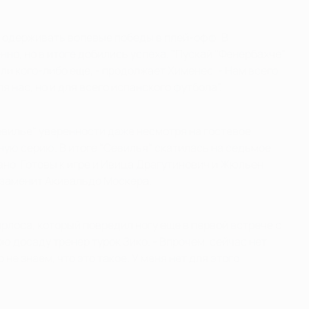
т одерживать волевые победы в плей-офф. В
но, но в итоге добились успеха. "Пускай "Фенербахче"
и кого-либо еще, - продолжает Хименес. - Нам всего
 нас, но и для всего испанского футбола".
евилье" уверенности даже несмотря на гостевое
ную серию. В итоге "Севилья" скатилась на седьмое
ано. Готовы к игре и Ивица Драгутинович и Жюльен
о заменит Акивальдо Москера.
рлоса, который повредил ногу еще в первой встрече с
ою досаду тренер турок Зико. - Впрочем, сейчас нет
не знаем, что это такое. У меня нет для этого