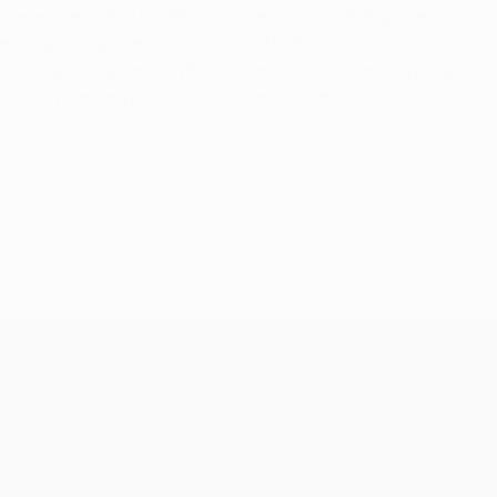
завершившийся в субботу нулевой ничьей. Впрочем, из-
Шентюрк, тогда как нападающий Дейвид начал матч на
асарая" в рамках кубка страны. "То был иной турнир, -
же потерпим неудачу, то никто не сможет предъявить