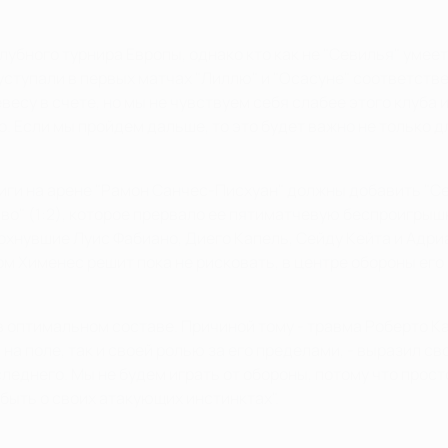
убного турнира Европы, однако кто как не "Севилья" умее
тупали в первых матчах "Лиллю" и "Осасуне" соответствен
у в счете, но мы не чувствуем себя слабее этого клуба ил
. Если мы пройдем дальше, то это будет важно не только для
Лиги на арене "Рамон Санчес-Писхуан" должны добавить "С
во" (1:2), которое прервало ее пятиматчевую беспроигрыш
дохнувшие Луис Фабиано, Диего Капель, Сейду Кейта и Адри
ом Хименес решит пока не рисковать, в центре обороны ег
в оптимальном составе. Причиной тому - травма Роберто Ка
на поле, так и своей ролью за его пределами, - выразил св
леднего. Мы не будем играть от обороны, потому что просто 
быть о своих атакующих инстинктах".