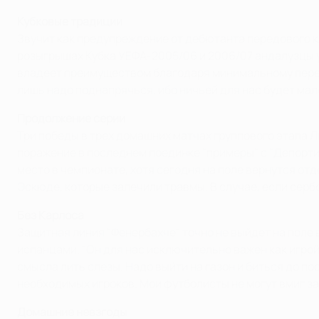
Кубковые традиции
Звучит как предупреждение от дебютанта передового кл
розыгрышах Кубка УЕФА-2005/06 и 2006/07 андалузцы ус
владеет преимуществом благодаря минимальному перевес
лишь надо поднапрячься, ибо ничьей для нас будет мало
Продолжение серии
Три победы в трех домашних матчах группового этапа 
поражение в последнем поединке "примеры" с "Депорти
место в чемпионате, хотя сегодня на поле вернутся от
Эскюде, которые залечили травмы. В случае, если серб
Без Карлоса
Защитная линия "Фенербахче" точно не выйдет на поле 
испанцами. "Он для нас исключительно важен как игрой 
смысла лить слезы. Надо выйти на газон и биться до пос
необходимых игроков. Мои футболисты не могут вмиг за
Домашние невзгоды