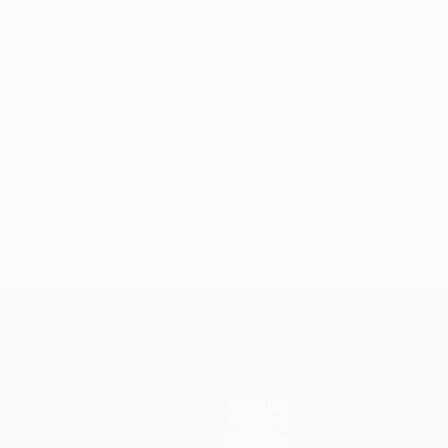
последнего поединка чемпионата Турции с "Анкарагюджю", 
гроки "канареек": Волкан Демирел, Гекхан Генюл и Семих 
по сравнению с поражением в стамбульском дерби от "Галат
сьма высоки. Мы отдадим все силы ради победы, а если да
" была сильнее".
.
Команды
Новости
История