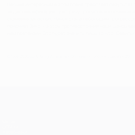
Весьма интересным в этом плане предстает результат 
за дисквалификаций ту встречу пропускали ключевые и
скамейке запасных. Ничья стала небольшим прогрессом 
поясняет Зико. - В этом противостоянии наши шансы ве
нам претензии. Это будет значить лишь то, что "Севилья
© 1998-2026 UEFA. All rights reserved.
Обновлено: суббота, 9 декабря 2017 г
Лига чемпионов УЕФА
Матчи
UEFA.tv
Жеребьевки