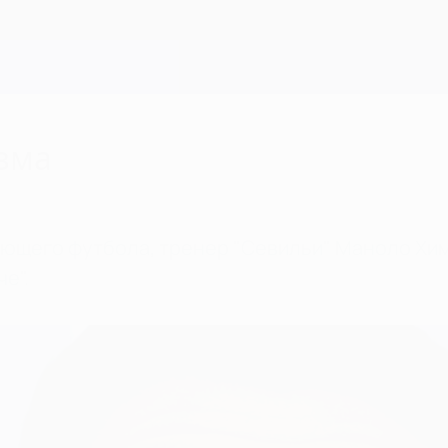
зма
ющего футбола, тренер "Севильи" Маноло Хим
е".