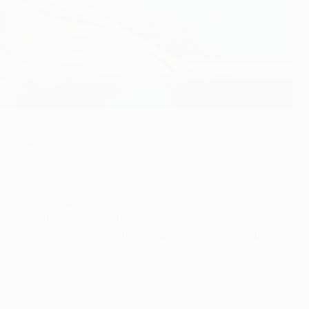
ассудительность станет залогом успеха в матче с
ь тремя пропущенными мячами, последний из который
 может сложиться в пользу любой из сторон, Хименес
соперник хочет выйти в следующий раунд не меньше
е собственных рубежей при контратаках соперника, все