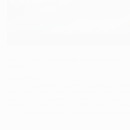
Хименес требует прагматизма
©Getty Images
Несмотря на репутацию приверженца атакующего футбол
"Фенербахче".
Умный футбол
Тяга к атакующей игре позволила испанцам забить два 
под занавес встречи провел вышедший на замену Семих
требует от своих подопечных сначала думать и лишь п
нашего, - поясняет испанец. - Акцент на атаку - это х
это в итоге может ударить по тебе самому. Нельзя впад