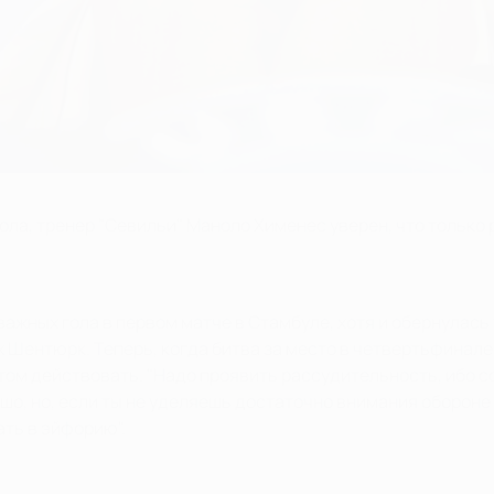
а, тренер "Севильи" Маноло Хименес уверен, что только р
важных гола в первом матче в Стамбуле, хотя и обернулас
 Шентюрк. Теперь, когда битва за место в четвертьфинале
отом действовать. "Надо проявить рассудительность, ибо 
орошо, но, если ты не уделяешь достаточно внимания оборон
ать в эйфорию".