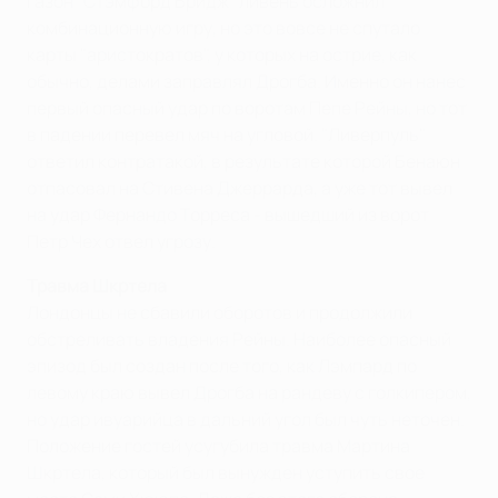
газон "Стэмфорд Бридж" ливень осложнил
комбинационную игру, но это вовсе не спутало
карты "аристократов", у которых на острие, как
обычно, делами заправлял Дрогба. Именно он нанес
первый опасный удар по воротам Пепе Рейны, но тот
в падении перевел мяч на угловой. "Ливерпуль"
ответил контратакой, в результате которой Бенаюн
отпасовал на Стивена Джеррарда, а уже тот вывел
на удар Фернандо Торреса - вышедший из ворот
Петр Чех отвел угрозу.
Травма Шкртела
Лондонцы не сбавили оборотов и продолжили
обстреливать владения Рейны. Наиболее опасный
эпизод был создан после того, как Лэмпард по
левому краю вывел Дрогба на рандеву с голкипером,
но удар ивуарийца в дальний угол был чуть неточен.
Положение гостей усугубила травма Мартина
Шкртела, который был вынужден уступить свое