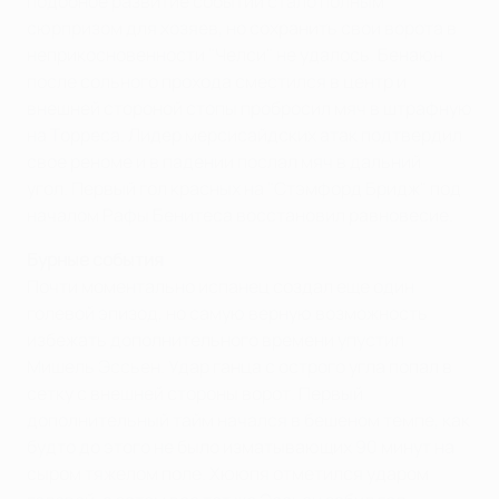
подобное развитие событий стало полным
сюрпризом для хозяев, но сохранить свои ворота в
неприкосновенности "Челси" не удалось. Бенаюн
после сольного прохода сместился в центр и
внешней стороной стопы пробросил мяч в штрафную
на Торреса. Лидер мерсисайдских атак подтвердил
свое реноме и в падении послал мяч в дальний
угол. Первый гол красных на "Стэмфорд Бридж" под
началом Рафы Бенитеса восстановил равновесие.
Бурные события
Почти моментально испанец создал еще один
голевой эпизод, но самую верную возможность
избежать дополнительного времени упустил
Мишель Эссьен. Удар ганца с острого угла попал в
сетку с внешней стороны ворот. Первый
дополнительный тайм начался в бешеном темпе, как
будто до этого не было изматывающих 90 минут на
сыром тяжелом поле. Хююпя отметился ударом