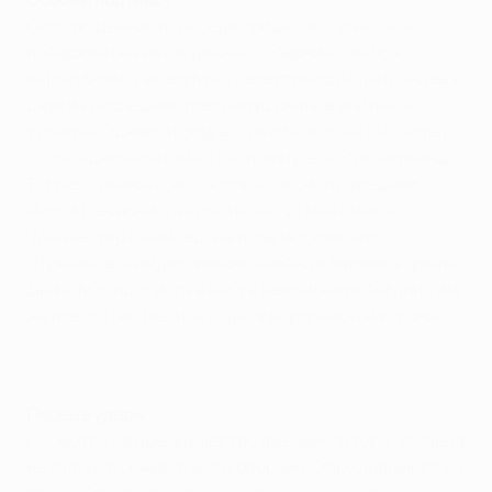
Особую ценность победе придал тот факт, что
повержен оказался давний соперник синих по
еврокубкам "Ливерпуль", переигравший лондонцев в
двух из последних трех полуфиналов элитного
турнира. Однако исход встречи вовсе не выглядел
столь однозначным на 64-й минуте, когда Фернандо
Торрес сравнял счет после классной передачи
Йосси Бенаюна. Так или иначе, 21 мая вместе с
"Манчестер Юнайтед" на поле московских
"Лужников" выйдет именно команда Авраама Гранта.
Два клуба идут нога в ногу в чемпионате Англии - им
же предстоит решить судьбу европейской короны.
Первые удары
Несмотря на преимущество выездного гола, хозяева
не стали отсиживаться в обороне. Обрушившийся на