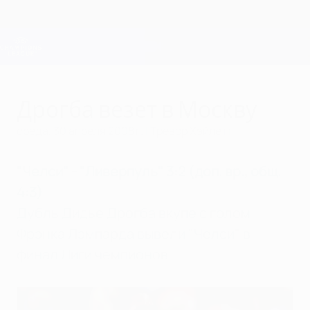
Skip
to
main
Лига чемпионов. Официальное
Скачать
content
Результаты live и Fantasy
Лига чемпионов УЕФА
Дрогба везет в Москву
среда, 30 апреля 2008 г.
| Тревор Хэйлетт
"Челси" - "Ливерпуль" 3:2 (доп. вр., общ.
4:3)
Дубль Дидье Дрогба вкупе с голом
Фрэнка Лэмпарда вывели "Челси" в
финал Лиги чемпионов.