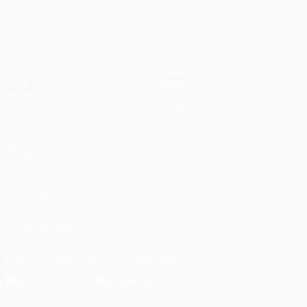
Лига чемпионов УЕФА
Матчи
Команды
UEFA.tv
Новости
Жеребьевки
История
Игры
О турнире
Стат.
Магазин (клубы)
ДРУГИЕ
САЙТЫ
UEFA.com
Фонд УЕФА
ПОДПИСЫВАЙСЯ
Скачать официальное приложение