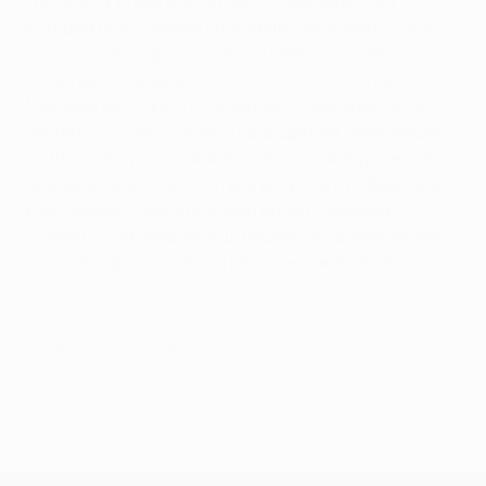
головой, а затем все тот же Эссьен забил гол,
который был отменен по правилу пассивного "вне
игры". Однако прошло совсем немного, и "Челси"
вновь вышел вперед. Хююпя "срубил" в штрафной
Михаэля Баллака, что позволило Лэмпарду четко
пробить с "точки". Точный удар Дрогба, замкнувшего
на 105-й минуте пас вышедшего на замену Николя
Анелька, казалось, снял все вопросы о победителе.
В оставшиеся минуты Райан Бабел отменным
ударом из-за пределов штрафной возродил интригу,
но это вряд ли омрачило радость фанатов "Челси".
© 1998-2026 UEFA. All rights reserved.
Обновлено: суббота, 9 декабря 2017 г.