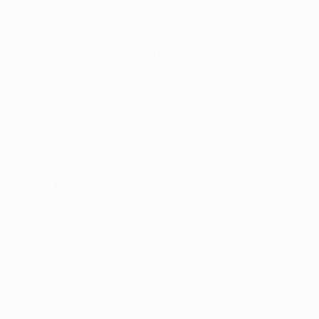
место Сами Хююпе. Даже без этого оборона
команды Рафаэля Бенитеса не выглядела
несокрушимой, и "Челси" закономерно вышел
вперед. Саломон Калу сыграл на грани офсайда
и, совершив рывок, мощно пробил по воротам Рейны.
Тот удар парировал, но отбил мяч прямо на
набежавшего Дрогба, который не менее мощным
выстрелом в ближний угол взорвал
овациями переполненные трибуны "Стэмфорд
Бридж".
Ответ Торреса
После перерыва расклад сил кардинально
изменился. С первых минут второго тайма
вынужденные идти вперед гости обрушили на
ворота Чеха целый шквал атак. В одной из них
Джеррард после подачи со штрафного скинул
снаряд на ногу Дирку Куйту, но удар того с близкой
дистанции был блокирован ногой Чеха. Вряд ли