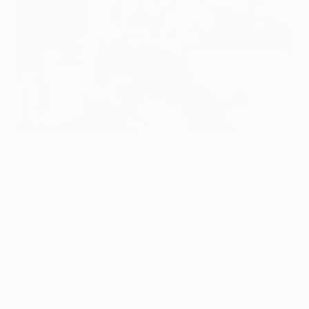
Дидье Дрогба празднует первый гол в ворота "Ливерпуля"
©Getty Images
С третьей попытки "Челси", наконец, осуществил
свою давнюю мечту и пробился в финал Лиги
чемпионов УЕФА, оставив за бортом
турнира "Ливерпуль". Судьба захватывающего
поединка решилась в дополнительное время,
который вместил в себя три гола. Определяющими
стали реализованный Фрэнком Лэмпардом пенальти
и второй мяч Дидье Дрогба.
Особый подтекст