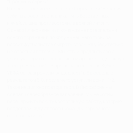
"Продлить серию"
В первом поединке в столице Португалии "Бавария"
забила в ворота соперника пять безответных
мячей, лишив противостояние всякой интриги.
Однако Клинсманн, чья команда не потерпела ни
одного поражения по ходу нынешнего турнира,
просит футболистов сыграть столь же убедительно
и в ответной встрече. "Мы хотим продлить свою
удачную серию на европейской арене, - подчеркнул
тренер "Баварии". - В прошлом розыгрыше Кубка
УЕФА мы разгромили "Андерлехт" в Брюсселе с
результатом 5:0, после чего уступили дома - 1:2.
Такое не должно повториться. В Лиссабоне мы
сделали своеобразное заявление. Мы не хотим
перечеркнуть всю ту кропотливую работу, которую
проделали. Жду от своей команды серьезного
настроя на игру".