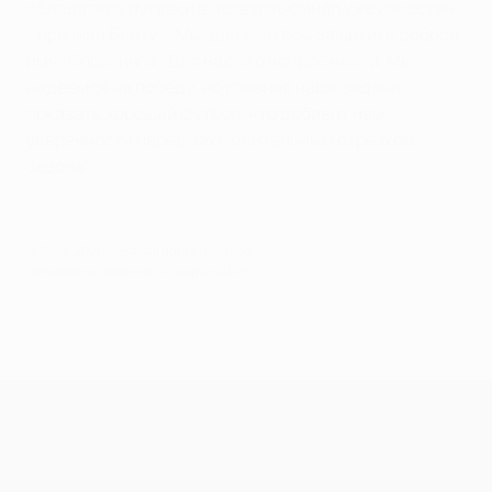
обладатель путевки в четвертьфинал уже известен,
- признал Бенту. - Мы здесь, чтобы защитить доброе
имя "Спортинга". Для нас это вопрос чести. Мы
надеемся на победу, но главная наша задача -
показать хороший футбол, что добавит нам
уверенности перед заключительным отрезком
сезона".
© 1998-2026 UEFA. All rights reserved.
Обновлено: вторник, 10 марта 2009 г.
Лига чемпионов УЕФА