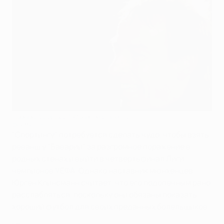
Тренер "Баварии" Юрген Клинсманн
©Getty Images
"Спортингу" потребуется сделать чудо, чтобы взять
реванш у "Баварии" за разгромное поражение в
родных стенах и выйти в четвертьфинал Лиги
чемпионов УЕФА. Однако наставник мюнхенцев
Юрген Клинсманн считает, что его подопечным рано
расслабляться, поскольку они обязаны показать
хороший футбол для своих преданных болельщиков.