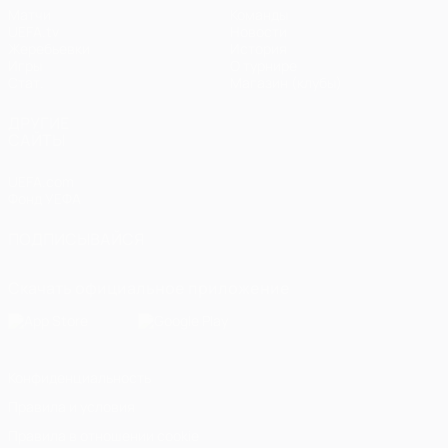
Матчи
Команды
UEFA.tv
Новости
Жеребьевки
История
Игры
О турнире
Стат.
Магазин (клубы)
ДРУГИЕ
САЙТЫ
UEFA.com
Фонд УЕФА
ПОДПИСЫВАЙСЯ
Скачать официальное приложение
Конфиденциальность
Правила и условия
Правила в отношении cookie