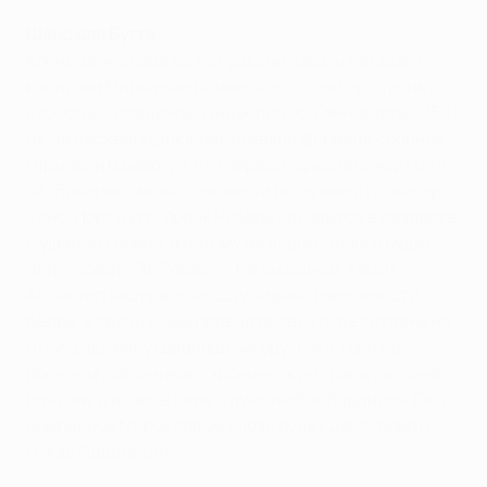
Шанс для Бутта
Клинсманн снова может рассчитывать на своего
капитана Марка ван Боммеля, который пропустил
субботний поединок бундеслиги с "Ганновером" (5:1)
из-за дисквалификации. Бывший форвард сборной
Германии намекнул, что первый официальный матч
за "Баварию" может провести резервный голкипер
Ханс-Йорг Бутт. Франк Рибери находится в лазарете
с ушибом голени, а потому на левом фланге будет
действовать Зе Роберто. На выходных Хамит
Алтынтоп надорвал мыщцу задней поверхности
бедра, в связи с чем правая бровка будет отдана на
откуп Бастиану Швайнштайгеру. Лука Тони по-
прежнему залечивает хроническую травму колена,
поэтому в атаке в паре с лучшим бомбардиром Лиги
чемпионов Мирославом Клозе будет действовать
Лукас Подольски.