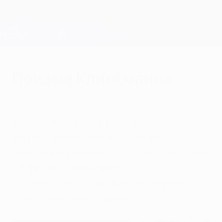
Skip
to
main
Лига чемпионов. Официальное
Скачать
content
Результаты live и Fantasy
Лига чемпионов УЕФА
Призыв Клинсманна
вторник, 10 марта 2009 г.
| Иан Холимэн
Тренер "Баварии" Юрген Клинсманн
уверен, что его команда должна
показать хорошую игру в ответном матче
1/8 финала Лиги чемпионов со
"Спортингом", несмотря на разгромную
победу в первой встрече.