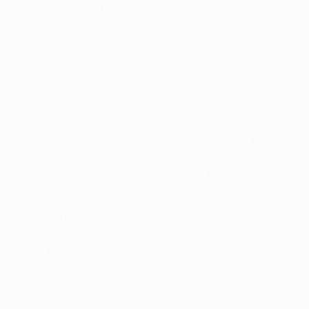
"Несчастный случай"
"Спортинг" уступил в первом матче со счетом 0:5, но
это совсем не означает, что у лиссабонцев слабая
команда. Уверен, что во вторник соперник
попытается доказать, что две недели назад
произошел несчастный случай, - говорит Клинсманн.
- Нужно забыть результат первой встречи. Можно
сказать, что на три четверти мы уже обеспечили
себе путевку в 1/4 финала. Однако мы еще не решили
свою задачу. Переполненный стадион, матч Лиги
чемпионов - мы обязаны показать хороший футбол
на глазах у своих болельщиков".
Лиедсон не помощник
"Спортинг" же попытается превзойти достижение
"Депортиво". В 1/4 финала Лиги чемпионов-2003/04
представитель "примеры" уступил на выезде
"Милану" со счетом 1:4, но в ответном поединке в
родных стенах забил в ворота соперника четыре