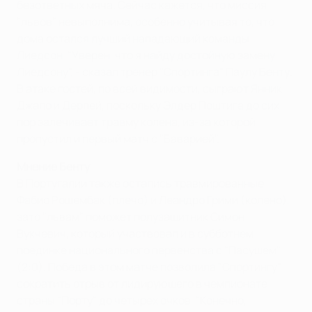
безответных мяча. Сейчас кажется, что миссия
"львов" невыполнима, особенно учитывая то, что
дома остался лучший нападающий команды
Лиедсон. "Уверен, что я найду достойную замену
Лиедсону", - сказал тренер "Спортинга" Паулу Бенту.
В атаке гостей, по всей видимости, сыграют Янник
Джало и Дерлей, поскольку Элдер Поштига до сих
пор залечивает травму колена, из-за которой
пропустил и первый матч с "Баварией".
Мнение Бенту
В Португалии также остались травмированные
Фабио Рошембак (плечо) и Леандро Грими (колено),
зато "львам" поможет полузащитник Симон
Вукчевич, который участвовал и в субботнем
поединке национального первенства с "Пасушем"
(2:0). Победа в этом матче позволила "Спортингу"
сократить отрыв от лидирующего в чемпионате
страны "Порту" до четырех очков. "Конечно,