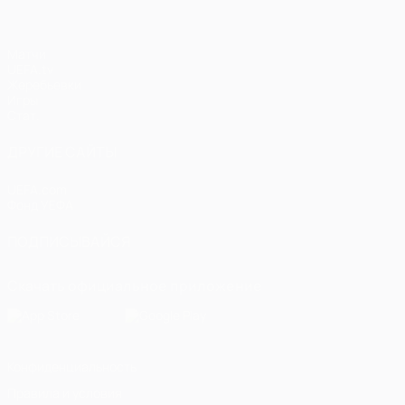
Матчи
UEFA.tv
Жеребьевки
Игры
Стат.
ДРУГИЕ САЙТЫ
UEFA.com
Фонд УЕФА
ПОДПИСЫВАЙСЯ
Скачать официальное приложение
Конфиденциальность
Правила и условия