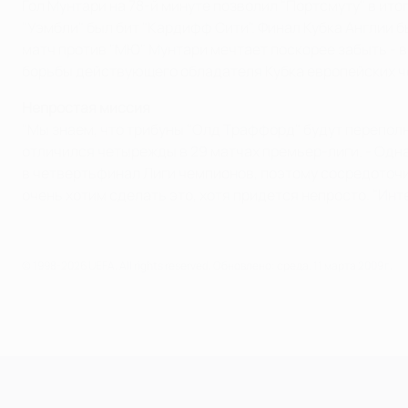
Гол Мунтари на 78-й минуте позволил "Портсмуту" в ит
"Уэмбли" был бит "Кардифф Сити". Финал Кубка Англии б
матч против "МЮ" Мунтари мечтает поскорее забыть - в
борьбы действующего обладателя Кубка европейских ч
Непростая миссия
"Мы знаем, что трибуны "Олд Траффорд" будут переполн
отличился четырежды в 29 матчах премьер-лиги. - Одна
в четвертьфинал Лиги чемпионов, поэтому сосредоточим
очень хотим сделать это, хотя придется непросто. "Инт
© 1998-2026 UEFA. All rights reserved.
Обновлено: среда, 11 марта 2009 г.
Лига чемпионов УЕФА