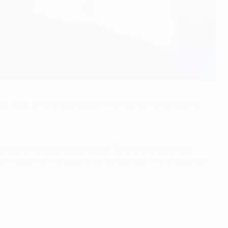
ов, ведь он уже обыгрывал "Манчестер Юнайтед" на
спорта, который забыл дома. Зато у него остались
льти забил мяч в ворота манкунианцев, и его команда