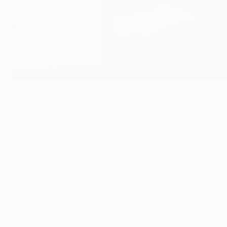
Салли Али Мунтари на пресс-конференции перед матчем с "М
©Getty Images
Хавбек "Интернационале" и сборной Ганы Салли Али Му
"Олд Траффорд" в бытность футболистом "Портсмута".
Человек без паспорта
Мунтари прилетел в Манчестер позже своих товарищей п
прекрасные воспоминания от визита на "Олд Траффорд" 
отпраздновала победу с минимальным счетом.
Красная карточка