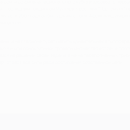
оге дойти до финала национального кубка и завоевать перв
ыл последним поединком Мунтари в составе "Портсмута", по
 августе 2007 года он был удален с поля. Африканец увере
емпионов.
ены, и на стадионе будет царить удивительная атмосфера, 
ко я и мои одноклубники провели множество встреч в подо
ся на решении своей задачи, а не на переполненных трибу
ер" отдаст все силы ради достижения собственной цели".