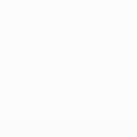
ый трофей с 1950 года - в решающем поединке на
сле чего он отправился в "Интер". Вместе с тем, первый
н, что команде Жозе Моуринью по силам выбить из
- сказал Мунтари, который в составе "Портсмута"
бных условиях. Мы приехали в Англию, чтобы пробиться
нах. Естественно, нам по силам обыграть "МЮ". Мы