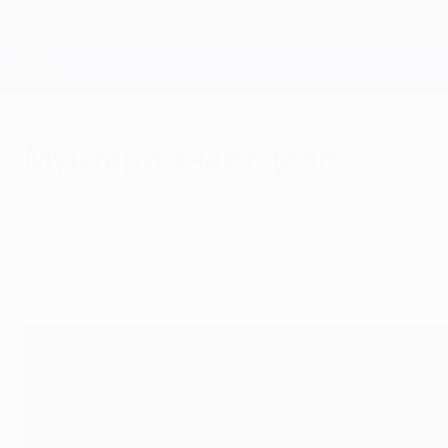
Skip
to
main
Лига чемпионов. Официальное
content
Результаты live и Fantasy
Лига чемпионов УЕФА
Мунтари знает дело
среда, 11 марта 2009 г.
| Саймон Харт
Хавбек "Интернационале" Салли Али Мунта
на "Олд Траффорд" в бытность футболистом