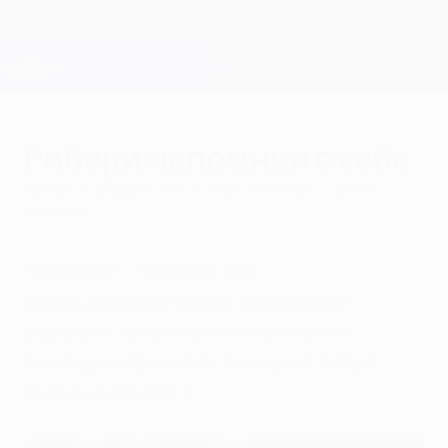
Skip
to
main
Лига чемпионов. Официальное
Скачать
content
Результаты live и Fantasy
Лига чемпионов УЕФА
Рибери напомнил о себе
среда, 8 декабря 2010 г.
| Иан Холиман с "Арена
Мюнхен"
"Бавария" - "Базель" 3:0
Дубль Франка Рибери, который не
забивал с августа, и гол Анатолия
Тимощука принесли "Баварии" пятую
победу в группе E.