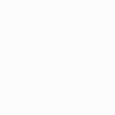
оказался Франко Костанцо. Впрочем, вскоре после
начала второго тайма Рибери, приняв передачу от
Мюллера, заставил Костанцо снова вынимать мяч
из сетки.
"Бавария" предоставила голкиперу "Базеля"
некоторую передышку, а затем вновь начала
осаждать ворота. Костанцо проявил блестящую
реакцию, не дав отличиться Швайнштайгеру,
который уже видел мяч в воротах. Сократить
разницу в счете мог вышедший на замену Федерико
Альмерарес, а увеличить результат упустили
возможность Марк ван Боммел и Гомес. Для
"Баварии" эта победа стала седьмой кряду,
одержанной в еврокубках на своем поле.
© 1998-2026 UEFA. All rights reserved.
Обновлено: понедельник, 3 января 2011 г.