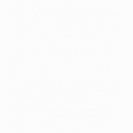
На стартовый штурм "Базеля" хозяева ответили
ударами Филиппа Лама и Томаса Мюллера, а затем
мюнхенцы могли отличиться после углового,
выполненного Тони Кроосом, когда без присмотра
остались сразу трое игроков "Баварии".
Швейцарский клуб перешел на игру на контратаках.
Крафту пришлось выручать команду после ударов
Фрея и Штреллера, но затем пыл гостей был
охлажден: Диего Контенто отобрал мяч у Кабрала и
отпасовал Рибери, который своего шанса не
упустил. А через две минуту счет удвоил Тимощук:
Кроос подал угловой, а мяч под удар украинскому
полузащитнику скинул Марио Гомес.
Двойной удар "Баварии" ошеломил швейцарских
футболистов, которые еще до перерыва едва не
пропустили в третий раз, когда цель пытался
поразить Бастиан Швайнштайгер - на месте