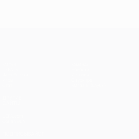
Лига чемпионов УЕФА
Матчи
Команды
UEFA.tv
Новости
Жеребьевки
История
Игры
О турнире
Стат.
Магазин (клубы)
ДРУГИЕ
САЙТЫ
UEFA.com
Фонд УЕФА
ПОДПИСЫВАЙСЯ