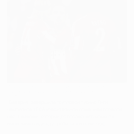
Анатолий Тимощук (слева) и Франк Рибери (в центре)
принесли "Баварии" пятую победу в группе
©Getty Images
"Бавария" завершила групповой турнир Лиги
чемпионов УЕФА убедительной домашней победой
над "Базелем", который до последнего момента
вынашивал надежду пробиться в плей-офф.