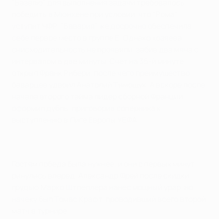
"Базелю" для выполнения задачи требовалось
победить в Мюнхене при условии, что "Рома"
уступит ЧФР. "Бавария" же досрочно обеспечила
себе первое место в группе Е. Однако хозяева
снисходительность не проявили, забив два мяча с
интервалом в две минуты. Счет на 35-й минуте
открыл Франк Рибери, после чего преимущество
баварцев удвоил Анатолий Тимощук. А вскоре после
начала второго тайма лидер сборной Франции
оформил дубль, приговорив соперника к
выступлению в Лиге Европы УЕФА.
Гостям победа была нужнее, и они с первых минут
ринулись вперед. Александр Фрей после скидки
грудью Марко Штлеллера нанес мощный урар, но
начеку был Томас Крафт, проводивший всего второй
матч в турнире.