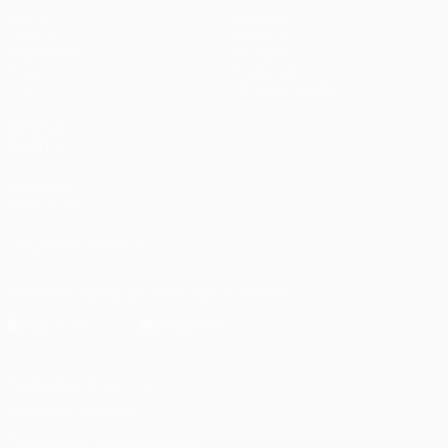
Матчи
Команды
UEFA.tv
Новости
Жеребьевки
История
Игры
О турнире
Стат.
Магазин (клубы)
ДРУГИЕ
САЙТЫ
UEFA.com
Фонд УЕФА
ПОДПИСЫВАЙСЯ
Скачать официальное приложение
Конфиденциальность
Правила и условия
Правила в отношении cookie