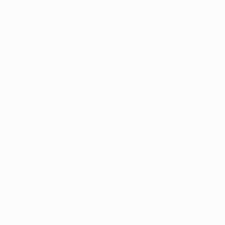
чемпионов УЕФА с пятью победами и одной ничьей в
группе G. После финального свистка герой матча
признался, что ему стоило больших трудов
привыкнуть к жизни в испанской столице.
"Когда я перешел в клуб, который многие считают
лучшим на планете, то понимал, что вся мировая
пресса будет следить за мной и обсуждать меня, -
сказал экс-форвард "Лиона". - В последнее время я
не раз сталкивался с трудностями, но постепенно
ситуация стала улучшаться благодаря тому, что я
начал работать усерднее, чем когда-либо прежде".
Бензема оказался в "Реале" летом 2009 года и в
первом сезоне на "Сантьяго Бернабеу" забил всего
восемь мячей в 27 матчах чемпионата Испании. Не
считая блестящего поединка с "Аяксом", в этой