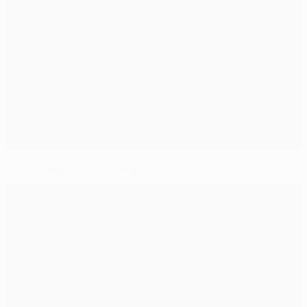
Блеск мадридского двора