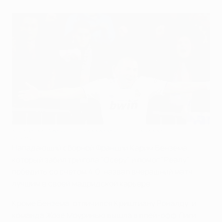
Карим Бензема стал героем матча с "Осером"
©Getty Images
Нападающий сборной Франции Карим Бензема,
который забил три гола "Осеру" и помог "Реалу"
победить со счетом 4:0, назвал вчерашний матч
лучшим в своей мадридской карьере.
Кроме Бензема, отличился Криштиану Роналду, и
команда Жозе Моуринью вышла в плей-офф Лиги