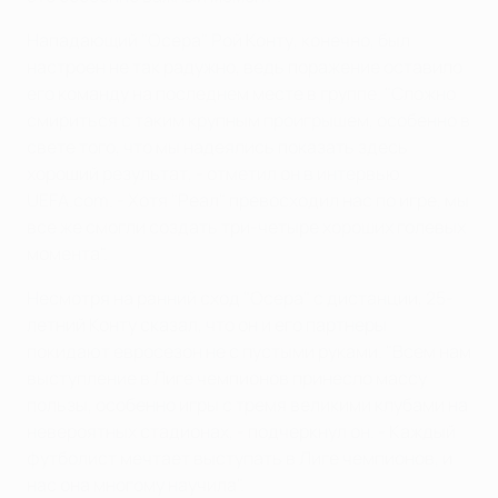
Нападающий "Осера" Рой Конту, конечно, был
настроен не так радужно, ведь поражение оставило
его команду на последнем месте в группе. "Сложно
смириться с таким крупным проигрышем, особенно в
свете того, что мы надеялись показать здесь
хороший результат, - отметил он в интервью
UEFA.com. - Хотя "Реал" превосходил нас по игре, мы
все же смогли создать три-четыре хороших голевых
момента".
Несмотря на ранний сход "Осера" с дистанции, 25-
летний Конту сказал, что он и его партнеры
покидают евросезон не с пустыми руками. "Всем нам
выступление в Лиге чемпионов принесло массу
пользы, особенно игры с тремя великими клубами на
невероятных стадионах, - подчеркнул он. - Каждый
футболист мечтает выступать в Лиге чемпионов, и
нас она многому научила".