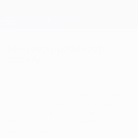
Skip
to
main
Лига чемпионов. Официальное
Скачать
content
Результаты live и Fantasy
Лига чемпионов УЕФА
Бензема пробивает
дорогу
четверг, 9 декабря 2010 г.
| Пол Брайан со стадиона
"Сантьяго Бернабеу"
После победы над "Осером" со счетом
4:0 герой матча Карим Бензема выразил
надежду, что первый хет-трик за почти
три года поможет ему обрести себя в
рядах мадридского "Реала".