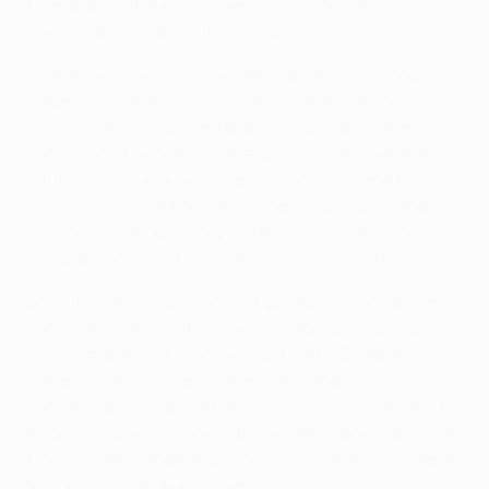
кампании у француза тоже не получается
показывать свой лучший футбол.
"Мне нужна была одна именно такая игра, чтобы
поверить в себя, почувствовать себя важной
частью командного механизма, - сказал Бензема
после того, как сделал первый хет-трик с января
2008 года. - С каждым днем я чувствую себя все
лучше, и это отражается на моей игре. Раз я забил
три гола, то легко могу утверждать, что это мой
лучший на сегодня матч за "Реал". Я очень рад".
Больше всего удовольствия французу доставил его
последний мяч на 88-й минуте, забитый с острого
угла "парашютом" за спину голкиперу Оливье
Сорену. Вместе с тем Бензема не забил
поблагодарить партнеров: "Без их помощи ничего бы
не было. Мы хорошо сыграли именно как команда. Не
каждый день забиваешь три гола, поэтому для меня
это особенно важный момент".