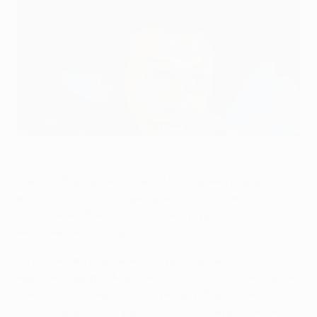
В матче против "Реала" Хавьер Маскерано может сыграть в
обороне
©Getty Images
Хавбек "Барселоны" Хавьер Маскерано считает, что
исход первого полуфинального матча Лиги
чемпионов УЕФА с "Реалом" могут решить
мельчайшие детали.
Каталонский клуб не может рассчитывать на
Адриано (бедро), Максвелла (пах) и Эрика Абидаля
(печень). Это значит, что тренеру "Барселоны"
Хосепу Гвардиоле придется делать перестановки в