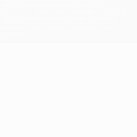
относящиеся к соревнованиям УЕФА, являются
зарегистрированными торговыми марками УЕФА и/или
охраняются авторским правом. Использование этих торговых
марок в коммерческих целях запрещено. Пользуясь сайтом
UEFA.com, вы тем самым соглашаетесь с Правилами и
условиями, а также с Политикой конфиденциальности
информации.