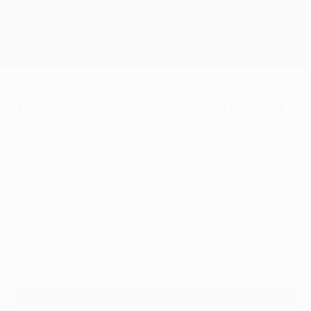
Skip
to
main
Лига чемпионов. Официальное
Скачать
content
Результаты live и Fantasy
Лига чемпионов УЕФА
Маскерано в новой роли
вторник, 26 апреля 2011 г.
| Пол Брайан
Из-за кадровых потерь хавбек
"Барселоны" Хавьер Маскерано может
начать матч с "Реалом" в центре
обороны. Самого аргентинца такая
перспектива нисколько не смущает.