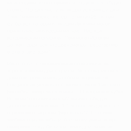
каталонцами, хотя понимает, что сделать это будет
сложно. "Тогда я выступал за другую команду, да и
"Реал" изменился с тех пор, - отметил 26-летний
футболист, который в текущей Лиге чемпионов
принял участие в восьми матчах. - Нас ждет
исторический полуфинал. Чемпионат Испании
должен гордиться, что две команды представляют
его на этой стадии".
Мало того, что непримиримые соперники и так
хорошо знакомы друг с другом. За последние десять
дней они провели между собой еще два матча.
Поединок национального первенстве на "Сантьяго
Бернабеу" завершился вничью - 1:1, а в финале Кубка
Испании "королевский клуб" вырвал победу в
дополнительное время - 1:0. Больно ли ударило это
поражение по игрокам "Барселоны"? По словам
хавбека, они уже забыли об этой неудаче и теперь
намереваются добиться успеха в другом матче.