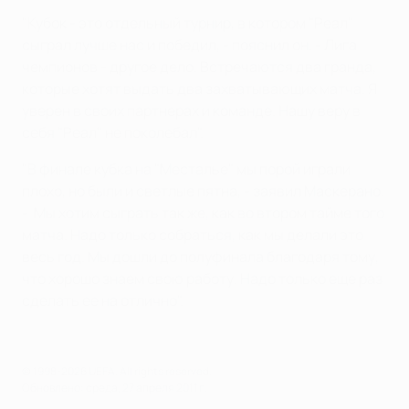
"Кубок - это отдельный турнир, в котором "Реал"
сыграл лучше нас и победил, - пояснил он. - Лига
чемпионов - другое дело. Встречаются два гранда,
которые хотят выдать два захватывающих матча. Я
уверен в своих партнерах и команде. Нашу веру в
себя "Реал" не поколебал".
"В финале кубка на "Месталье" мы порой играли
плохо, но были и светлые пятна, - заявил Маскерано.
- Мы хотим сыграть так же, как во втором тайме того
матча. Надо только собраться, как мы делали это
весь год. Мы дошли до полуфинала благодаря тому,
что хорошо знаем свою работу. Надо только еще раз
сделать ее на отлично".
© 1998-2026 UEFA. All rights reserved.
Обновлено: среда, 27 апреля 2011 г.