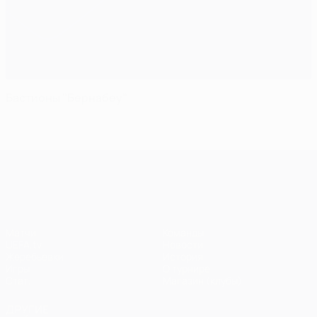
Бастионы "Бернабеу"
Лига чемпионов УЕФА
Матчи
Команды
UEFA.tv
Новости
Жеребьевки
История
Игры
О турнире
Стат.
Магазин (клубы)
ДРУГИЕ