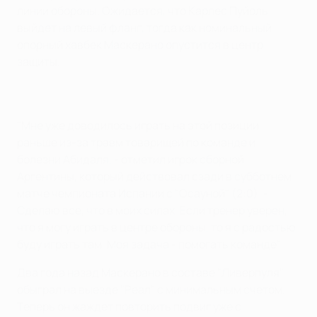
линии обороны. Ожидается, что Карлес Пуйоль
выйдет на левый фланг, тогда как номинальный
опорный хавбек Маскерано опустится в центр
защиты.
"Мне уже доводилось играть на этой позиции
раньше из-за травм товарищей по команде и
болезни Абидаля, - отметил игрок сборной
Аргентины, который действовал сзади в субботнем
матче чемпионата Испании с "Осауной" (2:0). -
Сделаю все, что в моих силах. Если тренер уверен,
что я могу играть в центре обороны, то я с радостью
буду играть там. Моя задача - помогать команде".
Два года назад Маскерано в составе "Ливерпуля"
обыграл на выезде "Реал" с минимальным счетом.
Теперь он жаждет повторить подвиг уже с