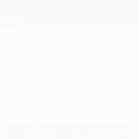
Skip
to
main
Лига чемпионов. Официальное
Скачать
content
Результаты live и Fantasy
Лига чемпионов УЕФА
1998/99 "Ювентус" -
"Манчестер Юнайтед"
2:3: Отчет
среда, 13 июля 2011 г.
"Невероятно. Просто невероятно", - Энди
Коул.