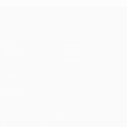
Лига чемпионов УЕФА
Матчи
Команды
UEFA.tv
Новости
Жеребьевки
История
Игры
О турнире
Стат.
Магазин (клубы)
ДРУГИЕ
САЙТЫ
UEFA.com
Фонд УЕФА
ПОДПИСЫВАЙСЯ
Скачать официальное приложение