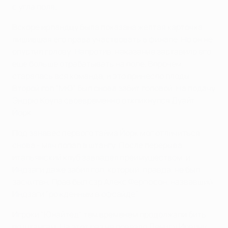
с угла поля.
Вскоре ирландцу была показана желтая карточка,
лишившая его права участвовать в финале. Но он не
опустил голову. Напротив, наказание заставило его
еще больше отрабатывать на поле. Впрочем,
старалась вся команда, и это принесло плоды.
Второй гол "МЮ" был снова забит головой. На подачу
Эндрю Коула своевременно откликнулся Дуайт
Йорк.
Под занавес первого тайма Йорк мог отличиться
снова - мяч попал в штангу. После перерыва
итальянский клуб завладел преимуществом, и
Индзаги даже забил гол, который, правда, не был
засчитан. Прав был сэр Алекс Фергюсон, назвавший
Индзаги "рожденным в офсайде".
Игроки "Юнайтед" тем временем продолжали бить
по штангам. На этот раз не повезло Денису Ирвину.