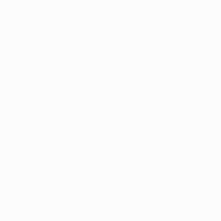
Доморощенная молодежь "красных дьяволов" в том
сезоне превратилась из "детей" в футболистов
серьезного европейского уровня. После ничьей в
первом матче (1:1) манкунианцы поначалу уступали
во втором поединке со счетом 0:2, но сумели
переломить исход противостояния.
Уже через шесть минут после стартового свистка
Филиппо Индзаги открыл счет, откликнувшись на
передачу Зинедина Зидана. Вскоре Суперпиппо
ударом с острейшего угла забил и второй гол. Мяч
срикошетил от ноги защитника манкунианцев Япа
Стама и, перелетев через вратаря Петера
Шмейхеля, опустился в сетку.
Англичанам теперь предстояло отыграть два гола. К
счастью для гостей, у них в составе был Кин,
который не привык сдаваться без борьбы. На 24-й
минуте именно Кин замкнул головой подачу Бекхэма