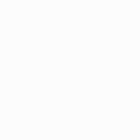
Но за семь минут до конца "МЮ" все-таки забил
третий гол. Йорк прорвался сквозь оборону
"Ювентуса", его снес голкипер Анджело Перуцци, но
мяч подобрал Коул. Ему оставалось лишь поразить
пустые ворота.
Приезжие болельщики "МЮ" были в восторге: их
команда победила "Юве" в Турине и получила шанс
вновь завоевать Кубок европейских чемпионов
после 31-летнего перерыва. Могло ли быть лучше?
Как показала история - могло. Пусть даже и без
Кина.
© 1998-2026 UEFA. All rights reserved.
Обновлено: пятница, 6 декабря 2013 г.