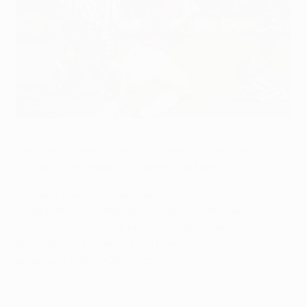
1998/99 "Ювентус" - "Манчестер Юнайтед" 2:3: Отчет
©UEFA.com
В матче с "Ювентусом" у "Манчестер Юнайтед" был
только один козырь. По имени Рой Кин.
Ирландский полузащитник выдал в Турине
суперматч. Создавалось такое впечатление, что у
"Юнайтед" было на игрока больше. Один Кин
помогал нападению своей команды, другой -
разрушал атаки "Ювентуса".