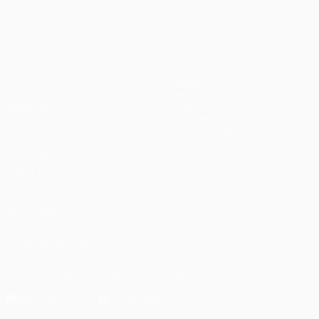
Лига чемпионов УЕФА
Матчи
Команды
UEFA.tv
Новости
Жеребьевки
История
Игры
О турнире
Стат.
Магазин (клубы)
ДРУГИЕ
САЙТЫ
UEFA.com
Фонд УЕФА
ПОДПИСЫВАЙСЯ
Скачать официальное приложение