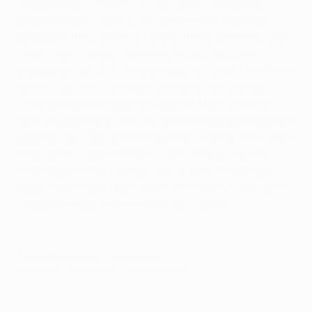
первенством Кипра. Игры проходят на гораздо
более высоком уровне, ты оставляешь гораздо
больше сил и эмоций на поле. Для нас отличие еще и
в том, что на Кипре мы плотно играем сзади и
стараемся вскрыть чужую оборону. Тогда как в Лиге
чемпионов нам противостоят большие команды,
предпочитающие сами атаковать. Нам нужно не
только бороться с этим, но еще и стараться играть в
свой футбол. Однако мне кажется, что нам подходит
игра, когда и защитникам, и нападающим нужно
много двигаться. Думаю, поэтому нам и удалось
добиться успеха. Нам нравится открытый футбол, и
мы будем стремиться играть так впредь.
© 1998-2026 UEFA. All rights reserved.
Обновлено: понедельник, 13 февраля 2012 г.