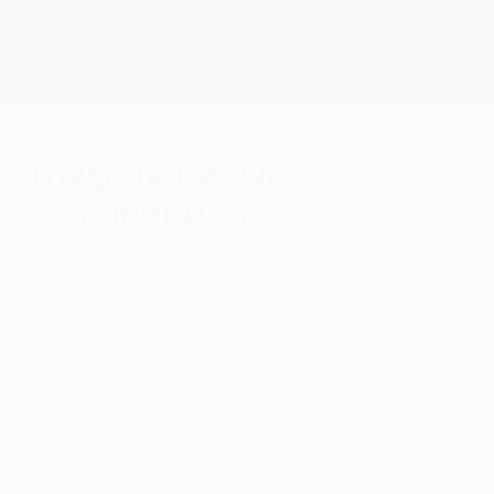
Skip
to
main
Лига чемпионов. Официальное
Скачать
content
Результаты live и Fantasy
Лига чемпионов УЕФА
Трудолюбивые
волшебники
понедельник, 13 февраля 2012 г.
Костас Хараламбидес рассказывает
UEFA.com о феномене АПОЕЛа, игре в
Лиге чемпионов УЕФА, волшебном
командном духе и настрое на матчи 1/8
финала с "Лионом".