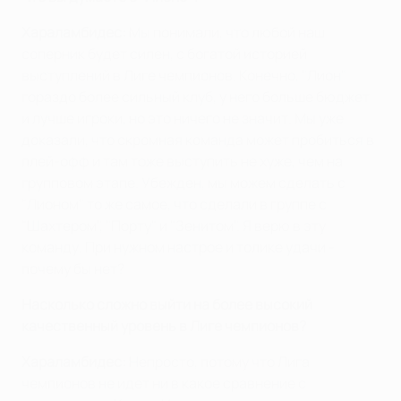
Хараламбидес:
Мы понимали, что любой наш
соперник будет силен, с богатой историей
выступлений в Лиге чемпионов. Конечно, "Лион"
гораздо более сильный клуб, у него больше бюджет
и лучше игроки, но это ничего не значит. Мы уже
доказали, что скромная команда может пробиться в
плей-офф и там тоже выступить не хуже, чем на
групповом этапе. Убежден, мы можем сделать с
"Лионом" то же самое, что сделали в группе с
"Шахтером", "Порту" и "Зенитом". Я верю в эту
команду. При нужном настрое и толике удачи -
почему бы нет?
Насколько сложно выйти на более высокий
качественный уровень в Лиге чемпионов?
Хараламбидес:
Непросто, потому что Лига
чемпионов не идет ни в какое сравнение с