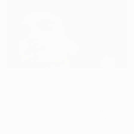
Костас Хараламбидес носит футболку АПОЕЛа с 1989 года
©Getty Images
Проводя лишь второй сезон в Лиге чемпионов УЕФА,
АПОЕЛ стал гордостью всего Кипра, так как никогда
прежде местные клубы не выходили в плей-офф.
Столько раз АПОЕЛ бил фаворитов и спасался в
сложных ситуациях, что капитан команды Костас
Хараламбидес не видит причин, почему бы и теперь
не продолжить восхождение по турнирной сетке за
счет грозного "Лиона". "Открытый футбол нам