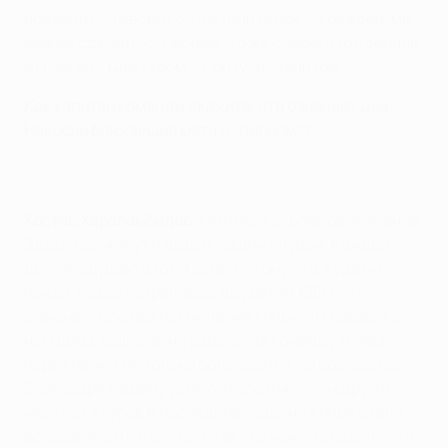
подходит, - говорит 30-летний игрок. - Убежден, мы
можем сделать с "Лионом" то же самое, что сделали
в группе с "Шахтером", "Порту" и "Зенитом".
Как капитан команды скажите, что означает для
Никосии ближайший матч с "Лионом"?
Костас Хараламбидес:
Он имеет огромное значение.
Здесь все живут и дышат нашим клубом. Каждый
день я ощущаю это на себе, потому что, куда ни
пойди, везде встречаешь друзей. АПОЕЛ - это
феномен. Все без исключения киприоты говорят о
нем дома, в школе, на работе. За команду теперь
переживают не только болельщики, но вообще все.
Благодаря нашему успеху и достижениям других
местных клубов в последние годы, на Кипре стали
больше играть в футбол, так что можно сказать, что