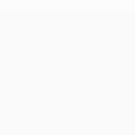
Лига чемпионов УЕФА
Матчи
Команды
UEFA.tv
Новости
Жеребьевки
История
Игры
О турнире
Стат.
Магазин (клубы)
ДРУГИЕ
САЙТЫ
UEFA.com
Фонд УЕФА
ПОДПИСЫВАЙСЯ
Скачать официальное приложение