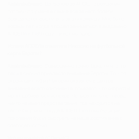
Хараламбидес:
Да. Болею за АПОЕЛ с рождения,
потому что у меня в семье все за него болели.
Всегда хотел выступать за эту команду. Мне было
восемь лет, когда я пошел заниматься в академию
АПОЕЛа в 1989 году, - и вот мы здесь.
Успехи АПОЕЛа отметили Никосию на футбольной
карте Европы?
Хараламбидес:
Совершенно точно. Вряд ли что-то
так же сильно привлекло внимание Европы. То, что
скромный клуб из Никосии оказался в центре
внимания всего континента, показало, что киприоты
могут добиваться успехов. Четыре-пять лет назад
никто не имел представления, где находится на
карте Кипр или откуда АПОЕЛ. Поэтому будущие
поколения будут смотреть на наше достижение с
благодарностью.
Что вы думаете о "Лионе"?