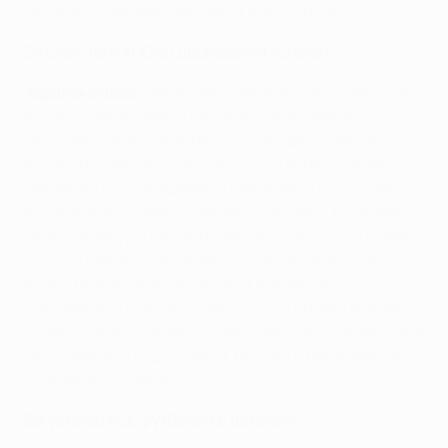
мы много сделали для кипрского футбола.
За счет чего АПОЕЛ добивается успеха?
Хараламбидес:
Нас роднит настрой, у всех нас одни
и те же стремления. У нас есть талантливая
молодежь, есть характер, есть профессионалы
высокого класса - в общем, те, кто верит в своих
тренеров. Есть волшебный командный дух, который
воспитывает главный тренер. Есть вера. Мы верим в
свою команду, в своих тренеров, в то, что мы можем
чего-то добиться в Европе; и это отражается на
наших результатах. У нас нет комплекса
собственной неполноценности. Мы играли против
очень сильных команд, но прошли дальше благодаря
качественной подготовке к матчам и минимальному
количеству ошибок.
Вы увлекались футболом в детстве?