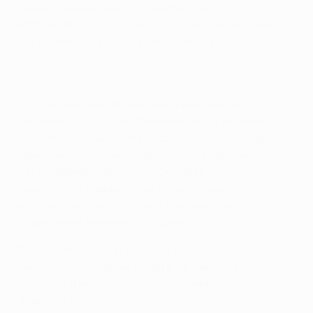
время впервые мяч для финала будет
использоваться не только в решающем поединке, но
на протяжении всей стадии плей-офф.
Его графическое оформление перекликается с
внешним видом "Арена Мюнхен" и в то же время
отвечает всем канонам традиционного для Лиги
чемпионов "звездного мяча". Использование синего
и аквамарина, навеянное обилием в местной
архитектуре современных строительных
материалов, соответствует единому стилю
оформления мюнхенского финала.
Первые матчи будут сыграны adidas Finale Munich
уже сегодня вечером, когда в 1/8 финала в бою
сойдутся "Лион" с АПОЕЛом и "Байер" с
"Барселоной".