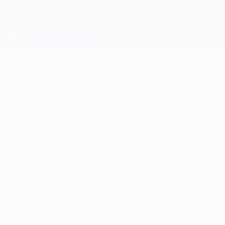
Skip
to
main
Лига чемпионов. Официальное
Скачать
content
Результаты live и Fantasy
Лига чемпионов УЕФА
adidas Finale Munich для
народа
вторник, 14 февраля 2012 г.
На "Арена Мюнхен" был представлен
официальный мяч финала Лиги
чемпионов УЕФА adidas Finale Munich,
который будет использоваться на
протяжении всей стадии плей-офф.