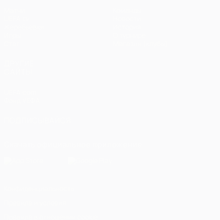
Матчи
Команды
UEFA.tv
Новости
Жеребьевки
История
Игры
О турнире
Стат.
Магазин (клубы)
ДРУГИЕ
САЙТЫ
UEFA.com
Фонд УЕФА
ПОДПИСЫВАЙСЯ
Скачать официальное приложение
Конфиденциальность
Правила и условия
Правила в отношении cookie