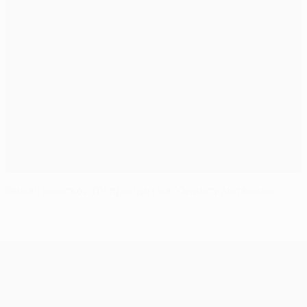
Финал женской ЛЧ пройдет на "Олимпиаштадион"
Лига чемпионов УЕФА