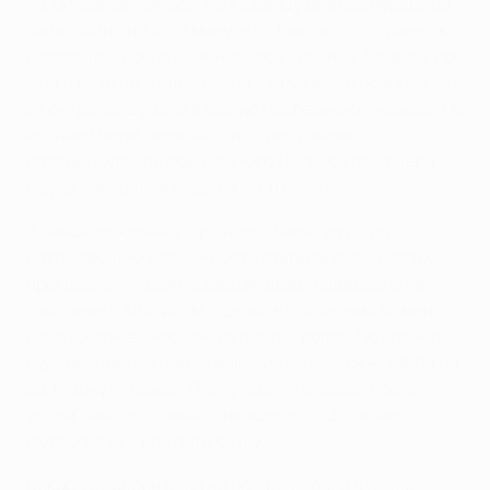
Из 13 ударов, нанесенных французами до перерыва,
лишь один - на 40-й минуте от Ляказетта - привел к
настоящему сейву Дионисиоса Хиотиса. Правда, при
этом гости настолько были загружены в обороне, что
о контригре думали в самую последнюю очередь. По
крайней мере, первый, зато сразу очень
опасный удар по воротам Юго Льориса от Элдера
Соузы состоялся лишь на 49-й минуте.
За несколько минут до этого "Лион" упустил
потрясающую возможность открыть счет. Бастос
прекрасным пасом "шведой" вывел Эдерсона на
свидание с Хиотисом, однако в последний момент
Паулу Жорж вынес мяч из пустых ворот. По иронии
судьбы, именно португальский защитник АПОЕЛа на
58-й минуте помог "Лиону" выйти вперед. После
удара Ляказетта мяч срикошетил от 31-летнего
футболиста и влетел в сетку.
Вскоре Эдерсон едва не попал головой в створ