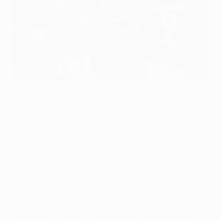
Александр Ляказетт (слева) празднует гол вместе с
Лисандро
©Getty Images
В домашнем матче 1/8 финала Лиги чемпионов УЕФА
с АПОЕЛом "Лион" владел заметным преимуществом
и, хотя создал не так много по-настоящему голевых
моментов, все равно добился победы.
Согласно общему мнению, лионцам больше
остальных повезло при жеребьевке плей-офф.
Несмотря на геройства АПОЕЛа в матчах с
"Шахтером", "Порту" и "Зенитом", в когорте
победителей групп киприоты выглядели самыми