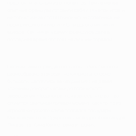
предпочтительным из оппонентов. Тем не менее,
опытные французы готовили себя к тяжелой игре, и
не только из-за достаточной мощи соперника, не
проигравшего в квартете G ни одного матча на
выезде. Как-никак у самих французов дела в
последнее время обстоят не лучшим образом.
Первый тайм оправдал прогнозы: "Лион" много и
разнообразно атаковал, но киприоты, словно
бульдоги, цеплялись за каждый мяч, не давая
хозяевам доводить атаки до логического
завершения. Неоднократно казалось, что вот-вот
случится реальный голевой момент, как кто-то из
игроков кипрского клуба бросался под удары
Мишела Бастоса, Эдерсона, Лисандро, Александра
Ляказетта, Кима Келлстрема и прочих.