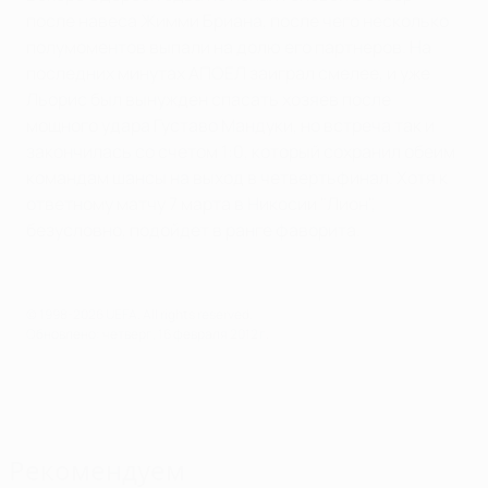
после навеса Жимми Бриана, после чего несколько
полумоментов выпали на долю его партнеров. На
последних минутах АПОЕЛ заиграл смелее, и уже
Льорис был вынужден спасать хозяев после
мощного удара Густаво Мандуки, но встреча так и
закончилась со счетом 1:0, который сохранил обеим
командам шансы на выход в четвертьфинал. Хотя к
ответному матчу 7 марта в Никосии "Лион",
безусловно, подойдет в ранге фаворита.
© 1998-2026 UEFA. All rights reserved.
Обновлено: четверг, 16 февраля 2012 г.
Рекомендуем