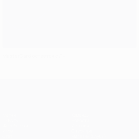
MasterCard остается с ЛЧ
Лига чемпионов УЕФА
Матчи
Команды
UEFA.tv
Новости
Жеребьевки
История
Игры
О турнире
Стат.
Магазин (клубы)