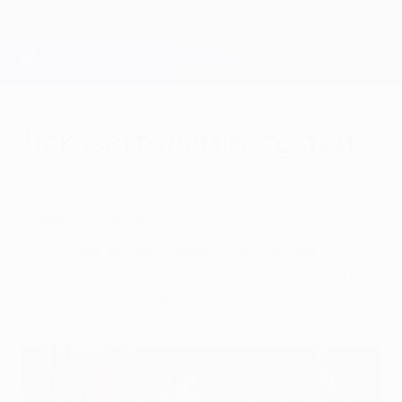
Skip
to
main
Лига чемпионов. Официальное
Скачать
content
Результаты live и Fantasy
Лига чемпионов УЕФА
Ляказетт сломил гостей
вторник, 14 февраля 2012 г.
"Лион" - АПОЕЛ 1:0
Гол Александра Ляказетта сделал
французский клуб фаворитом на выход в
четвертьфинал Лиги чемпионов.