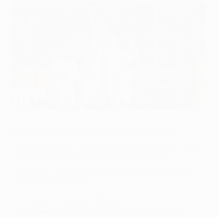
"Реал" празднует победу в Никосии над АПОЕЛом
©AFP/Getty Images
АПОЕЛ уже достиг невиданных высот в Лиги
чемпионов УЕФА, но впереди киприотов ждет самая
серьезная проверка - выездной поединок с
девятикратным обладателем Кубка европейских
чемпионов "Реалом".
• Контраст очевиден. Первый кипрский клуб,
вышедший в плей-офф Лиги чемпионов, играет