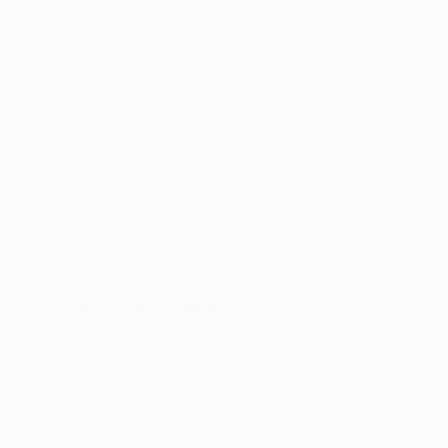
против легендарной команды, для которой данный
четвертьфинал - уже 29-й (рекорд турнира). Из
предыдущих 28 "Реал" уступил лишь в шести.
• Разгромив 27 марта АПОЕЛ на выезде со счетом
3:0, мадридский клуб оказался близок к очередной
победе на этой стадии. "Сливочные" долго не могли
взять ворота соперника, но в концовке усилиями
Карима Бензема (74, 90) и Кака (82) все-таки
сломили сопротивление хозяев.
История противостояния
• Показатели "Реала" в этой Лиге чемпионов близки
к максимальным. Он победил в семи матчах из
восьми. Московский ЦСКА единственный смог
притормозить испанцев, сыграв с ними вничью в
первом поединке 1/8 финала - 1:1.