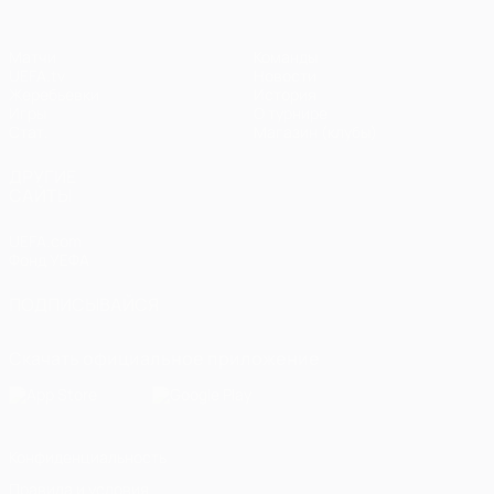
Матчи
Команды
UEFA.tv
Новости
Жеребьевки
История
Игры
О турнире
Стат.
Магазин (клубы)
ДРУГИЕ
САЙТЫ
UEFA.com
Фонд УЕФА
ПОДПИСЫВАЙСЯ
Скачать официальное приложение
Конфиденциальность
Правила и условия