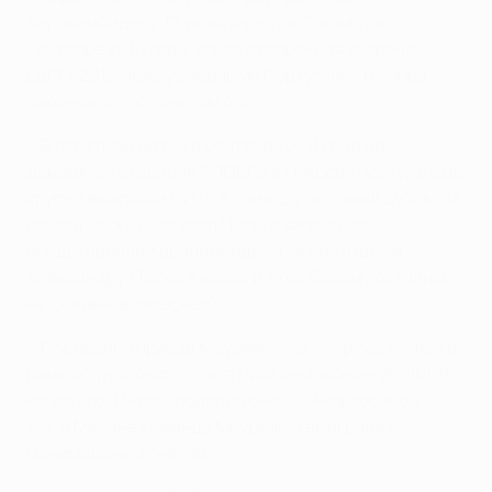
Хараламбидесу, Пурсайтидесу и Сациасу в
сентябре 2010 года, когда отборочная встреча
ЕВРО-2012 между сборными Португалии и Кипра
закончилась со счетом 4:4.
• В ответном матче в сентябре 2011 года на
домашнем стадионе АПОЕЛа в Никосии португальцы
крупно выиграли (4:0), а Роналду оформил дубль. За
гостей также выступал Пепе, а киприотов
представляли Хараламбидес, Пурсайтидес и
Александру (Тасос Киссас и Атос Солому остались
на скамейке запасных).
• Последний приезд Моуринью на Кипр состоялся в
рамках группового этапа Лиги чемпионов-2008/09,
когда его "Интер" поделил очки с "Анортосисом" -
3:3. В Милане команда Моуринью выиграла с
минимальным счетом.