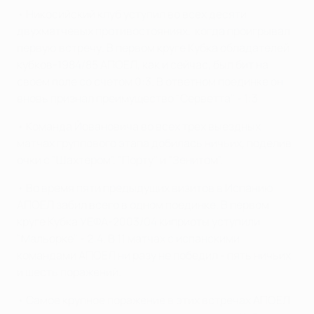
• Никосийский клуб уступил во всех десяти
двухматчевых противостояниях, когда проигрывал
первую встречу. В первом круге Кубка обладателей
кубков-1984/85 АПОЕЛ, как и сейчас, был бит на
своем поле со счетом 0:3. В ответном поединке он
вновь признал преимущество "Серветта" - 1:3.
• Команда Йовановича во всех трех выездных
матчах группового этапа добилась ничьих, поделив
очки с "Шахтером", "Порту" и "Зенитом".
• Во время пяти предыдущих визитов в Испанию
АПОЕЛ забил всего в одном поединке. В первом
круге Кубка УЕФА-2003/04 киприоты уступили
"Мальорке" - 2:4. В 11 матчах с испанскими
командами АПОЕЛ ни разу не победил - пять ничьих
и шесть поражений.
• Самое крупное поражение в этих встречах АПОЕЛ