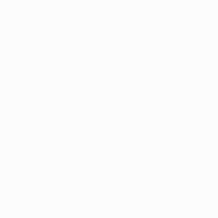
УЕФА-2008/09 с "Гертой" (1:1), за которую играл
Кака. Также пути этих футболистов пересеклись в
сезоне 2007/08, когда Кака представлял
"Академику" из Коимбры. Оба матча закончились
победой гостей.
• В составе "Бенфики" Ди Мария дважды играл
против Марсиньо, когда тот выступал за "Маритиму".
Бразилец отметился голом в матче 26 апреля 2009
года, однако его команда уступила лиссабонцам со
счетом 2:3.
• Вратарь Урко Пардо пробовал силы в "Барселоне",
но проходил там максимум в резервную команду. Он
выступал за клубы низших испанских дивизионов
"Картахена" и "Сабадель", искал счастья в Греции и
Румынии, после чего осел в АПОЕЛе.
• Сезон 2004/05 Элиу Пинту провел в молодежной
команде испанской "Севильи". Альдо Адорно в той