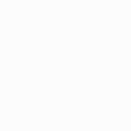
чемпионов-1969/70, а годом ранее на пути "Реала"
на той же стадии стоял АЕЛ из Лимасола. Все четыре
матча прошли в Мадриде, где испанцы забили 26
голов и пропустили один.
• Серии пенальти "Реала" в турнирах УЕФА:
3:1 с "Ювентусом", второй круг Кубка европейских
чемпионов-1986/87
5:6 с "Црвеной Звездой", 1/4 финала Кубка
обладателй кубков-1974/75
• Серии пенальти АПОЕЛа в турнирах УЕФА:
4:3 с "Лионом", 1/8 финала Лиги чемпионов-2011/12
• Победитель этой пары 17 и 25 апреля сразится с
сильнейшим в противостоянии "Олимпик" -
"Бавария".
Связи между командами
• В 2004-2007 годах Мораиш числился в "Челси"