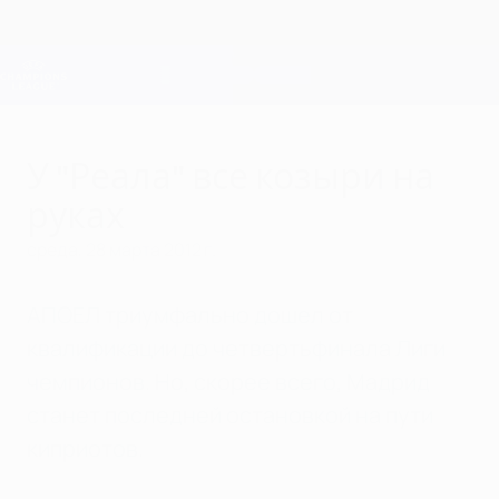
Skip
to
main
Лига чемпионов. Официальное
Скачать
content
Результаты live и Fantasy
Лига чемпионов УЕФА
У "Реала" все козыри на
руках
среда, 28 марта 2012 г.
АПОЕЛ триумфально дошел от
квалификации до четвертьфинала Лиги
чемпионов. Но, скорее всего, Мадрид
станет последней остановкой на пути
киприотов.