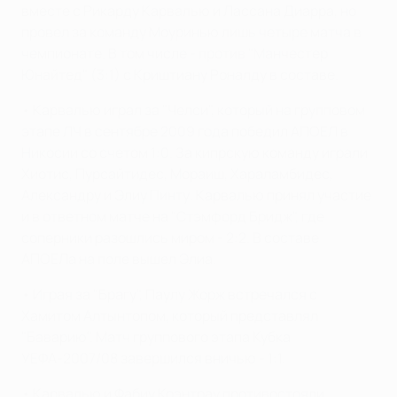
вместе с Рикарду Карвалью и Лассана Диарра, но
провел за команду Моуринью лишь четыре матча в
чемпионате. В том числе - против "Манчестер
Юнайтед" (3:1) с Криштиану Роналду в составе.
• Карвалью играл за "Челси", который на групповом
этапе ЛЧ в сентябре 2009 года победил АПОЕЛ в
Никосии со счетом 1:0. За кипрскую команду играли
Хиотис, Пурсайтидес, Мораиш, Хараламбидес,
Александру и Элиу Пинту. Карвалью принял участие
и в ответном матче на "Стэмфорд Бридж", где
соперники разошлись миром - 2:2. В составе
АПОЕЛа на поле вышел Элиа.
• Играя за "Брагу", Паулу Жорж встречался с
Хамитом Алтынтопом, который представлял
"Баварию". Матч группового этапа Кубка
УЕФА-2007/08 завершился вничью - 1:1.
• Карвалью и Фабиу Коэнтрау противостояли