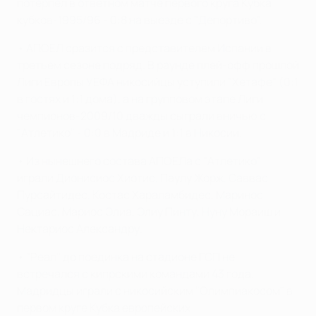
потерпел в ответном матче первого круга Кубка
кубков-1995/96 - 0:8 на выезде с "Депортиво".
• АПОЕЛ сразится с представителем Испании в
третьем сезоне подряд. В раунде плей-офф прошлой
Лиги Европы УЕФА никосийцы уступили "Хетафе" (0:1
в гостях и 1:1 дома), а на групповом этапе Лиги
чемпионов-2009/10 дважды сыграли вничью с
"Атлетико" - 0:0 в Мадриде и 1:1 в Никосии.
• Из нынешнего состава АПОЕЛа с "Атлетико"
играли Дионисиос Хиотис, Паулу Жорж, Саввас
Пурсайтидес, Костас Хараламбидес, Маринос
Сациас, Мариос Элиа, Элиу Пинту, Нуну Мораиш и
Нектариос Александру.
• "Реал" до поединка на стадионе ГСП не
встречался с кипрскими командами 43 года.
Мадридцы играли с никосийским "Олимпиакосом" в
первом круге Кубка европейских