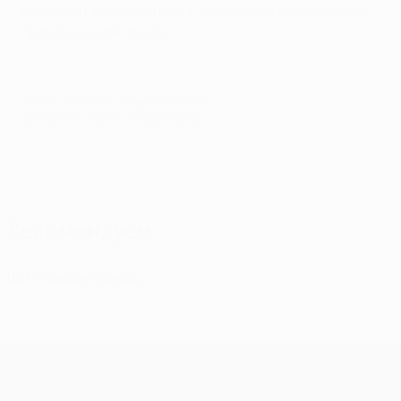
кампании защищал цвета "Альмерии", а следующую
провел в клубе "Баса".
© 1998-2026 UEFA. All rights reserved.
Обновлено: вторник, 3 апреля 2012 г.
Рекомендуем
Вот и сказке конец...
Лига чемпионов УЕФА