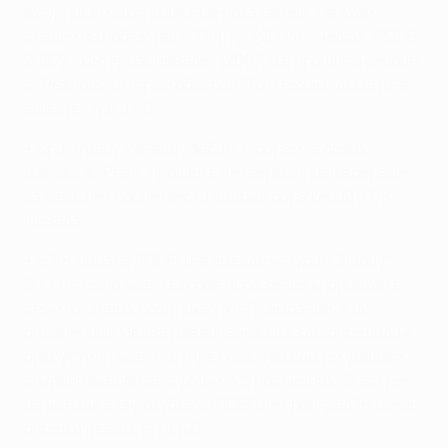
Моуринью максимальные показатели. На этой
стадии он побеждал с "Порту" (2004), "Челси" (2005,
2007), "Интернационале" (2010) и в прошлом сезоне
с "Реалом", который обыграл "Тоттенхэм" дома и на
выезде - 4:0 и 1:0.
• Криштиану Роналду забил "шпорам" в обоих
матчах, а "Реал" прошел в четвертьфинал впервые
за семь лет после шести подряд поражений в 1/8
финала.
• В 1/8 финала АПОЕЛ на выезде уступил "Лиону" -
0:1. Это было всего второе поражение киприотов в
семи гостевых поединках этой кампании. В них
подопечные Ивана Йовановича дважды победили и
пропустили всего четыре гола. Трижды им удалось
сохранить ворота "сухими". Из последних 25 встреч
на выезде в еврокубках АПОЕЛ не проиграл 16 (семь
побед и девять ничьих).