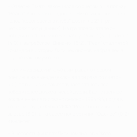
• Ответный матч закончился со счетом 4:1 в пользу
"Реала". Учитывая поединок в Никосии, количество
голов "королевского клуба" достигло 27 (при
четырех пропущенных). На групповом этапе он
победил на "Сантьяго Бернабеу" "Аякс" (3:0), "Лион"
(4:0) и загребское "Динамо" (6:2). "Реал" стал пятой
командой в истории Лиги чемпионов, набравшей в
группе максимум очков.
• Если мадридский клуб выигрывал в первом
поединке на выезде (включая три раза со счетом
3:0), то в 26 из 27 таких случаев становился
победителем двухматчевой дуэли. Единственное
исключение датировано сезоном 1994/95, когда в
третьем раунде Кубка УЕФА "Реал" был сильнее на
выезде (3:2), а на своем поле уступил "Оденсе" (0:2)
и вылетел.
• В четвертьфиналах Лиги чемпионов у Жозе