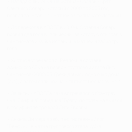
• Нападающий АПОЕЛа Эстебан Солари - брат
Сантьяго Солари, который с 2000 по 2005 год
провел за "Реал" 130 матчей в чемпионате Испании.
• До перехода в АПОЕЛ в 2010-м Эстебан Солари
провел два года в "Альмерии", за которую отыграл в
чемпионате и Кубке Испании 14 матчей и забил три
гола.
• Хиотис встречался с "Реалом" в составе
афинского АЕКа на первом групповом этапе Лиги
чемпионов-2002/03. Греки добыли одно очко дома
(3:3), а затем дали бой на "Сантьяго Бернабеу" - 2:2.
• Защитник АПОЕЛа Кака встречался с Коэнтрау,
чья "Бенфика" победила "Брагу" по голам на выезде
в полуфинале прошлой Лиги Европы.
• Анхель Ди Мария забил единственный гол
"Бенфики" в матче группового этапа Кубка