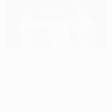
АПОЕЛ обедни не испортил
©UEFA.com
Уже в который раз в этом сезоне "Реал" доказал
свой королевский статус. В ответном
четвертьфинальном матче Лиги чемпионов УЕФА,
даже имея в стартовом составе нескольких
резервистов, хозяева провели незабываемую
экскурсию для гостей по великолепному "дворцу"
под названием "Сантьяго Бернабеу".
Гости увидели и удар коленом Криштиану Роналду, и