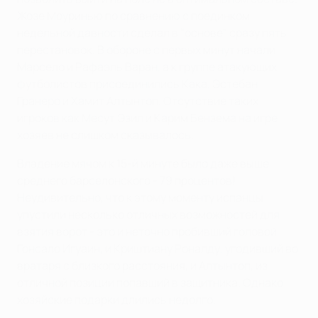
Жозе Моуринью по сравнению с поединком
недельной давности сделал в "основе" сразу пять
перестановок. В обороне с первых минут начали
Марсело и Рафаэль Варан, а к группе атакующих
футболистов присоединились Кака, Эстебан
Гранеро и Хамит Алтынтоп. Отсутствие таких
игроков как Месут Эзил и Карим Бензема на игре
хозяев не слишком сказывалось.
Владение мячом к 15-й минуте было даже выше
среднего барселонского - 79 процентов!
Неудивительно, что к этому моменту испанцы
упустили несколько отличных возможностей для
взятия ворот - это и неточно пробивший головой
Гонсало Игуаин, и Криштиану Роналду, угодивший во
вратаря с близкого расстояния, и Алтынтоп, из
отличной позиции попавший в защитника. Однако
хозяйские подарки длились недолго.