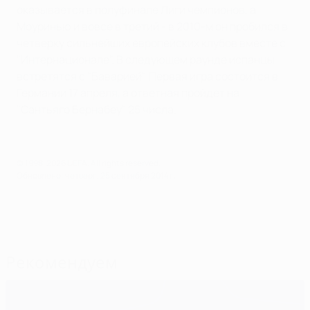
оказывается в полуфинале Лиги чемпионов, а
Моуринью и вовсе в третий - в 2010-м он пробился в
четверку сильнейших европейских клубов вместе с
"Интернационале". В следующем раунде испанцы
встретятся с "Баварией". Первая игра состоится в
Германии 17 апреля, а ответная пройдет на
"Сантьяго Бернабеу" 25 числа.
© 1998-2026 UEFA. All rights reserved.
Обновлено: четверг, 25 сентября 2014 г.
Рекомендуем