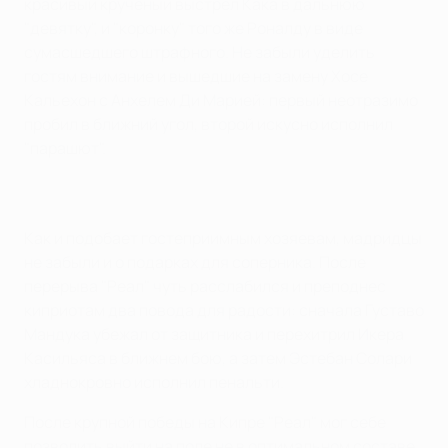
красивый крученый выстрел Кака в дальнюю
"девятку", и "коронку" того же Роналду в виде
сумасшедшего штрафного. Не забыли уделить
гостям внимание и вышедшие на замену Хосе
Кальехон с Анхелем Ди Марией: первый неотразимо
пробил в ближний угол, второй искусно исполнил
"парашют".
Как и подобает гостеприимным хозяевам, мадридцы
не забыли и о подарках для соперника. После
перерыва "Реал" чуть расслабился и преподнес
киприотам два повода для радости: сначала Густаво
Мандука убежал от защитника и перехитрил Икера
Касильяса в ближнем бою, а затем Эстебан Солари
хладнокровно исполнил пенальти.
После крупной победы на Кипре "Реал" мог себе
позволить выйти на поле не в оптимальном составе.