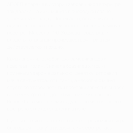
АПОЕЛ, впервые в истории забравшийся в турнире
так далеко, на 26-й минуте в очередной раз не
уследил за Роналду. Португалец, оставшийся в
одиночестве на дальней штанге, коленом замкнул
прострел Марсело - 1:0. Хозяева продолжали
владеть тотальным преимуществом, при этом
действуя легко и изящно.
Кака напомнил о любви южноамериканцев к
красивым голам. Сначала бразилец хитрым
крученым ударом в дальнюю "девятку" отправил
мяч в сантиметрах от штанги, а несколько минут
спустя со второй попытки все-таки запустил снаряд
в сетку - у Урко Пардо не было никаких шансов.
Вскоре Кака мог оформить дубль, но мяч после его
выстрела отлетел от штанги в поле.
Пускай интриги в матче не было с первых минут, игра
благодаря "Реалу" в первом тайме смотрелась.