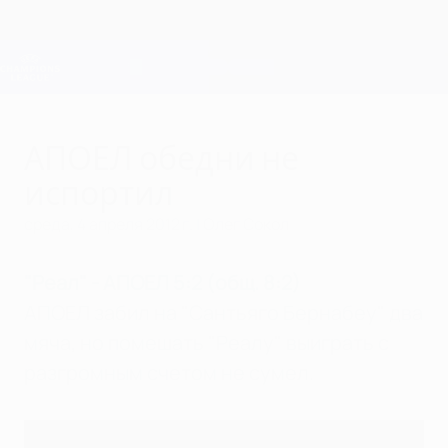
Skip
to
main
Лига чемпионов. Официальное
Скачать
content
Результаты live и Fantasy
Лига чемпионов УЕФА
АПОЕЛ обедни не
испортил
среда, 4 апреля 2012 г.
| Олег Сокол
"Реал" - АПОЕЛ 5:2 (общ. 8:2)
АПОЕЛ забил на "Сантьяго Бернабеу" два
мяча, но помешать "Реалу" выиграть с
разгромным счетом не сумел.