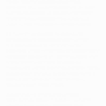
Правда, после перерыва сливочные стали
доставлять чуть меньше удовольствия. Команда
явно сбавила обороты, на поле появился только-
только оправившийся после травмы Анхель Ди
Мария, а АПОЕЛ стал потихонечку осваиваться.
К 67-й минуте уверенность чемпиона Кипра
достигла своего апогея: в результате быстрой
контратаки Мандука убежал от Алтынтопа и,
оказавшись с глазу на глаз с Икером Касильясом, не
испугался и размочил счет. Спустя несколько минут
четыре тысячи никосийских болельщиков,
приехавших в Мадрид, схватились за головы: Костас
Хараламбидес, опередив Серхио Рамоса, метил в
дальний угол, но капитан "Реала" кончиками
пальцев перевел мяч на угловой.
Заключительные пятнадцать минут игры
получились еще более интересными, чем двумя
неделями ранее на Кипре. Если тогда "Реал"