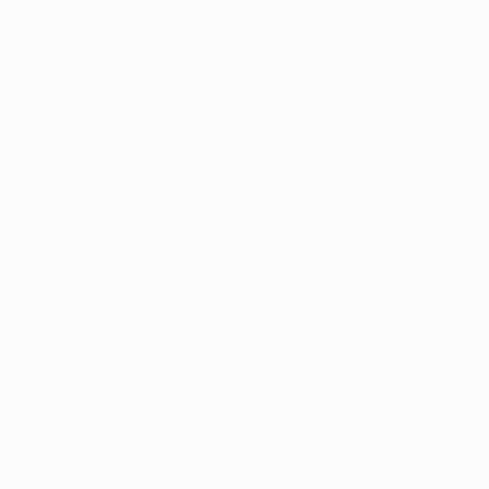
отметился тремя голами, то теперь соперники на
двоих отличились аж четыре раза. Пропущенный гол
завел хозяев, и нового взятия ворот ждать пришлось
недолго. Роналду напомнил миру о своем таланте
исполнять штрафные удары. На 80-й минуте слово
молвил уже Хосе Кальехон - с его выстрелом в
ближний угол Пардо не справился.
АПОЕЛ такое развитие событий не смутило, и вскоре
гости усилиями Альдо Адорно заработали право на
пенальти, который безошибочно исполнил Солари.
Однако такой красивый матч едва ли мог
завершиться голом с "точки". Последнее слово
осталось за Ди Марией, который в концовке встречи
действовал очень сильно. На 84-й минуте он увидел,
что вратарь чуть выдвинулся вперед, и великолепно
исполнил "парашют".
Таким образом, "Реал" во второй раз подряд