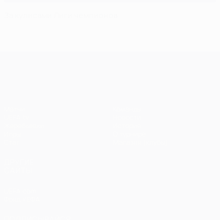
За кулисами Лиги чемпионов
Лига чемпионов УЕФА
Матчи
Команды
UEFA.tv
Новости
Жеребьевки
История
Игры
О турнире
Стат.
Магазин (клубы)
ДРУГИЕ
САЙТЫ
UEFA.com
Фонд УЕФА
ПОДПИСЫВАЙСЯ