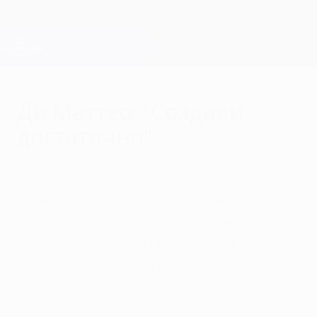
Skip
to
main
Лига чемпионов. Официальное
Скачать
content
Результаты live и Fantasy
Лига чемпионов УЕФА
Ди Маттео: "Создали
достаточно"
среда, 4 апреля 2012 г.
Роберто Ди Маттео не скрывал радости
после победы над "Бенфикой", которая,
по словам тренера лиссабонцев Жоржа
Жезуша, покидает турнир с высоко
поднятой головой.