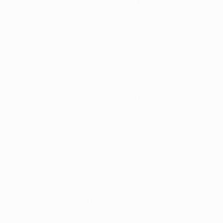
Главный тренер "Бенфики" Жорж Жезуш:
Хочу поздравить своих игроков. Даже вдесятером
они были лучше соперника. Мы очень
разочарованы, поскольку чувствуем, что играли
гораздо лучше "Челси" в обоих поединках. Мы не
заслуживали поражения. Но я горжусь этой
командой. Мы не прошли в полуфинал и не сыграем с
"Барселоной", однако при этом продемонстрировали
более качественный футбол, чем лондонцы. В
течение часа мы действовали вдесятером, но это
было незаметно.
Хочу поздравить Хави Гарсию и Эмерсона,
прекрасно выглядевших в центре обороны, хотя
родной для них эта позиция не является. Считаю,
Хави Гарсия провел феноменальый матч. Мы
потеряли сразу четырех защитников и были
вынуждены пойти на перестановки. Оба
центральных защитника сегодня сыграли здорово,