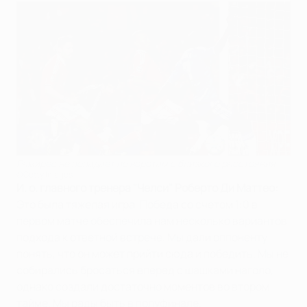
Рамирес не попадает по воротам с близкого расстояния
©Getty Images
И. о. главного тренера "Челси" Роберто Ди Маттео:
Это была тяжелая игра. Победа со счетом 1:0 в
первом матче обеспечила нам несколько вариантов
подхода к ответной встрече. Мы дали оппоненту
понять, что он может прийти сюда и победить. Мы не
собирались бросаться вперед с шашками наголо,
однако создали достаточно моментов во втором
тайме. Мы рады быть в полуфинале.