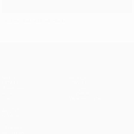
"Челси" взял количеством
Лига чемпионов УЕФА
Матчи
Команды
UEFA.tv
Новости
Жеребьевки
История
Игры
О турнире
Стат.
Магазин (клубы)
ДРУГИЕ
САЙТЫ
UEFA.com
Фонд УЕФА