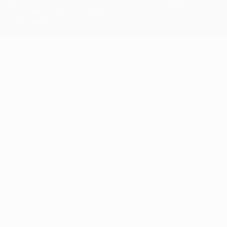
UEFA.com, вы тем самым соглашаетесь с Правилами и
условиями, а также с Политикой конфиденциальности
информации.