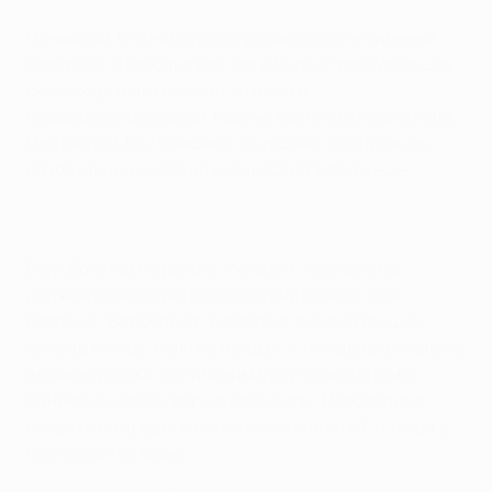
Понимали, что нам будет противостоять сильный
соперник, и сегодня все так и было. У португальцев
очень хорошая команда, что они и
продемонстрировали. Нам не хватало второго гола.
При счете 1:0 у "Бенфики" был шанс, тогда как мы
разбазарили много возможностей забить еще.
В субботу нам играть с "Уиганом", поэтому мы
должны полностью сосредоточиться на этой
встрече. "Барселона", вероятно, одна из лучших
команд в мире, если не лучшая. У нее действительно
великие игроки. Каталонцы будут фаворитами,
однако мы полны веры в свои силы. Необходимо
сыграть на пределе своих возможностей, и тогда у
нас появится шанс.