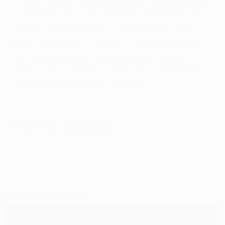
но, к сожалению, мы пропустили на контратаках. До
перерыва "Челси" создал крайне мало моментов, а
мы действовали позитивно в течение всей игры.
Мы разочарованы, ведь эта сказочная кампания в
Лиге чемпионов для нас закончилась. Однако
игроки сегодня показали свою силу, и мы покидаем
турнир с высоко поднятой головой.
© 1998-2026 UEFA. All rights reserved.
Обновлено: четверг, 5 апреля 2012 г.
Рекомендуем