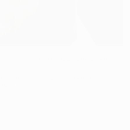
ур Лиги чемпионов УЕФА-2012 сделал остановку в
жительно отразилось на "Юве". Также он вспомнил
м финале "Аякс".