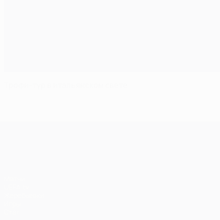
Трофи-тур в итальянском свете
Лига чемпионов УЕФА
Матчи
UEFA.tv
Жеребьевки
Игры
Стат.