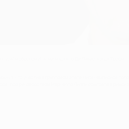
уса" и сборной Италии Анджело Ди Ливио, когда Трофи-т
кнул, что участие в групповом этапе Лиги чемпионов поло
ьора" под руководством Марчелло Липпи обыграла в римско