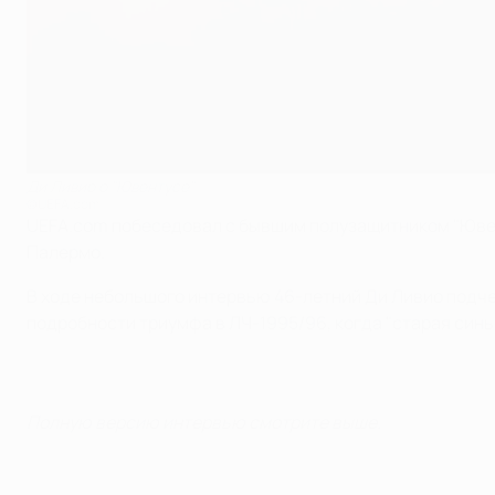
Ди Ливио о "Ювентусе"
©UEFA.com
UEFA.com побеседовал с бывшим полузащитником "Ювент
Палермо.
В ходе небольшого интервью 46-летний Ди Ливио подчер
подробности триумфа в ЛЧ-1995/96, когда "старая син
Полную версию интервью смотрите выше.