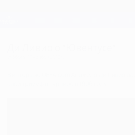
Skip
to
main
Лига чемпионов. Официальное
content
Результаты live и Fantasy
Лига чемпионов УЕФА
Ди Ливио о "Ювентусе"
суббота, 17 ноября 2012 г.
В интервью UEFA.com Анджело Ди Ливио рас
свой триумф в турнире в 1996 году.