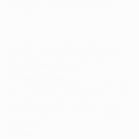
помог андалусийцам занять первое место в
квартете С.
Недавний дебютант сборной Испании рассказал
Champions Matchday об умении забивать, оценил
соперника "Малаги" по 1/8 финала и признался, что
уже привык давать автографы.
О превращении в звезду...
Я отношусь к этому очень спокойно. Все произошло
довольно быстро, но я по-прежнему молод. Сейчас
люди узнают меня и могут попросить автограф или
предложить вместе сфотографироваться, но это
становится привычным. Популярность никак меня
не изменила.
О кумирах...