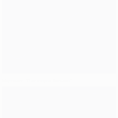
Мартинес: "Я не второй Фалькао"