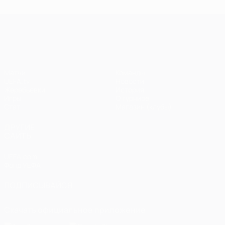
Лига чемпионов УЕФА
Матчи
Команды
UEFA.tv
Новости
Жеребьевки
История
Игры
О турнире
Стат.
Магазин (клубы)
ДРУГИЕ
САЙТЫ
UEFA.com
Фонд УЕФА
ПОДПИСЫВАЙСЯ
Скачать официальное приложение