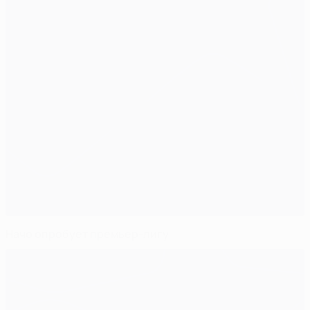
Начо опробует премьер-лигу