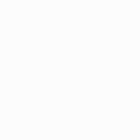
мяч.
О нападении "Малаги"...
Мы много двигаемся в атаке, тем более, что у нас
есть такие игроки, как Хавьер Савиола и Роке Санта
Крус. Савиола вообще находится в отличной форме
и играет лучше, чем прежде. Мы всей командой
доказали, что способны играть на очень высоком
уровне. "Малага" стала настоящим открытием этой
Лиги чемпионов.
О голах...
Это не было моей сильной стороной. Однако если во
всех турнирах прошлого сезона я забил пять голов,
то сейчас их у меня уже шесть. Я работаю над этим
компонентом, стараюсь прибавлять изо дня в день,
поскольку это ключевой компонент для любого
футболиста. Голы "Зениту" стали одними из лучших
моментов в карьере. Помню каждую минуту того
матча, словно это было вчера.