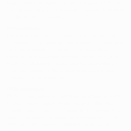
В детстве я всегда смотрел за Роналдиньо. Я был в
восторге от того, что он вытворял с мячом. Для меня
это было словно волшебство.
О тренировках...
Я все еще очень молод, и у меня большой простор
для развития: в плане тактики, в игре в обороне, мне
надо чаще забивать и делать больше голевых
передач. Но в этом сезоне я действительно сделал
большой шаг вперед. Выросла моя роль в команде, я
стал действовать с большим прицелом на атаку и
создаю больше моментов.
О Санти Касорле...
Он был очень важным членом нашей команды, и его
отъезд сильно ударил по нам. Мы все старались
сделать так, чтобы отсутствие Санти становилось
заметно все меньше и меньше. Мне пришлось брать
больше ответственности на себя, чаще держать