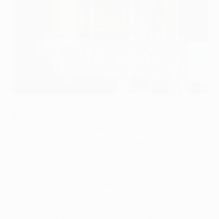
В стиле Иско
©UEFA.com
В интервью журналу Champions Matchday
атакующий полузащитник "Малаги" Иско назвал
свой клуб открытием сезона, а, главное, объяснил
почему.
Немалым откровением стала и игра самого Иско,
вернувшегося в родной город в 2011 году из
"Валенсии". Начав групповой этап с
двух мячей в
ворота "Зенита"
, 20-летний испанец впоследствии
занес в свой актив еще две голевые передачи, чем