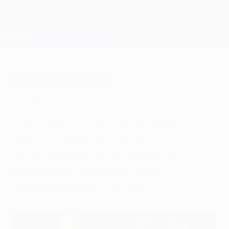
Skip
to
main
Лига чемпионов. Официальное
Скачать
content
Результаты live и Fantasy
Лига чемпионов УЕФА
В стиле Иско
понедельник, 11 февраля 2013 г.
"Популярность меня не изменила", -
уверяет хавбек "Малаги" Иско,
рассказавший журналу Champions
Matchday о магии Роналдиньо и
грядущей встрече с "Порту".