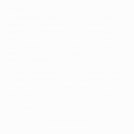
О "Порту"...
Это серьезный соперник, но мы по-настоящему
верим в себя, и нам нечего терять. Поскольку
противостояние состоит из двух матчей, важно
забить на выезде хотя бы один гол. Будем играть так
же, как и всегда - надежно обороняться, стараться
забить и добиться хорошего результата. Должны
двигаться вперед шаг за шагом, а там будет видно.
Это укороченная версия статьи из свежего номера
журнала Champions Matchday. Приобрести издание
вы можете в электронных магазинах
Apple
Newsstand
или
Zinio
, а также в печатном виде.
Следить за публикациями можно в сети Twitter
@ChampionsMag
.
Подпишись сейчас!