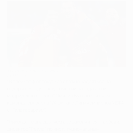
Хамит опять против своих
©UEFA.com
"В плей-офф еврокубков сложно надеяться на
подарки", - подчеркнул бывший нападающий
мадридского "Реала" Эмилио Бутрагеньо, чья
команда сыграет в 1/4 финала Лиги чемпионов УЕФА
с "Галатасараем".
"Никогда не знаешь, чем все закончится, - добавил
директор "Реала" по институциональным