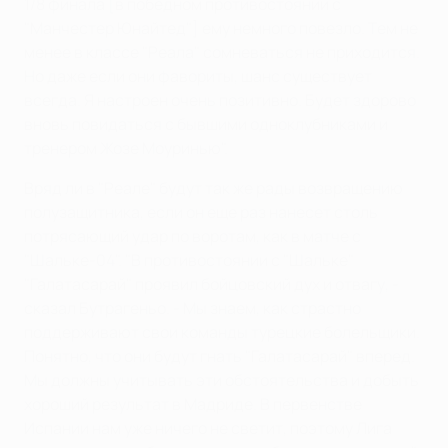
1/8 финала [в победном противостоянии с
"Манчестер Юнайтед"] ему немного повезло. Тем не
менее в классе "Реала" сомневаться не приходится.
Но даже если они фавориты, шанс существует
всегда. Я настроен очень позитивно. Будет здорово
вновь повидаться с бывшими одноклубниками и
тренером Жозе Моуринью".
Вряд ли в "Реале" будут так же рады возвращению
полузащитника, если он еще раз нанесет столь
потрясающий удар по воротам, как в матче с
"Шальке-04". "В противостоянии с "Шальке"
"Галатасарай" проявил бойцовский дух и отвагу, -
сказал Бутрагеньо. - Мы знаем, как страстно
поддерживают свои команды турецкие болельщики.
Понятно, что они будут гнать "Галатасарай" вперед.
Мы должны учитывать эти обстоятельства и добыть
хороший результат в Мадриде. В первенстве
Испании нам уже ничего не светит, поэтому Лига