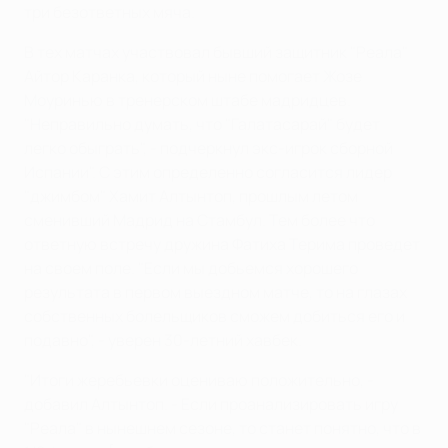
три безответных мяча.
В тех матчах участвовал бывший защитник "Реала"
Айтор Каранка, который ныне помогает Жозе
Моуринью в тренерском штабе мадридцев.
"Неправильно думать, что "Галатасарай" будет
легко обыграть", - подчеркнул экс-игрок сборной
Испании". С этим определенно согласится лидер
"джимбом" Хамит Алтынтоп, прошлым летом
сменивший Мадрид на Стамбул. Тем более что
ответную встречу дружина Фатиха Терима проведет
на своем поле. "Если мы добьемся хорошего
результата в первом выездном матче, то на глазах
собственных болельщиков сможем добиться его и
подавно", - уверен 30-летний хавбек.
"Итоги жеребьевки оцениваю положительно, -
добавил Алтынтоп. - Если проанализировать игру
"Реала" в нынешнем сезоне, то станет понятно, что в