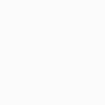
Матчи
Команды
UEFA.tv
Новости
Жеребьевки
История
Игры
О турнире
Стат.
Магазин (клубы)
ДРУГИЕ
САЙТЫ
UEFA.com
Фонд УЕФА
ПОДПИСЫВАЙСЯ
Скачать официальное приложение