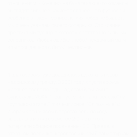
отношениям. - Конечно, на бумаге какие-то команды
выглядят сильнее, какие-то слабее, но в футболе и
особенно в таком турнире легких побед не бывает.
Мы очень уважаем своего соперника. Это крайне
престижный турнир, в котором достаточно сильных
соперников. Любая ошибка, любой неудачный матч -
и ты прощаешься с Лигой чемпионов".
"Галатасараю" уже доводилось щекотать нервы
мадридскому гранду. В 2001 году, спустя восемь
месяцев после победы над стамбульцами в
Суперкубке УЕФА, "Реал" уступил "Галатасараю" на
групповом этапе Лиги чемпионов. "Сливочные" с
Икером Касильясом в воротах вели по ходу
выездного матча со счетом 2:0, но в итоге
потерпели обидное поражение - 2:3. Правда, в
ответном поединке "королевский клуб" забил туркам