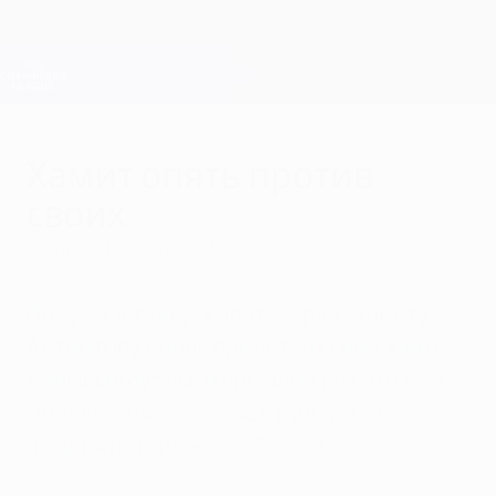
Skip
to
main
Лига чемпионов. Официальное
Скачать
content
Результаты live и Fantasy
Лига чемпионов УЕФА
Хамит опять против
своих
пятница, 15 марта 2013 г.
Полузащитнику "Галатасарая" Хамиту
Алтынтопу вновь предстоит свидание с
бывшим клубом. В прошлый раз это был
"Шальке-04", а сейчас стамбульцы
померятся силами с "Реалом".