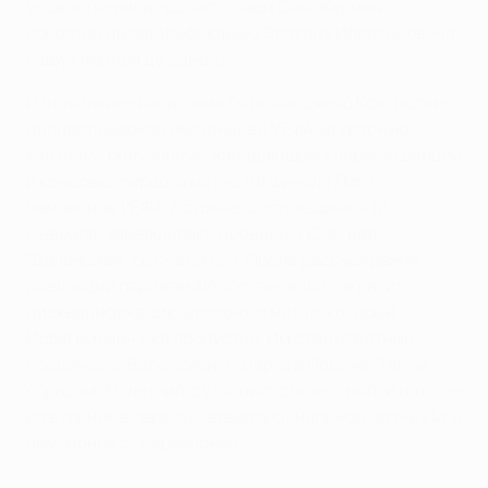
удовлетворила протест "Пари Сен-Жермен",
сократив дисквалификацию Златана Ибрагимовича
с двух матчей до одного.
Изначальное наказание было наложено Контрольно-
дисциплинарной инстанцией УЕФА за красную
карточку, полученную нападающим сборной Швеции
в концовке первого матча 1/8 финала Лиги
чемпионов УЕФА. Встреча, состоявшаяся 12
февраля, завершилась
победой "ПСЖ" над
"Валенсией" со счетом 2:1
. После рассмотрения
апелляции парижан АИ постановила сократить
дисквалификацию до одного матча, который
Ибрагимович уже пропустил. Им
стал ответный
поединок с "Валенсией" 6 марта в Париже
. Таким
образом, 31-летний футболист сможет выйти на поле
во вторник в первом
четвертьфинальном матче Лиги
чемпионов с "Барселоной"
.