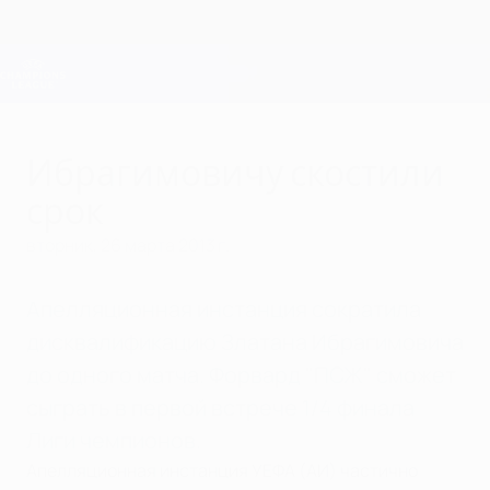
Skip
to
main
Лига чемпионов. Официальное
Скачать
content
Результаты live и Fantasy
Лига чемпионов УЕФА
Ибрагимовичу скостили
срок
вторник, 26 марта 2013 г.
Апелляционная инстанция сократила
дисквалификацию Златана Ибрагимовича
до одного матча. Форвард "ПСЖ" сможет
сыграть в первой встрече 1/4 финала
Лиги чемпионов.
Апелляционная инстанция УЕФА (АИ) частично