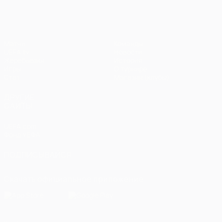
Матчи
Команды
UEFA.tv
Новости
Жеребьевки
История
Игры
О турнире
Стат.
Магазин (клубы)
ДРУГИЕ
САЙТЫ
UEFA.com
Фонд УЕФА
ПОДПИСЫВАЙСЯ
Скачать официальное приложение