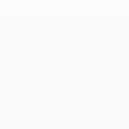
Лига чемпионов УЕФА
Матчи
UEFA.tv
Жеребьевки
Игры
Стат.
ДРУГИЕ САЙТЫ
UEFA.com
Фонд УЕФА
ПОДПИСЫВАЙСЯ
Скачать официальное приложение