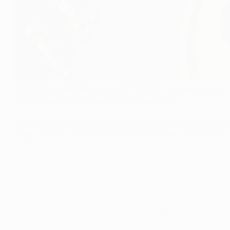
Фотографы, работающие на UEFA.com, не ограничиваютс
фотогалерею престижнейшего еврокубка.
UEFA.com также предлагает читателям уникальную онла
кадры с пресс-конференций и тренировок.
Посетите на
© 1998-2026 UEFA. All rights reserved.
Обновлено: среда, 4 декабря 2013 г.