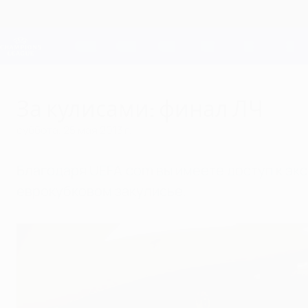
Skip
to
main
Лига чемпионов. Официальное
content
Результаты live и Fantasy
Лига чемпионов УЕФА
За кулисами: финал ЛЧ
суббота, 25 мая 2013 г.
Благодаря UEFA.com вы имеете доступ к экс
еврокубковом закулисье.