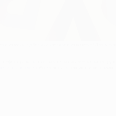
я съемками футбольного поля во время матчей Лиги чемпи
йн-фототрансляцию всех матчей Лиги чемпионов от группо
шу фотогалерею
, чтобы увидеть коллекцию свежих снимков