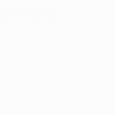
 Йорк ("Манчестер Юнайтед")
лона"), Рауль Гонсалес ("Реал")
")
")
")
)