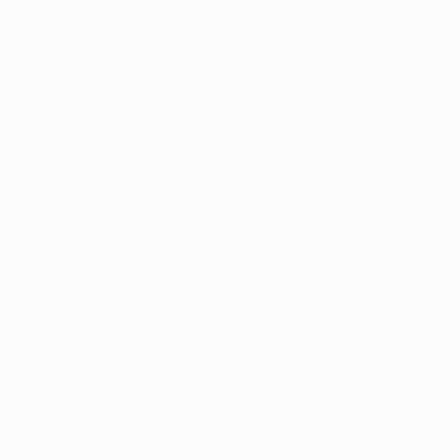
ЛЧ-2013: Лучшие бомбардиры
©Getty Images
Криштиану Роналду во второй раз выиграл гонку бомб
Нападающий "Реала" забил 12 мячей и во второй раз ст
стать обладателем Кубка европейских чемпионов в трет
восемь в сезоне 2009/10, двенадцать в сезоне 2010/11 и
В этом розыгрыше аргентинец, чья "Барселона", как и "
третье место с Бураком Йылмазом из "Галатасарая" и 
поразившего ворота "Реала" в первом полуфинальном мат