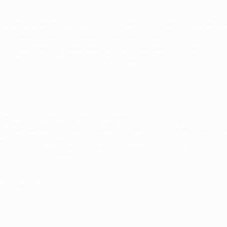
емпионов, и первым за всю историю Кубка европейских чем
упповом этапе. По три мяча забили: Роналду (за "Реал" в г
(за "Баварию" в домашнем матче с "Лиллем"), Роберто Сол
 Педру (за "Брагу" в гостевом матче с ЧФР).
сарай"), Томас Мюллер ("Бавария")
, Карим Бензема ("Реал"), Эзекиль Лавецци ("Пари Сен-Жер
мпиакос"), Фабио Квальярелла ("Ювентус"), Лукас Подольск
Сольдадо ("Валенсия"), Марко Ройс ("Боруссия")
р ("Вердер")