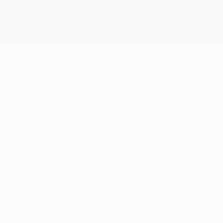
Скачать
, прервав беспрецедентную