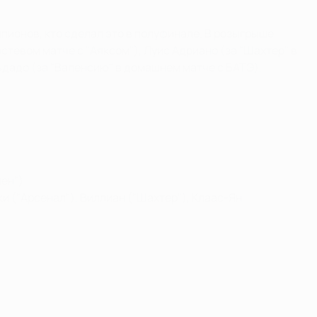
пионов, кто сделал это в полуфинале. В розыгрыше
остевом матче с "Аяксом"), Луис Адриано (за "Шахтер" в
ьдадо (за "Валенсию" в домашнем матче с БАТЭ),
мен")
и ("Арсенал"), Виллиан ("Шахтер"), Клаас-Ян