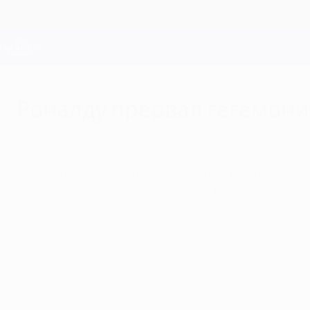
Skip
to
main
Лига чемпионов. Официальное
content
Результаты live и Fantasy
Лига чемпионов УЕФА
Роналду прервал гегемон
суббота, 25 мая 2013 г.
С 12 голами Криштиану Роналду во второй
четырехлетнюю гегемонию Лионеля Месси