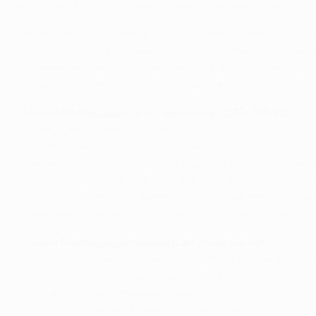
из группы. Девять игроков забили по четыре гола.
Левандовски стал девятым, кто оформил покер в Лиге ч
было также зафиксировано шесть хет-триков, все - на гр
гостевом матче с "Нордшелландом"), Клаудио Писарро 
Йылмаз (за "Галатасарай" в гостевом матче с ЧФР) и Руй
Лучшие бомбардиры Лиги чемпионов УЕФА-2012/13:
12 Криштиану Роналду ("Реал")
10 Роберт Левандовски ("Боруссия")
8 Лионель Месси ("Барселона"), Бурак Йылмаз ("Галата
5 Оскар ("Челси"), Жонас ("Валенсия"), Алан ("Брага")
4 Клаудио Писарро ("Бавария"), Костас Митроглу ("Оли
Хунтелаар ("Шальке-04"), Элизеу ("Малага"), Роберто 
Лучшие бомбардиры предыдущих розыгрышей
1993/94 - 8 - Рональд Куман ("Барселона"), Уинтон Руфе
1994/95 - 7 - Джордж Веа ("Пари Сен-Жермен")
1995/96 - 9 - Яри Литманен ("Аякс")
1996/97 - 6 - Алистер Маккойст ("Рейнджерс")