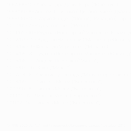
1997/98 - 10 - Алессандро Дель Пьеро ("Ювентус")
1998/99 - 8 - Андрей Шевченко ("Динамо" Киев), Дуайт
1999/00 - 10 - Марио Жардел ("Порту"), Ривалдо ("Барсе
2000/01 - 7 - Рауль Гонсалес ("Реал")
2001/02 - 10 - Рууд ван Нистелрой ("Манчестер Юнайтед
2002/03 - 12 - Рууд ван Нистелрой ("Манчестер Юнайтед
2003/04 - 9 - Фернандо Морьентес ("Монако")
2004/05 - 8 - Рууд ван Нистелрой ("Манчестер Юнайтед
2005/06 - 9 - Андрей Шевченко ("Милан")
2006/07 - 10 - Кака ("Милан")
2007/08 - 8 - Криштиану Роналду ("Манчестер Юнайтед"
2008/09 - 9 - Лионель Месси ("Барселона")
2009/10 - 8 - Лионель Месси ("Барселона")
2010/11 - 12 - Лионель Месси ("Барселона")
2011/12 - 14 - Лионель Месси ("Барселона")
© 1998-2026 UEFA. All rights reserved.
Обновлено: среда, 4 декабря 2013 г.