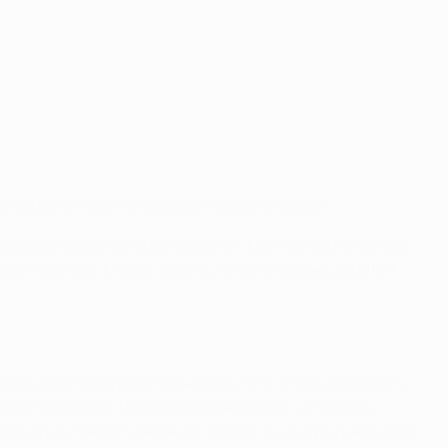
ю четырехлетнюю гегемонию Лионеля Месси.
о восьми голов, которые помогли "Манчестер Юнайтед"
 доставались Месси: девять голов в сезоне 2008/09,
ячей. Этого хватило только для того, чтобы разделить
варда "Боруссии" Роберта Левандовски, четырежды
скар из "Челси" и Алан из "Браги", чьи клубы не вышли