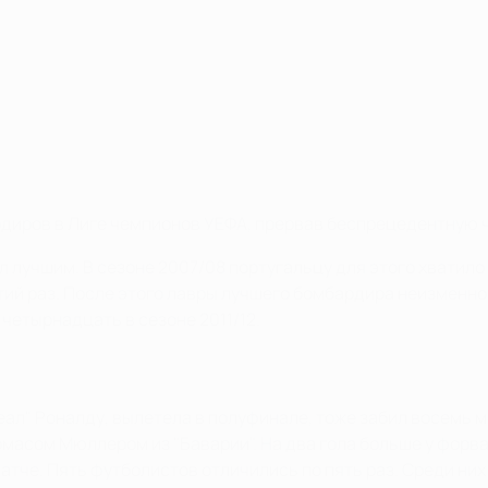
ардиров в Лиге чемпионов УЕФА, прервав беспрецедентну
ал лучшим. В сезоне 2007/08 португальцу для этого хватил
ий раз. После этого лавры лучшего бомбардира неизменно
 четырнадцать в сезоне 2011/12.
Реал" Роналду, вылетела в полуфинале, тоже забил восемь м
Томасом Мюллером из "Баварии". На два гола больше у фор
че. Пять футболистов отличились по пять раз. Среди них О