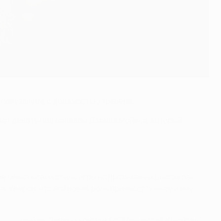
в полузащите с должностью тренера.
дет делать под началом Дэвида Мойеса, который
ие менять свой стиль игры на протяжении долгих лет
 Уверен, что его новая роль принесет пользу и ему
манкунианцев. Первый контракт с "Манчестер Юнайтед"