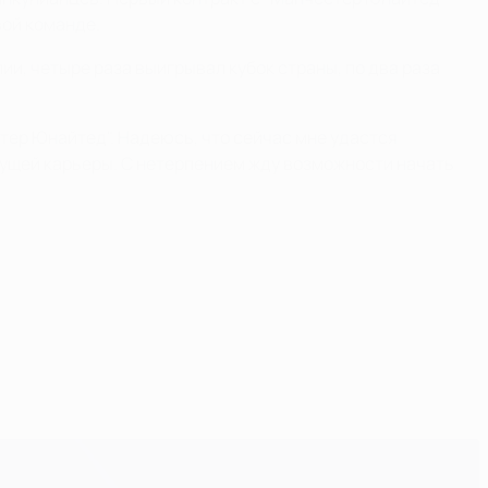
вой команде.
и, четыре раза выигрывал кубок страны, по два раза
стер Юнайтед". Надеюсь, что сейчас мне удастся
удущей карьеры. С нетерпением жду возможности начать