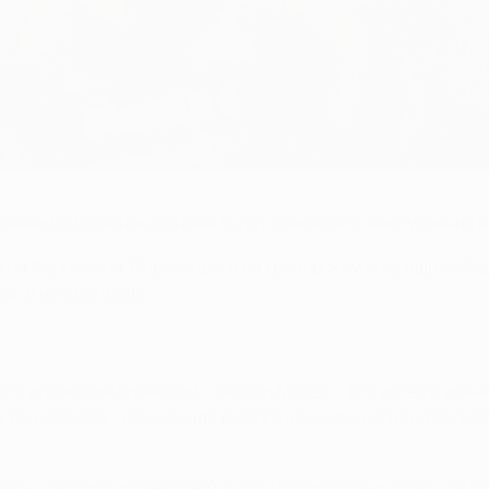
тяжении 22 сезонов, отныне будет совмещать выступления 
екса Фергюсона. Первые шаги на тренерском поприще он бу
д" в начале июля.
ать играющим тренером, - сказал Мойес. - Его успех и умен
Его карьера - пример для любого начинающего футболиста.
сезон, а вскоре провел свой тысячный официаный матч за 