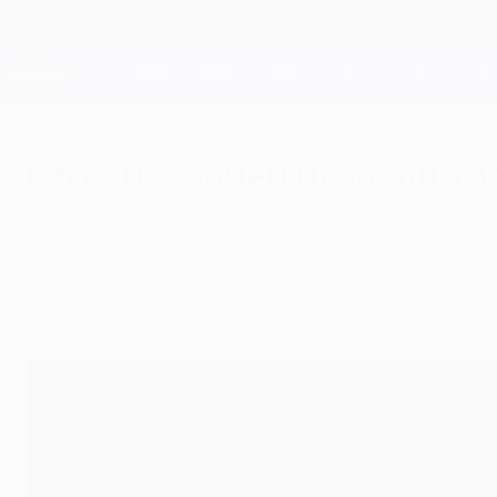
Skip
to
main
Лига чемпионов. Официальное
content
Результаты live и Fantasy
Лига чемпионов УЕФА
Гиггз назначен играющим
четверг, 4 июля 2013 г.
Райан Гиггз, защищавший цвета "Манчестер
манкунианцев Дэвиду Мойесу.