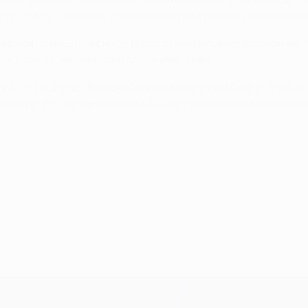
ил в 1990-м, а в марте следующего года дебютировал в пер
ской премьер-лиги. Он 13 раз становился чемпионом Англи
ги, а также завоевывал Суперкубок УЕФА.
ггз. - Я много лет был футболистом и членом семьи "Манче
а тренера, и я считаю это назначение первым шагом моей б