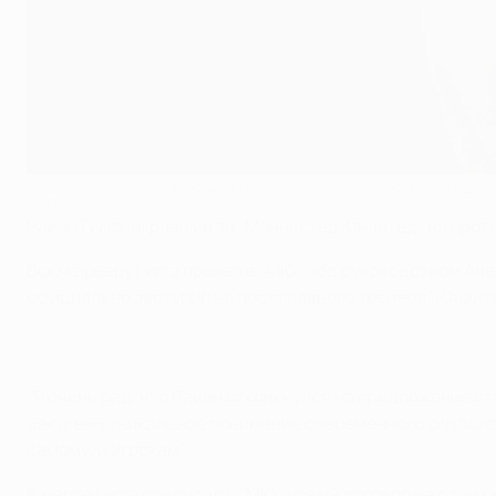
Райан Гиггз стал играющим тренером "Манчестер Юнайтед"
©AFP/Getty Images
Райан Гиггз, игравший за "Манчестер Юнайтед" на про
Всю карьеру Гиггз провел в "МЮ" под руководством Ал
официально заступил на пост главного тренера "Юнайте
"Я очень рад, что Райан откликнулся на предложение ст
дают ему уникальное понимание современного футбола. 
самому, и игрокам".
В марте Гиггз подписал с "МЮ" новый договор на один 