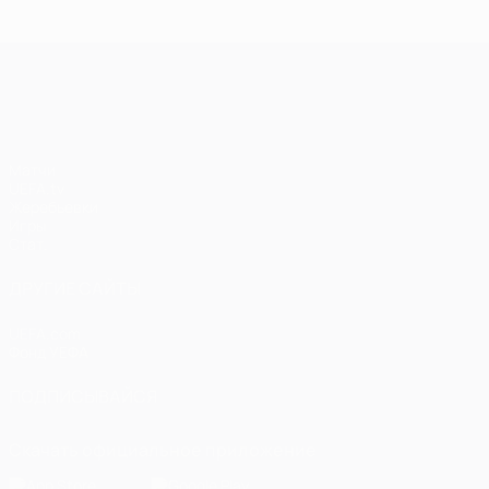
Лига чемпионов УЕФА
Матчи
UEFA.tv
Жеребьевки
Игры
Стат.
ДРУГИЕ САЙТЫ
UEFA.com
Фонд УЕФА
ПОДПИСЫВАЙСЯ
Скачать официальное приложение