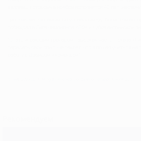
валлиец, которому в ноябре исполнится 40 лет, заключ
Гиггз является самым титулованным футболистом англий
побеждал в Лиге чемпионов УЕФА и Кубке английской ли
"Стать играющим тренером - высокая честь, - сказал Ги
передать свой опыт. Не секрет, что я пошел учиться н
работу с Дэвидом и командой".
© 1998-2026 UEFA. All rights reserved.
Обновлено: четверг, 4 июля 2013 г.
Рекомендуем