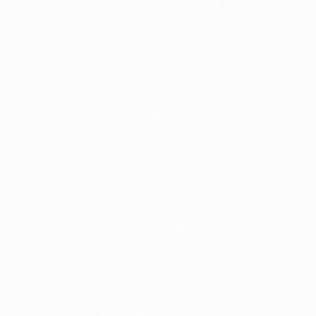
уровне и надеюсь, что буду хорошо играть в
будущем.
Доволен, что нам удалось забить четыре гола, а
также солидно сыграть в обороне. Нашли баланс в
игре. Результат параллельного матча нас не
волнует. Нам важно только то, как выглядит наша
команда. Надо прибавлять и дальше, не сходя с
победного пути. Настроение в команде хорошее. Мы
сегодня выиграли, но уже думаем о том, чтобы
побеждать и дальше.
Нападающий "Реала" Хесе Родригес:
Я рад, что дебютировал в еврокубках. Вдвойне
приятнее было сделать это на глазах у этих
замечательных болельщиков, которые очень тепло
приветствуют футболистов из юношеской команды.
Кроме того, рад, что мы победили. Думаю, мы
провели отличный матч, забили яркие голы. [Анхель]
Ди Мария, Криштиану [Роналду] и Икер [Касильяс]