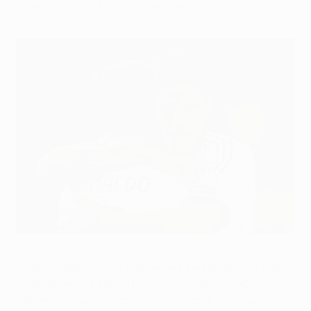
превосходство испанцев.
Рафаэль Варан поздравляет Криштиану Роналду с голом
©AFP/Getty Images
"Реал" оправился от поражения в мадридском дерби
и разгромил на своем поле "Копенгаген". Рафаэль
Варан, который восстановился после операции на