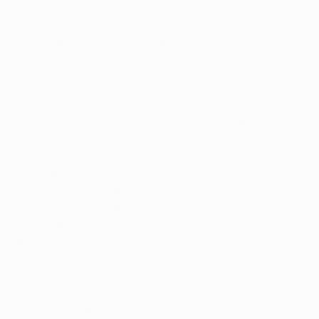
было очень трудно. Если дать "Реалу" хотя бы
малейшую возможность, мяч оказывается в сетке. В
перерыве мы смотрели на вещи с оптимизмом.
Незадолго до этого у нас был отличный момент,
когда опали в перекладину.
Сегодня мы старались изо всех сил, но не смогли
сыграть на одном уровне с "Реалом". Такова
реальность. Было интересно сыграть здесь, на
таком хорошем поле, в такой приятной атмосфере.
Когда встречаешься с ведущими командами,
понимаешь, что такое футбол высочайшего класса.
Не думаю, что мы выиграем группу, но постараемся
занять второе или третье место. Надо гнаться за
высокими целями, и потом будет видно, как все
окажется на самом деле. Во внутреннем чемпионате
мы оказались в трудном положении, и сейчас
необходимо продолжить работать и
прогрессировать.