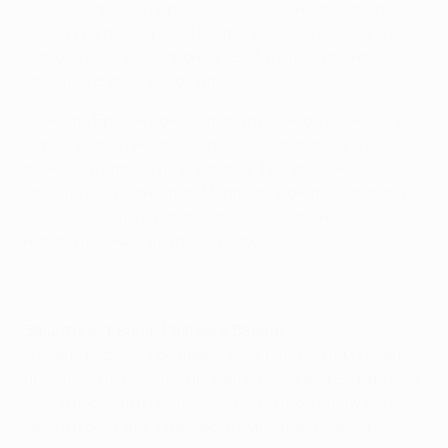
колене и провел первый матч в сезоне, радовался
выходу на поле, а Хесе Родригес был в восторге от
дебюта в Лиге чемпионов УЕФА и отметил значение
молодых футболистов для "Реала".
Даниэль Бротен сожалел об упущенном моменте у
ворот "Реала", но признал, что такова объективная
разница в классе двух команд. Тем временем
защитник датчан Олоф Меллберг пожурил оборону
своей команды и напомнил, что теперь надо
набирать очки в других матчах.
Защитник "Реала" Рафаэль Варан:
Я очень рад. Долгое время не играл, поэтому очень
приятно, что сегодня провел на поле все 90 минут. Я
много работал в последние дни, чтобы заслужить
место в составе. Физически чувствую себя на