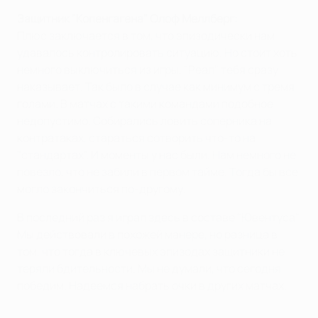
Защитник "Копенгагена" Олоф Меллберг:
Плюс заключается в том, что эпизодически нам
удавалось контролировать ситуацию. Но стоит хоть
немного выключиться из игры, "Реал" тебя сразу
наказывает. Так было в случае как минимум с тремя
голами. В матчах с такими командами подобное
недопустимо. Собирались ловить соперника на
контратаках, стараться сотворить что-то на
"стандартах". И моменты у нас были. Нам немного не
повезло, что не забили в первом тайме. Тогда бы все
могло закончиться по-другому.
В последний раз я играл здесь в составе "Ювентуса".
Мы действовали в похожей манере, но разница в
том, что тогда в ключевых эпизодах защитники не
теряли бдительности. Мы не думали, что сегодня
победим. Надеемся набрать очки в других матчах.