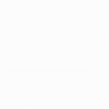
играли просто здорово.
Команда в раздевалке всем довольна. Победа
придаст нам уверенности в себе. Важно и то, что
хорошее настроение и у болельщиков. С этого
момента все будет становиться только лучше.
Будем стараться побеждать в каждом матче. В
"Реале" есть много молодых футболистов. Думаю,
это положительный момент, из которого надо
извлекать выгоду. Для меня же важно все игровое
время, которое я получаю.
Нападающий "Копенгагена" Даниэль Бротен:
Начали нормально, но затем соперник забил
простой гол. Когда "Реал" забил во второй раз, он
почувствовал себя раскрепощенно, поскольку
понимал, что теперь ситуация полностью под его
контролем. Старались что-то противопоставить, но,
учитывая подбор игроков соперника, сделать это