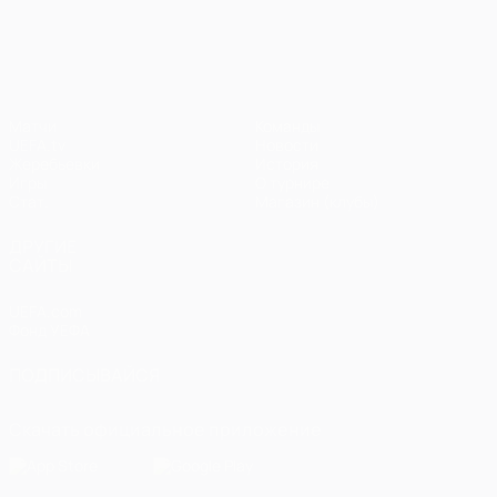
Лига чемпионов УЕФА
Матчи
Команды
UEFA.tv
Новости
Жеребьевки
История
Игры
О турнире
Стат.
Магазин (клубы)
ДРУГИЕ
САЙТЫ
UEFA.com
Фонд УЕФА
ПОДПИСЫВАЙСЯ
Скачать официальное приложение