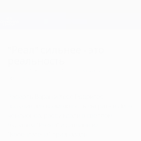
Skip
to
main
Лига чемпионов. Официальное
Скачать
content
Результаты live и Fantasy
Лига чемпионов УЕФА
"Реал" сильнее - это
реальность
четверг, 3 октября 2013 г.
| Пол Брайан и Роберто
Эрнандес
Рафаэль Варан и Хесе Родригес,
получившие возможность сыграть в Лиге
чемпионов, рассуждали о светлом
будущем "Реала", а датчане из
"Копенгагена" признавали