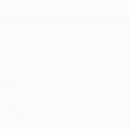
Лига чемпионов УЕФА
Матчи
Команды
UEFA.tv
Новости
Жеребьевки
История
Игры
О турнире
Стат.
Магазин (клубы)
ДРУГИЕ
САЙТЫ
UEFA.com
Фонд УЕФА
ПОДПИСЫВАЙСЯ