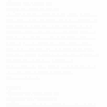
"Базель" (5) - "Челси" (9)
"Стяуа" (2) - "Шальке-04" (6)
Ничья в Швейцарии гарантирует "Челси" путевку в
плей-офф, а в случае победы лондонцы обеспечат
себе первое место. Даже в случае поражения от
"Базеля", который сенсационно обыграл "Челси" в
первом туре, лондонцы сохранят первую строчку.
"Шальке" решит вопрос о выходе в 1/8 финала в
пятом туре, если оба матча в группе завершатся
победами гостей. В противном случае многое будет
зависеть от их встречи с "Базелем" в
заключительном туре. "Стяуа" же для сохранения
каких-то надежд обязана побеждать
гельзенкирхенцев.
Группа F
"Арсенал" (9) - "Олимпик" (0)
"Боруссия" (6) - "Наполи"(9)
Марсельцы уже выбыли из борьбы, но даже если в