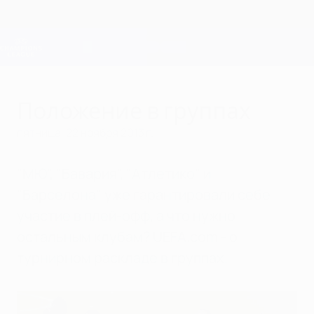
Skip
to
main
Лига чемпионов. Официальное
Скачать
content
Результаты live и Fantasy
Лига чемпионов УЕФА
Положение в группах
пятница, 22 ноября 2013 г.
"МЮ", "Бавария", "Атлетико" и
"Барселона" уже гарантировали себе
участие в плей-офф, а что нужно
остальным клубам? UEFA.com - о
турнирном раскладе в группах.