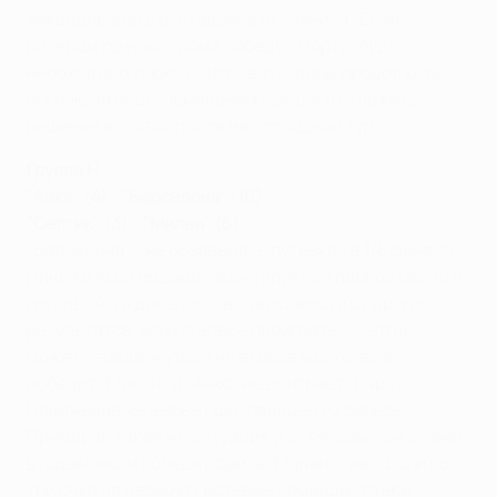
ликвидировать отставание от "Зенита". Если
питерцы одержат дома победу, "Порту" будет
необходимо также выигрывать, дабы продолжить
погоню за вице-чемпионом России и отложить
решение всех вопросов на последний тур.
Группа H
"Аякс" (4) - "Барселона" (10)
"Селтик" (3) - "Милан" (5)
"Барселона" уже обзавелась путевкой в 1/8 финала.
Ничья в Амстердаме гарантирует ей первое место в
группе. Хотя для этого, в зависимости от других
результатов, можно вовсе проиграть. "Селтик"
может передвинуться на второе место, если
победит "Милан", а "Аякс" не выиграет "Барсу".
Поражение же выбьет шотландцев из борьбы.
Примерно такая же ситуация и с "Аяксом": он станет
вторым, если победит сам, а "Милан" - нет. Если по
три очка на наберут гостевые команды, то все