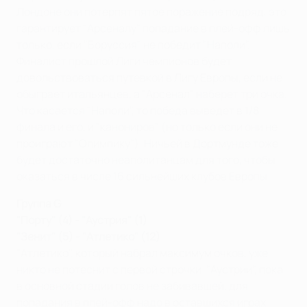
Лондоне они потерпят пятое поражение подряд, это
гарантирует "Арсеналу" попадание в плей-офф лишь
только, если "Боруссия" не победит "Наполи".
Финалист прошлой Лиги чемпионов будет
довольствоваться путевкой в Лигу Европы, если не
обыграет итальянцев, а "Арсенал" наберет три очка.
Что касается "Наполи", то победа выведет в 1/8
финала и его, и "канониров" (но только если они не
проиграют "Олимпику"). Ничьей в Дортмунде тоже
будет достаточно неаполитанцам для того, чтобы
оказаться в числе 16 сильнейших клубов Европы.
Группа G
"Порту" (4) - "Аустрия" (1)
"Зенит" (5) - "Атлетико" (12)
"Атлетико", который набрал максимум очков, уже
никто не потеснит с первой строчки. "Аустрии", пока
в основной стадии голов не забивавшей, для
попадания в плей-офф надо в оставшихся играх