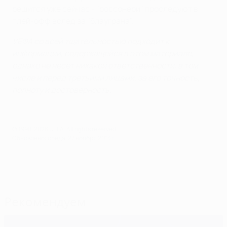
решится уже сейчас - "россонери" проследуют в
плей-офф вслед за "блауграна".
УЕФА со всей тщательностью подходит к
информации, содержащейся в этом материале,
однако не несет никакой ответственности, в том
числе и перед третьими лицами, за его точность,
полноту и достоверность.
© 1998-2026 UEFA. All rights reserved.
Обновлено: среда, 27 ноября 2013 г.
Рекомендуем