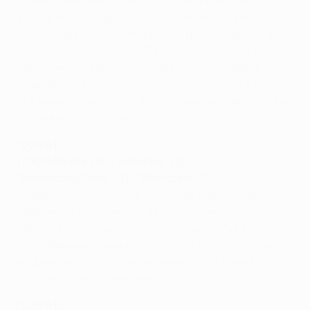
осечки "Бенфики" в Брюсселе обеспечат себе
второе место. Подопечные Жоржа Жезуша по итогам
пятого тура не покинут третью строчку, однако, если
"Олимпиакос" обыграет "ПСЖ", лиссабонцам для
продолжения борьбы подойдет только победа.
"Андерлехт" может спастиcь, если победит в двух
оставшихся турах сам, а соперники сыграют так, как
это нужно бельгийцам.
Группа D
ЦСКА Москва (3) - "Бавария" (12)
"Манчестер Сити" (9) - "Виктория" (0)
"Бавария" и "Манчестер Сити" уже гарантировали
себе место в 1/8 финала, а ЦСКА и "Виктория"
борются за третью строчку и путевку в Лигу Европы.
Если "Бавария" превзойдет "Сити" по количеству
набранных в туре очков, мюнхенцы досрочно
обеспечат себе первое место.
Группа Е