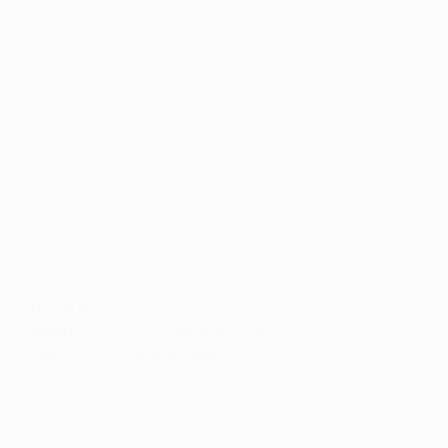
Леверкузене, а "Шахтер" не сможет победить дома
"Реал Сосьедад". Что касается команды Сами
Хююпя, она в случае победы тоже может досрочно
пробиться в плей-офф. "Реал Сосьедад" сохранит
шансы на выход из группы, если возьмет верх в
Донецке, а "МЮ" наберет три очка в Германии.
Горняки продолжат борьбу за путевку в 1/8 финала,
если избегут поражения, а параллельный матч не
закончится вничью.
Группа В
"Ювентус" (3) - "Копенгаген" (4)
"Реал" (10) - "Галатасарай" (4)
"Королевский клуб" опережает ближайших
преследователей на шесть баллов, а потому даже
ничья в домашней встрече с турками гарантирует