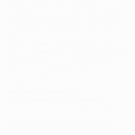
ему первое место в группе. Мадридцы могут
финишировать первыми и в случае поражения - это
будет зависеть от результата другого матча. "Юве",
еще ни разу не победивший на групповом этапе,
может подняться на вторую строчку, если дома
обыграет "Копенгаген", а "Реал" не уступит
стамбульцам. Более того, две победы в оставшихся
турах точно выведут чемпиона Италии в плей-офф. С
другой стороны, если чемпион Дании одолеет
туринцев, то те досрочно лишатся всех шансов на
выход из группы.
Группа C
"Андерлехт" (1) - "Бенфика" (4)
"Пари Сен-Жермен" (10) - "Олимпиакос" (7)
"ПСЖ" практически ничего не угрожает, и даже очко
в домашней встрече с "Олимпиакосом" гарантирует
чемпионам Франции выход из группы с первого
места. Пирейцы в случае собственной ничьей и