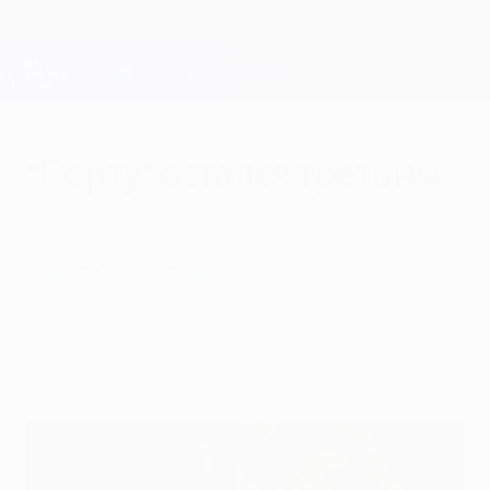
Skip
to
main
Лига чемпионов. Официальное
Скачать
content
Результаты live и Fantasy
Лига чемпионов УЕФА
"Порту" остался третьим
вторник, 26 ноября 2013 г.
| Энди Брасселл
"Порту" - "Аустрия" 1:1
Во втором тайме Джексон Мартинес
отыграл гол Романа Кинаста, но "Порту"
все равно остался на третьем месте.