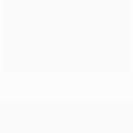
"Милан" празднует в Глазго
Лига чемпионов УЕФА