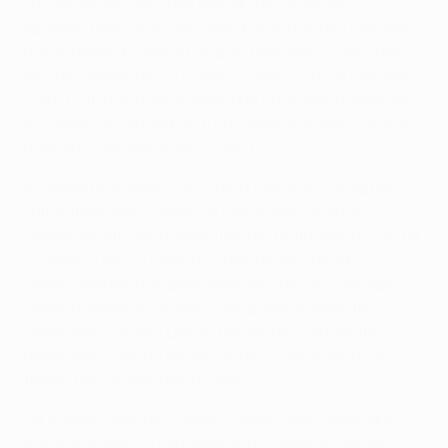
гостей Хайнц Линднер эффектно справился с
ударом Джексона Мартинеса, который бил головой
после навеса Алекса Сандро. Впрочем, и "Аустрия",
ощутив уверенность в своих силах, чуть не удвоила
счет. Сольный проход Филиппа Хозинера привел его
в штрафную Элтона, но в последний момент Лучо в
подкате снял мяч у него с ноги.
Хозяева не жалели сил, чтобы отквитать обидный
гол, однако мяч упорно не шел в ворота, хотя
территориальное преимущество было полностью на
стороне "Порту". Вместе с тем, несмотря на
самоотверженные действия подопечных Ненада
Белицы, моменты у ворот Линднера возникали.
Например, Стивен Дефур вышел на удар после
передачи Лучо, но кипер гостей успел выбросить
левую руку и парировать мяч.
На второй тайм наставник хозяев Паулу Фонсека
выпустил вместо центрального хавбека Дефура