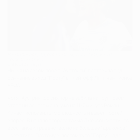
Роман Кинаст радуется первому голу "Аустрии" на
групповом этапе
©AFP/Getty Images
Ничья на своем поле с "Аустрией" поставила под
сомнение выход "Порту" в плей-офф Лиги чемпионов
УЕФА.
Хотя "Аустрия" до сих пор не забила на групповом
этапе ни одного мяча, уже на 11-й минуте Роман
Кинаст исправил эту оплошность и вывел гостей
вперед. В начале второго тайма Джексон Мартинес
восстановил равенство, но на большее "драконов"
не хватило. Поэтому в шестом туре "Порту" надо