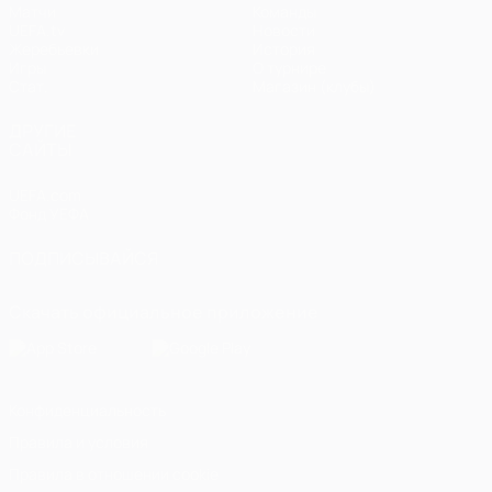
Матчи
Команды
UEFA.tv
Новости
Жеребьевки
История
Игры
О турнире
Стат.
Магазин (клубы)
ДРУГИЕ
САЙТЫ
UEFA.com
Фонд УЕФА
ПОДПИСЫВАЙСЯ
Скачать официальное приложение
Конфиденциальность
Правила и условия
Правила в отношении cookie