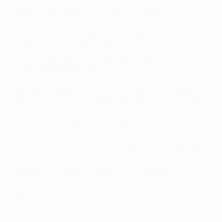
крайнего нападающего Силвестре Варелу.
Чемпионы Португалии действительно стали
атаковать с удвоенной яростью и быстро добились
своего. Жозуэ подал угловой, Эльяким Мангаля
головой сбросил мяч к воротам, и Мартинес выиграл
воздух во вратарской.
Давление на ворота "Аустрии" нарастало. Героем
матча мог стать Лучо, переправлявший мяч в створ
с подачи Жозуэ, но и тут Линднер оказался на
высоте. Затем капитан гостей Мануэль Ортлехнер
блокировал опасный удар Варелы, а после Лучо
запустил мяч над перекладиной после паса Данило.
Линднер еще раз спас венцев на последних
секундах, когда не дал Мартинесу оформить
дубль. В итоге "Порту" остался на третьем месте в
группе.