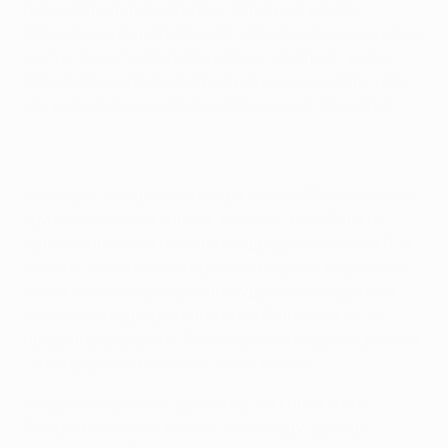
побеждать лидера группы "Атлетико" на его
стадионе и надеяться на то, что занимающий второе
место "Зенит" оступится в Вене. "Аустрия" же во
второй раз здорово сыграла на выезде, после того
как во втором туре расписала ничью с "Зенитом".
Учитывая, что до пятого тура из всех 32 участников
группового этапа только "Аустрия" не забила ни
одного гола, сложно было предвидеть события 11-й
минуты. Успех гостям принесла первая же внятная
атака. Кинаст перехватил неудачный пас Данило,
сместился в центр и плотно пробил низом из-за
пределов штрафной. Элтон чуть запоздал с броском
- и отправился вынимать мяч из сетки.
Неудача не выбила "драконов" из колеи, и они
быстро могли отыграться. На их беду, вратарь