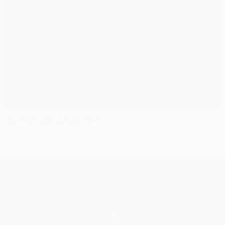
Всем плохо в Лиссабоне
Лига чемпионов УЕФА
Матчи
Команды
UEFA.tv
Новости