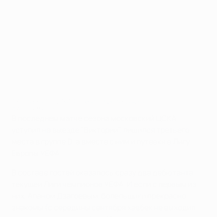
"Виктория" - ЦСКА 2:1: матч в фотографиях
©AFP/Getty Images
В последнем матче сезона московский ЦСКА
уступил на выезде "Виктории", лишился третьего
места в группе D, а вместе с ним и путевки в Лигу
Европы УЕФА.
В составе гостей оказалось сразу два дебютанта
текущей Лиги чемпионов УЕФА. И если с первым из
них, Аланом Дзагоевым, болельщики прекрасно
знакомы (с середины сентября хавбек не выходил