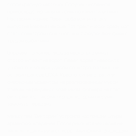
собой красную карточку. Получив численное
превосходство, чехи мгновенно взвинтили темп.
Наставник хозяев Павел Врба усилил атаку,
выпустив Марека Бакоша. Тот практически сразу мог
стать соавтором гола - после его скидки Акинфеев с
трудом выбил мяч.
Впрочем, голкипер лишь за несколько минут
отстрочил взятие ворот. Павел Хорват навесил с
углового, и Коларж ударом со "второго этажа" не
оставил шансов ЦСКА. Красно-синие ответили
очередным моментом, не реализованным Мусой.
Убежав на рандеву с Козачиком, форвард не стал
бить сам, а отпасовал Хонде, который не сумел
замкнуть передачу.
Между тем "Виктория" устроила настоящий штурм
армейских владений. После рикошета мяч едва не
залетел в дальний угол ворот Акинфеева. Вышедший