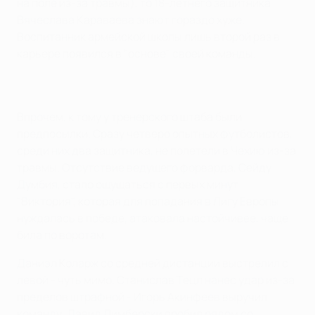
на поле из-за травмы), то 18-летнего защитника
Вячеслава Караваева знают гораздо хуже.
Воспитанник армейской школы лишь второй раз в
карьере появился в "основе" своей команды.
Впрочем, к тому у тренерского штаба были
предпосылки. Сразу четверо опытных футболистов,
среди них два защитника, не полетели в Чехию из-за
травмы. Отсутствие ведущего форварда, Сейду
Думбия, стало ощущаться с первых минут.
"Виктория", которая для попадания в Лигу Европы
нуждалась в победе, атаковала настойчивее, чаще
била по воротам.
Даниэл Коларж со средней дистанции выстрелил с
левой - чуть мимо. Станислав Тецл нанес удар из-за
пределов штрафной - Игорь Акинфеев выручил
команду. Давид Лимберски пробил рядом со