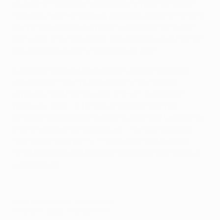
на замену Томаш Вагнер вскоре неудачно пробил
головой, и все же хозяева добились своего. На 90-й
минуте Алексей Березуцкий не уследил за тем же
Вагнером, и нападающий, первым касанием приняв
мяч, вторым вонзил его в дальний угол.
В дополнительное время ЦСКА и вовсе остался
вдевятером. Понтус Вернблум не совладал с
нервами и при построении "стенки" заработал
удаление. Итог - 2:1 в пользу чешского клуба,
который набрал свои первые очки в Лиге чемпионов,
а попутно сместил москвичей с третьей позиции.
"Виктория" выступит в 1/16 финала Лиги Европы,
тогда как команда Леонида Слуцкого простилась с
еврокубками.
© 1998-2026 UEFA. All rights reserved.
Обновлено: среда, 11 декабря 2013 г.