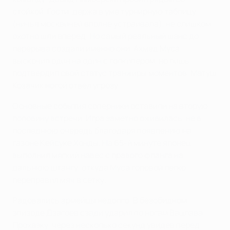
стойкой. Гости, держа в уме турнирную таблицу
(ничья москвичей вполне устраивала), не слишком
охотно шли вперед. Но самый реальный шанс до
перерыва создали именно они. Ахмед Муса
выскочил один на один с голкипером, но лишь
подтвердил свой статус транжиры моментов. Матуш
Козачик ногой отвел угрозу.
Основные события соперники оставили на вторую
половину встречи. Игра заметно оживилась, не в
последнюю очередь благодаря появлению на
газоне Кейсуке Хонды. На 65-й минуте японец
выполнил мягкий навес с правого фланга на
дальнюю штангу, откуда Муса головой легко
переправил мяч в сетку.
Радовались армейцы недолго. В безобидном
эпизоде Дзагоев сзади ударил по ногам Вацлава
Прохазку, через несколько секунд увидев перед