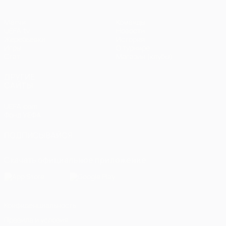
Матчи
Команды
UEFA.tv
Новости
Жеребьевки
История
Игры
О турнире
Стат.
Магазин (клубы)
ДРУГИЕ
САЙТЫ
UEFA.com
Фонд УЕФА
ПОДПИСЫВАЙСЯ
Скачать официальное приложение
Конфиденциальность
Правила и условия