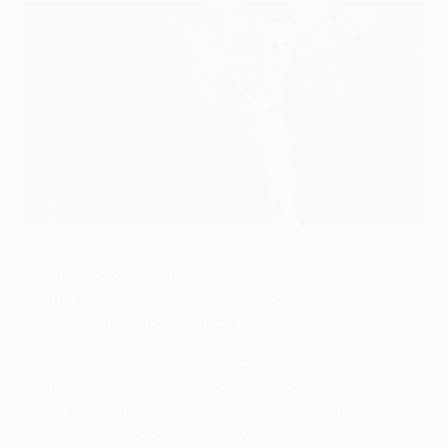
Бейл помнит, Бейл стремится
©UEFA.com
В Вальдебебасе, где находится тренировочный
центр "Реала", все напоминает о богатейшей
истории мадридского клуба.
Изображения Рауля Гонсалеса, празднующего
очередной успех в обнимку с Дэвидом Бекхэмом, и
фотографии десятков праздников, посвященных
завоеванию трофеев, не могут оставить