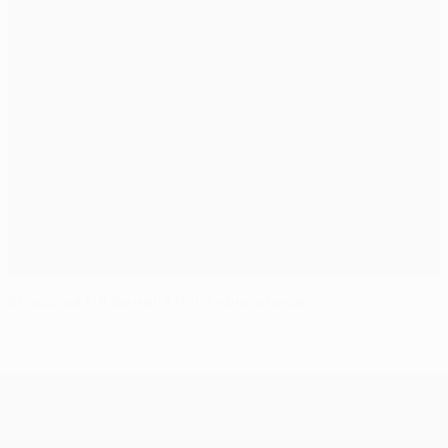
Классика 1/8 финала Лиги чемпионов
Лига чемпионов УЕФА