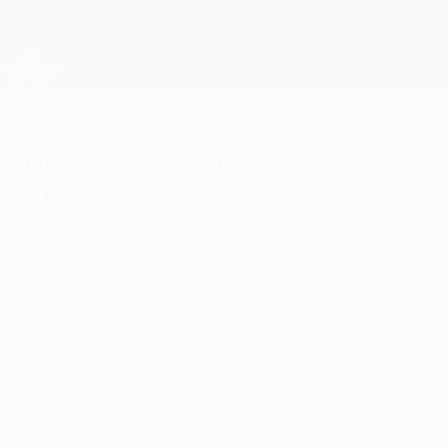
Skip
to
main
Лига чемпионов. Официальное
Скачать
content
Результаты live и Fantasy
Лига чемпионов УЕФА
Бейл помнит, Бейл
стремится
пятница, 21 февраля 2014 г.
| Сэм Адамс
В интервью UEFA.com Гарет Бейл
рассказал о своей жизни в Мадриде,
желании побеждать в составе "Реала" и
своих первых воспоминаниях о Лиге
чемпионов.