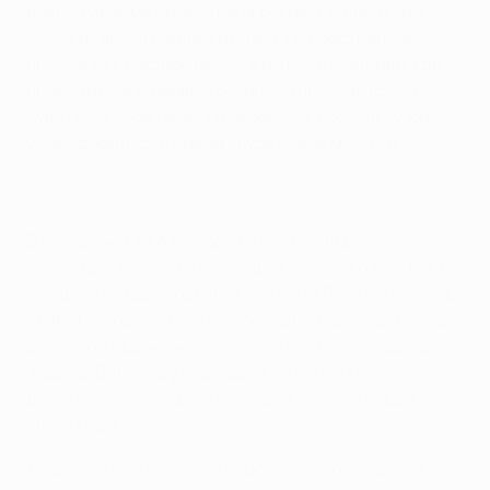
равнодушными нынешних игроков "Реала". В том
числе и Гарета Бейла, который, по собственному
признанию, наслаждается жизнью в Мадриде, где
проводит свой первый сезон. Он признается, что
чувствует себя немного необычно, поскольку уже
успел добиться в новом клубе очень многого.
В интервью UEFA.com 24-летний Бейл рассказал о
своем пребывании в столице Испании и о том, как в
юношестве вдохновлялся матчами Лиги чемпионов
УЕФА. Он хорошо помнит последний триумф "Реала"
в главном еврокубке и знаменитый гол Зинедина
Зидана. Валлиец утверждает, что и сам хочет
добиться не меньшего в лучшем, по его словам,
клубе мира.
Выше смотрите полную версию видеоинтервью.