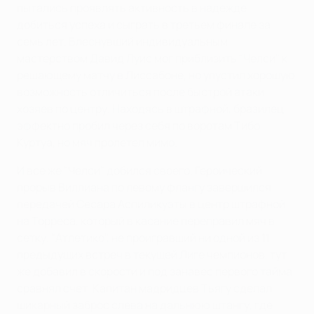
пытались проявлять активность в надежде
добиться успеха и сыграть в третьем финале за
семь лет. Блеснувший индивидуальным
мастерством Давид Луис мог приблизить "Челси" к
решающему матчу в Лиссабоне, но упустил хорошую
возможность отличиться после быстрой атаки
хозяев по центру. Находясь в штрафной, бразилец
эффектно пробил через себя по воротам Тибо
Куртуа, но мяч пролетел мимо.
И все же "Челси" добился своего. Героический
прорыв Виллиана по левому флангу завершился
передачей Сесара Аспиликуэты в центр штрафной
на Торреса, который в касание переправил мяч в
сетку. "Атлетико", не проигравший ни одной из 11
предыдущих встреч в текущей Лиге чемпионов, тут
же добавил в скорости и под занавес первого тайма
сравнял счет. Капитан мадридцев Тьягу сделал
шикарный заброс слева на дальнюю штангу, где