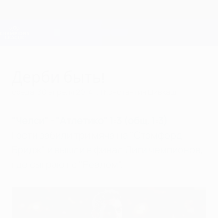
Skip
to
main
Лига чемпионов. Официальное
Скачать
content
Результаты live и Fantasy
Лига чемпионов УЕФА
Дерби быть!
среда, 30 апреля 2014 г.
| Константин Цивкаш
"Челси" - "Атлетико" 1:3 (общ. 1:3)
Гости забили три мяча на "Стэмфорд
Бридж" и вышли в финал Лиги чемпионов,
где сыграют с "Реалом".