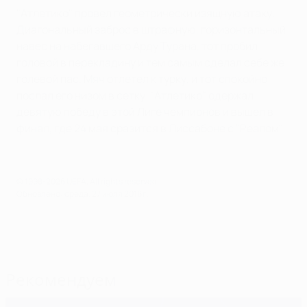
"Атлетико" провел геометрически изящную атаку.
Диагональный заброс в штрафную, горизонтальный
навес на набегавшего Арду Турана, тот пробил
головой в перекладину и тем самым сделал себе же
голевой пас. Мяч отлетел к турку, и тот спокойно
послал его низом в сетку. "Атлетико" одержал
девятую победу в этой Лиге чемпионов и вышел в
финал, где 24 мая сразится в Лиссабоне с "Реалом".
© 1998-2026 UEFA. All rights reserved.
Обновлено: среда, 27 июля 2016 г.
Рекомендуем