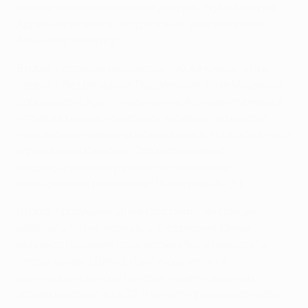
подключившийся к атаке Хуанфран скинул мяч на
Адриана Лопеса, а тот ударом от земли поразил
ближнюю "девятку".
Вторая половина началась в том же ключе, что и
первая - без раскачки. Подопечные Жозе Моуринью,
добравшегося до полуфинальной стадии турнира в
пятый раз кряду, понеслись забивать, но вместо
гола добыли пенальти в свои ворота. На исходе часа
игры свежий Самюэль Это'о откровенно
скосил Диего Косту, и сам пострадавший
хладнокровно реализовал 11-метровый - 2:1.
Второй пропущенный мяч заставил лондонцев
включить пятую передачу. В середине тайма
активность хозяев поля должна была приносить
плоды, однако Давид Луис умудрился не
реализовать второй голевой момент за вечер,
угодив в каркас, а на 72-й минуте пришла расплата.