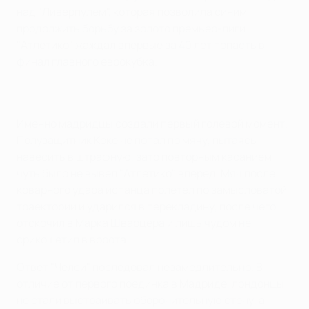
над "Ливерпулем", которая позволила синим
продолжить борьбу за золото премьер-лиги.
"Атлетико" жаждал впервые за 40 лет попасть в
финал главного еврокубка.
Именно мадридцы создали первый голевой момент.
Полузащитник Коке не попал по мячу, пытаясь
навесить в штрафную, зато повторным касанием
чуть было не вывел "Атлетико" вперед. Мяч после
коварного удара испанца полетел по замысловатой
траектории и ударился в перекладину, после чего
отскочил в Марка Шварцера и лишь чудом не
срикошетил в ворота.
Ответ "Челси" последовал незамедлительно. В
отличие от первого поединка в Мадриде, лондонцы
не стали выстраивать оборонительную стену, а