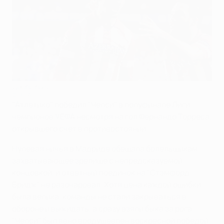
Дерби быть!
©UEFA.com
"Атлетико" победил "Челси" в полуфинале Лиги
чемпионов УЕФА несмотря на гол Фернандо Торреса,
открывшего счет в противостоянии.
Нулевая ничья в Мадриде обещала болельщикам
захватывающее зрелище с непредсказуемой
концовкой, и ответный поединок на "Стэмфорд
Бридж" не разочаровал. Хотя цена каждой ошибки
была велика, команды не стали закрываться в
обороне и выжидать, а сразу взяли быка за рога.
"Челси" был явно воодушевлен воскресной победой