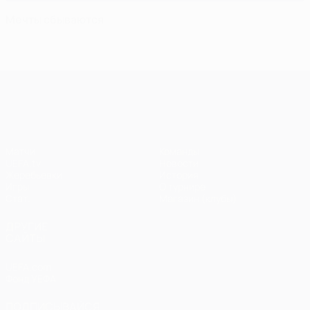
Мечты сбываются
Лига чемпионов УЕФА
Матчи
Команды
UEFA.tv
Новости
Жеребьевки
История
Игры
О турнире
Стат.
Магазин (клубы)
ДРУГИЕ
САЙТЫ
UEFA.com
Фонд УЕФА
ПОДПИСЫВАЙСЯ