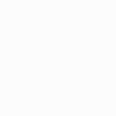
• Гол Криштиану Роналду с пенальти в ворота
"Атлетико" сделал его первым игроком, забивавшим
в двух финалах Лиги чемпионов в составе разных
клубов. Также в двух решающих матчах - но за одну
команду - отличались Рауль Гонсалес ("Реал", 2000
и 2002), Самюэль Это'о ("Барселона", 2006 и 2009) и
Лионель Месси ("Барселона", 2009 и 2011).
• Лишь в седьмой раз в финале Лиги чемпионов
назначен пенальти, но уже третий раз подряд. Год
назад хавбек дортмундской "Боруссии" Илкай
Гюндоган забил с 11-метровой отметки "Баварии", а в
2012-м баварец Арьен Роббен не смог поразить
ворота "Челси".
• Эта победа не только принесла "Реалу" десятый
Кубок чемпионов, но также стала четвертой в
четырех финалах для "королевского клуба" после