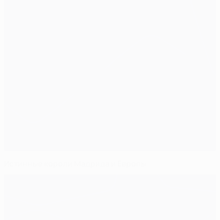
Истинные короли Мадрида и Европы