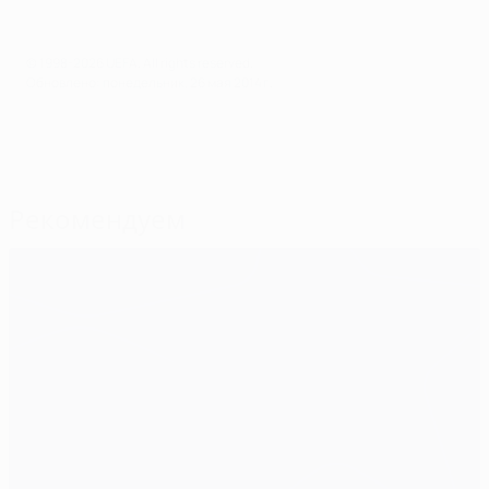
© 1998-2026 UEFA. All rights reserved.
Обновлено: понедельник, 26 мая 2014 г.
Рекомендуем