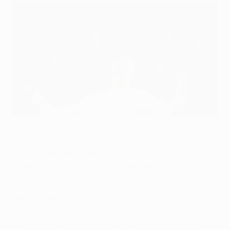
Криштиану Роналду празднует свой гол в финале
©Getty Images
• "Реал" и "Атлетико" в седьмой раз перевели финал
Лиги чемпионов в дополнительное время, но
впервые дело не дошло до серии пенальти.
• Ни в одном из шести предыдущих финальных
овертаймов не было забито голов, так что Гарет
Бейл, отличившийся на 110-й минуте, стал первым,
кто забил в дополнительное время финала Лиги