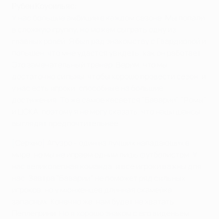
Рубен Коусильяс:
У нас большие амбиции в каждом сезоне. Мы попали
в сложную группу, но можем сыграть одну из
главных ролей. Я был рад знакомству с Гвардиолой и
польщен, что мне удастся увидеть, как он работает.
Это замечательный тренер. Верим, что мы
достаточно сильны, чтобы хорошо провести сезон, и
у нас есть игроки, способные на большие
достижения. То же самое касается "Баварии", "Ромы"
и ЦСКА, поэтому я не могу сказать, что наши шансы
выглядят предпочтительнее.
[Серхио] Агуэро - один из лучших нападающих в
мире, но мы не играем одним лишь футболистом. У
нас великолепная команда, и все игроки важны для
нас. Завтра "Баварии" не поможет ряд сильных
игроков, но у мюнхенцев длинная скамейка
запасных. Конечно же, нам будет не хватать
Пеллегрини. Но я хорошо знаком с его виденьем