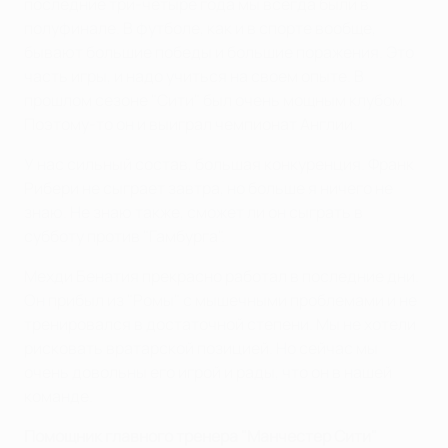
последние три-четыре года мы всегда были в
полуфинале. В футболе, как и в спорте вообще,
бывают большие победы и большие поражения. Это
часть игры, и надо учиться на своем опыте. В
прошлом сезоне "Сити" был очень мощным клубом.
Поэтому-то он и выиграл чемпионат Англии.
У нас сильный состав, большая конкуренция. Франк
Рибери не сыграет завтра, но больше я ничего не
знаю. Не знаю также, сможет ли он сыграть в
субботу против "Гамбурга".
Мехди Бенатия прекрасно работал в последние дни.
Он прибыл из "Ромы" с мышечными проблемами и не
тренировался в достаточной степени. Мы не хотели
рисковать вратарской позицией. Но сейчас мы
очень довольны его игрой и рады, что он в нашей
команде.
Помощник главного тренера "Манчестер Сити"