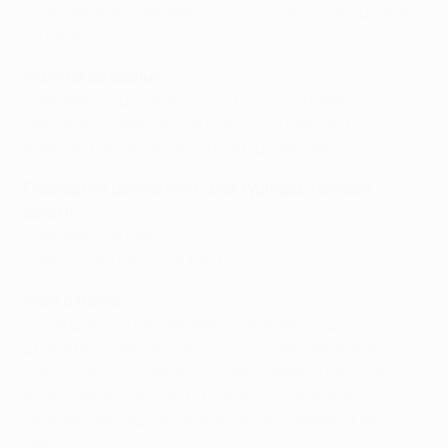
футбола, и его уверенность будет на сто процентов
со мной.
Матч на выходных
"Бавария" - "Штутгарт" 2:0
(Гетце 27, Рибери 85)
"Арсенал" - "Манчестер Сити" 2:2
(Уилшир 63,
Алексис Санчес 74; Агуэро 28, Демикелис 83)
Последние результаты (все турниры, текущий
сезон)
"Бавария": ВНВВП
"Манчестер Сити": НПВВП
Факт о матче
• Гвардиола и Пеллегрини встречались друг с
другом в сезоне 2009/10, будучи наставниками
"Барселоны" и "Реала" соответственно. Каталонцы
выиграли оба матча (1:0 дома и 2:0 на выезде),
обогнав мадридцев на три очка в чемпионской
гонке.