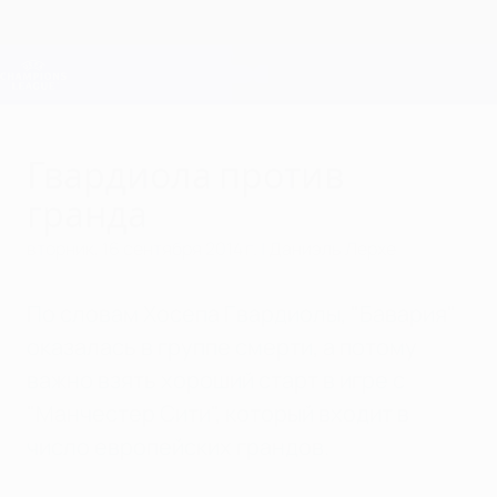
Skip
to
main
Лига чемпионов. Официальное
Скачать
content
Результаты live и Fantasy
Лига чемпионов УЕФА
Гвардиола против
гранда
вторник, 16 сентября 2014 г.
| Даниэль Лерхе
По словам Хосепа Гвардиолы, "Бавария"
оказалась в группе смерти, а потому
важно взять хороший старт в игре с
"Манчестер Сити", который входит в
число европейских грандов.