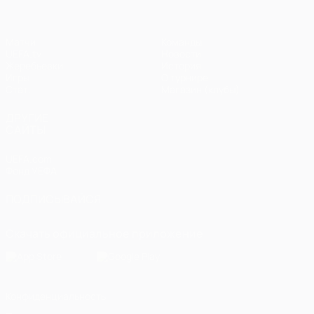
Матчи
Команды
UEFA.tv
Новости
Жеребьевки
История
Игры
О турнире
Стат.
Магазин (клубы)
ДРУГИЕ
САЙТЫ
UEFA.com
Фонд УЕФА
ПОДПИСЫВАЙСЯ
Скачать официальное приложение
Конфиденциальность