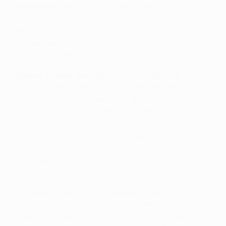
"Манчестер Сити"
: Харт; Клиши, Компани,
Демикелис, Коларов; Туре, Фернандиньо; Насри,
Сильва, Милнер; Джеко.
•
Не сыграют:
Пабло Сабалета (дисквалификация),
Стеван Йоветич (бедро)
Главный тренер "Баварии" Хосеп Гвардиола:
Мы счастливы вновь играть в Лиге чемпионов - это
прекрасный турнир. Нам будет противостоять
чемпион Англии, великолепная команда. Но в Лиге
чемпионов таких команд много. Первый матч очень
важен для всего турнира. У нас тяжелая группа, так
что лучше всего стартовать с победы. Мы будем
придерживаться своего стиля и попытаемся
выиграть.
Всегда нужно двигаться вперед. Мы хорошо
действовали в Мадриде [в полуфинале прошлого
розыгрыша], а вот дома провалились. И все же в