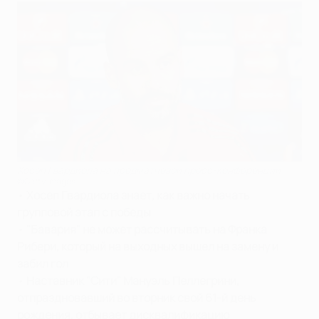
Хосеп Гвардиола на предматчевой пресс-конференции
©Getty Images
•
Хосеп Гвардиола знает, как важно начать
групповой этап с победы
•
"Бавария" не может рассчитывать на Франка
Рибери, который на выходных вышел на замену и
забил гол
•
Наставник "Сити" Мануэль Пеллегрини,
отпраздновавший во вторник свой 61-й день
рождения, отбывает дисквалификацию