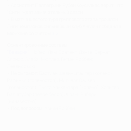
•
Ассистент Пеллегрини Рубен Коусильяс верит, что
"Сити" ждет замечательный сезон
•
В матче шестого тура группового этапа прошлой
Лиги чемпионов сильнейший клуб Англии победил в
Мюнхене со счетом
3:2
Ориентировочные составы
"Бавария"
: Нойер; Лам, Боатенг, Данте, Бернат;
Алонсо, Алаба; Мюллер, Гетце, Роббен;
Левандовски.
•
Не сыграют:
Бастиан Швайнштайгер (колено),
Рафинья (голеностоп), Митчелл Вайзер
(голеностоп), Тьяго Алькантара (колено), Хольгер
Бадштубер (левое бедро), Франк Рибери
(неизвестно)
•
Под вопросом:
Арьен Роббен