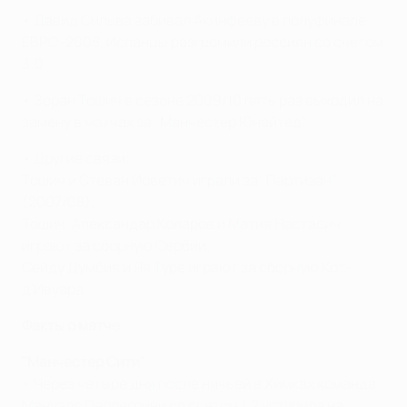
• Давид Сильва забивал Акинфееву в полуфинале
ЕВРО-2008. Испанцы разгромили россиян со счетом
3:0.
• Зоран Тошич в сезоне 2009/10 пять раз выходил на
замену в матчах за "Манчестер Юнайтед".
• Другие связи:
Тошич и Стеван Йоветич играли за "Партизан"
(2007/08);
Тошич, Александар Коларов и Матия Настасич
играют за сборную Сербии;
Сейду Думбия и Яя Туре играют за сборную Кот-
д'Ивуара.
Факты о матче
"Манчестер Сити"
• Через четыре дня после ничьей в Химках команда
Мануэля Пеллегрини со счетом 1:2 уступила на