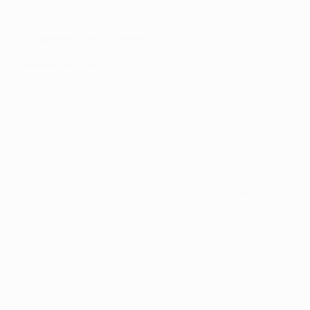
45), Думбия.
История противостояния
"Манчестер Сити"
• Чемпион Англии не одержал в группе Е ни одной
победы. После трех матчей на счету английской
команды два очка. В первом туре "горожане"
уступили на выезде "Баварии" (
0:1
), а затем сыграли
вничью с "Ромой" (
1:1)
.
• Подопечные Мануэля Пеллегрини добрались до
1/8 финала в прошлом сезоне. В предудыщей
кампании "Манчестер Сити" занял четвертое место
в группе, а за год до этого - третье. В обоих случаях
англичане не выиграли ни матча.
• "Манчестер Сити" выиграл лишь два из последних
восьми матчей Лиги чемпионов на своем поле.