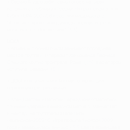
• Серхио Агуэро забил семь голов в четырех
встречах с клубами из России. На групповом этапе
Кубка УЕФА-2007/08 в составе мадридского
"Атлетико" аргентинец дважды поразил ворота
московского "Локомотива" (3:3).
ЦСКА
• Армейцы с одним очком занимают последнее
место в группе Е. В первом туре команда Леонида
Слуцкого крупно проиграла "Роме" (
1:5
), а во втором
уступила "Баварии" (
0:1
).
• ЦСКА в пяти матчах в Англии потерпел два
поражения при трех ничьих.
• Алан Дзагоев и Василий Березуцкий отметились
точными ударами в выездном матче с "Манчестер
Юнайтед" на групповом этапе Лиги
чемпионов-2009/10. Игра прошла 3 ноября 2009
года и завершилась вничью -
3:3
. Цвета армейцев в