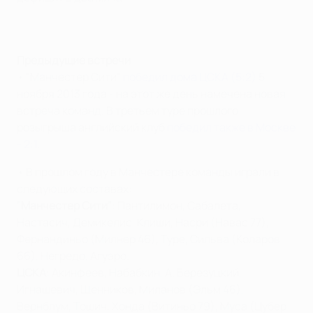
Предыдущие встречи
• "Манчестер Сити"
победил дома ЦСКА (5:2)
5
ноября 2013 года - на этот же день намечена новая
встреча команд. В третьем туре прошлого
розыгрыша английский клуб
победил также в Москве
- 2:1
.
• В прошлом году в Манчестере команды играли в
следующих составах:
"Манчестер Сити"
: Пантилимон, Сабалета,
Настасич, Демикелис, Клиши, Насри (Навас 77),
Фернандиньо (Милнер 46), Туре, Сильва (Коларов
66), Негредо, Агуэро.
ЦСКА
: Акинфеев, Набабкин, А. Березуцкий,
Игнашевич, Щенников, Миланов (Эльм 46),
Вернблум, Тошич, Хонда (Витиньо 79), Муса (Цубер