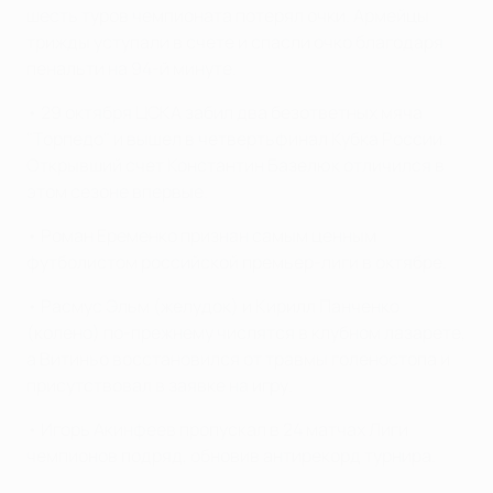
шесть туров чемпионата потерял очки. Армейцы
трижды уступали в счете и спасли очко благодаря
пенальти на 94-й минуте.
• 29 октября ЦСКА забил два безответных мяча
"Торпедо" и вышел в четвертьфинал Кубка России.
Открывший счет Константин Базелюк отличился в
этом сезоне впервые.
• Роман Еременко признан самым ценным
футболистом российской премьер-лиги в октябре.
• Расмус Эльм (желудок) и Кирилл Панченко
(колено) по-прежнему числятся в клубном лазарете,
а Витиньо восстановился от травмы голеностопа и
присутствовал в заявке на игру.
• Игорь Акинфеев пропускал в 24 матчах Лиги
чемпионов подряд, обновив антирекорд турнира.