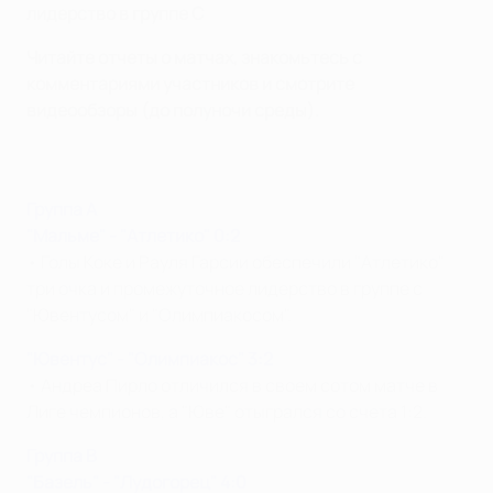
лидерство в группе С
Читайте отчеты о матчах, знакомьтесь с
комментариями участников и смотрите
видеообзоры (до полуночи среды).
Группа A
"Мальме" - "Атлетико" 0:2
• Голы Коке и Рауля Гарсии обеспечили "Атлетико"
три очка и промежуточное лидерство в группе с
"Ювентусом" и "Олимпиакосом".
"Ювентус" - "Олимпиакос" 3:2
• Андреа Пирло отличился в своем сотом матче в
Лиге чемпионов, а "Юве" отыгрался со счета 1:2.
Группа B
"Базель" - "Лудогорец" 4:0