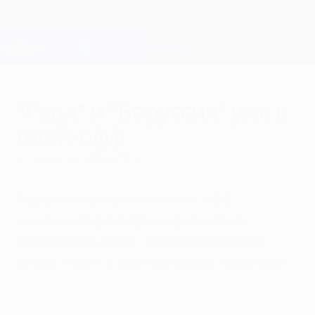
Skip
to
main
Лига чемпионов. Официальное
Скачать
content
Результаты live и Fantasy
Лига чемпионов УЕФА
"Реал" и "Боруссия" уже в
плей-офф
вторник, 4 ноября 2014 г.
Первыми путевками в плей-офф
нынешнего розыгрыша разжились
отпраздновавшие четвертые победы
кряду "Реал" и дортмундская "Боруссия".