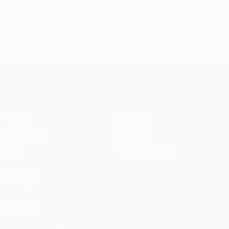
Эмболо решает!
Лига чемпионов УЕФА
Матчи
Команды
UEFA.tv
Новости
Жеребьевки
История
Игры
О турнире
Стат.
Магазин (клубы)
ДРУГИЕ
САЙТЫ
UEFA.com
Фонд УЕФА