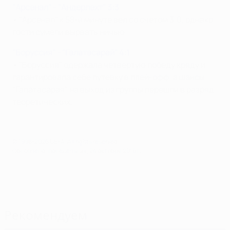
"Арсенал" - "Андерлехт" 3:3
• "Арсенал" к 58-й минуте вел со счетом 3:0, однако
гости сумели вырвать ничью.
"Боруссия" - "Галатасарай" 4:1
• "Боруссия" одержала четвертую победу кряду и
гарантировала себе путевку в плей-офф, а шансы
"Галатасарая" на выход из группы перешли в разряд
теоретических.
© 1998-2026 UEFA. All rights reserved.
Обновлено: понедельник, 24 октября 2016 г.
Рекомендуем