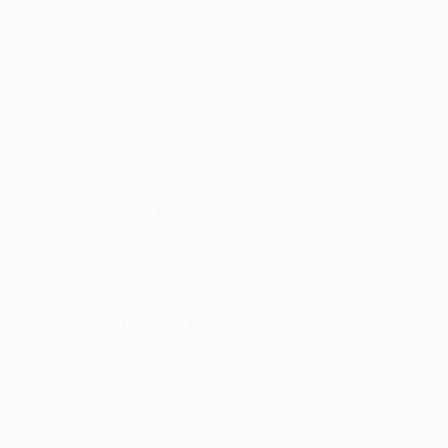
• Ворота "Лудогореца" поразили четыре разных
игрока "Базеля" - в том числе Марек Сухи.
"Реал" - "Ливерпуль" 1:0
• Для победы и досрочного завоевания путевки в
плей-офф мадридцам хватило гола Карима Бензема
в середине первого тайма.
Группа C
"Зенит" - "Байер" 1:2
• Сон Хын Мин забил два мяча в течение шести
минут, гарантировав "Байеру" четырехочковый
гандикап перед ближайшими преследователями.
"Бенфика" - "Монако" 1:0
• Талиска забил за восемь минут до конца, что
позволило "Бенфике" догнать на третьем месте
"Зенит".
Группа D