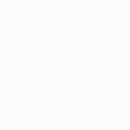
Тур 4 - Вторник
©AFP/Getty Images
•
"Боруссия"обеспечила себе место в плей-офф, а
"Арсенал" не использовал шанса, растранжирив
перевес в три мяча
•
"Реал", одолев "Ливерпуль" с минимальным
счетом, также набрал 12 очков
•
"Атлетико" захватил лидерство в группе А, а
"Ювентус" отпраздновал волевую победу над
"Олимпиакосом"
•
"Байер" победил на поле "Зенита" и упрочил