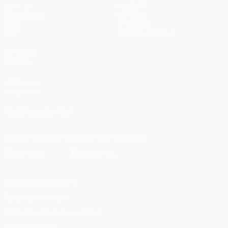
UEFA.tv
Новости
Жеребьевки
История
Игры
О турнире
Стат.
Магазин (клубы)
ДРУГИЕ
САЙТЫ
UEFA.com
Фонд УЕФА
ПОДПИСЫВАЙСЯ
Скачать официальное приложение
Конфиденциальность
Правила и условия
Правила в отношении cookie
Настройки куки