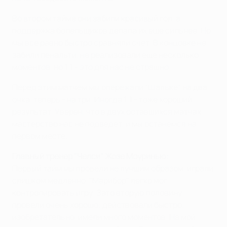
Во втором тайме они забили красивый гол, а
поддержка болельщиков делала их еще сильнее. Но
мы все равно быстро сравняли счет. В концовке не
забили пенальти, не реализовали еще несколько
моментов, но 1:1 - это для нас не страшно.
Перед этим матчем мы опережали "Шальке" на два
очка, теперь - на три. Иногда 1:1 - тоже хороший
результат. Уверен, что в двух оставшихся матчах
мастерство нас не подведет, и мы останемся на
первом месте.
Главный тренер "Челси" Жозе Моуринью:
Первый тайм мы провели не лучшим образом, играли
слишком медленно. "Марибор" легко мог
контролировать игру. Зато вторую половину
провели очень хорошо: действовали быстро,
изобретательно, имели много моментов. На мой