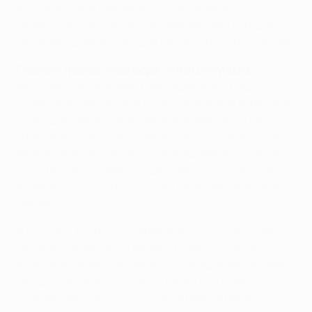
ждет выездной поединок со "Спортингом". Будет
тяжело, но если учесть показанное нами сегодня, то
мы можем добыть хороший результат и в Лиссабоне.
Главный тренер "Марибора" Анте Шимунджа:
Мы стали свидетелями блестящей игры. Наша
команда проявила себя исключительным образом и
снова доказала, что мы заслуживаем места на
групповом этапе Лиги чемпионов. Учитывая то, как
развивался матч, ничья - справедливый результат.
Было бы хорошо забить еще один гол, и у нас были
возможности, но "Челси" тоже не реализовал свои
моменты.
В Лондоне же "Челси" забивал все что только мог, и
мы пропустили шесть мячей. Я знал, что такое
больше не может повториться. Сегодня мы увидели
уже другой "Челси", который снова был в чем-то
сильнее нас. Но в этот раз мы играли отменно и с