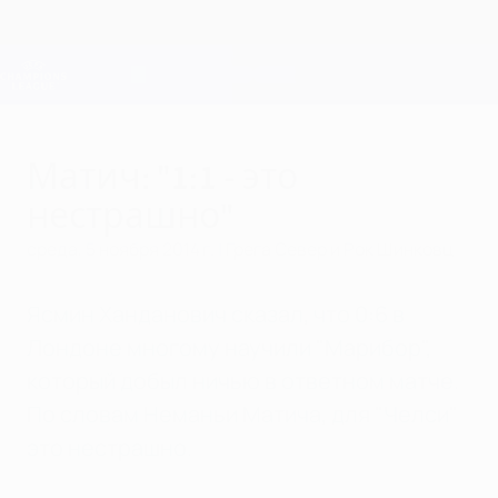
Skip
to
main
Лига чемпионов. Официальное
Скачать
content
Результаты live и Fantasy
Лига чемпионов УЕФА
Матич: "1:1 - это
нестрашно"
среда, 5 ноября 2014 г.
| Грега Север и Рок Шинковц
Ясмин Ханданович сказал, что 0:6 в
Лондоне многому научили "Марибор",
который добыл ничью в ответном матче.
По словам Неманьи Матича, для "Челси"
это нестрашно.