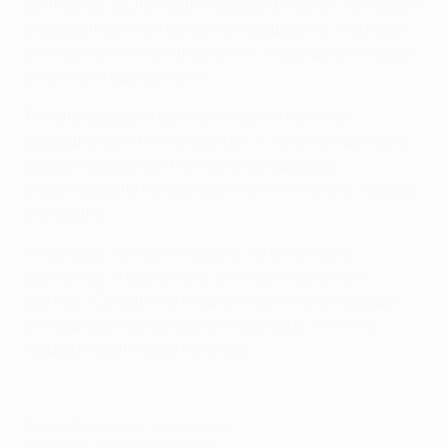
взгляд, мы заслуживали победы. Вместе с тем будет
справедливо и естественно поздравить "Марибор".
Они приложили немало усилий, чтобы добыть здесь
очко. И они сделали это.
Тяжело провести фантастический матч, не
совершив за 90 минут ошибок. К тому же в футболе
бывают сюрпризы. Моя команда здорово
отреагировала на пропущенный мяч и очень хорошо
атаковала.
"Марибору" сегодня повезло, но они упорно
сражались, а кроме того, у них великолепный
вратарь. Сегодня на стадионе была потрясающая
атмосфера, и болельщики "Марибора" отлично
поддерживали свою команду.
© 1998-2026 UEFA. All rights reserved.
Обновлено: пятница, 29 мая 2015 г.