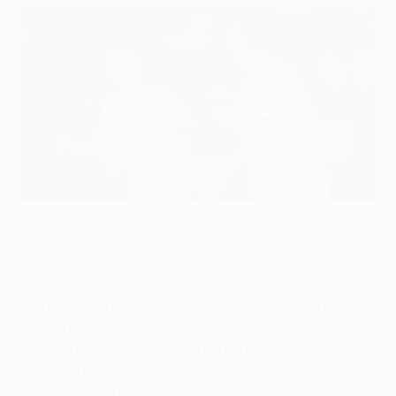
Неманья Матич забил ответный гол "Челси"
©AFP/Getty Images
•
По словам Ясмира Хандановича, уроки,
полученные в Лондоне (0:6), позволили "Марибору"
добыть ничью дома - 1:1
•
Анте Шимунджа заявил, что "Марибор" еще имеет
шансы на выход из группы
•
Автор гола "Челси" Неманья Матич сказал, что эта
ничья не нарушила планов его команды
•
Жозе Моуринью: "Будет справедливо и