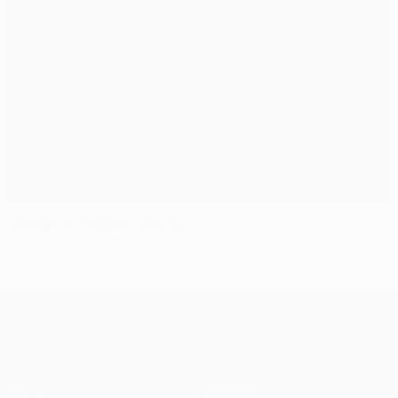
"Бавария" на максимуме
Лига чемпионов УЕФА
Матчи
Команды