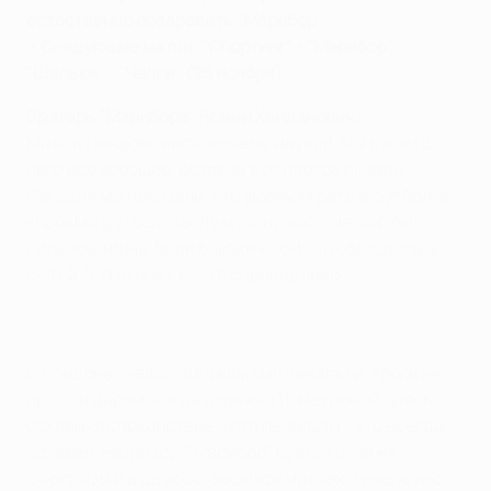
естественно поздравить "Марибор"
•
Следующие матчи: "Спортинг" - "Марибор",
"Шальке" - "Челси" (25 ноября)
Вратарь "Марибора" Ясмин Ханданович:
Матч в Лондоне нас кое-чему научил. Мы взяли от
него все хорошее, оставив все плохое позади.
Сегодня мы показали, что умеем играть в футбол, в
хороший футбол. Заслужили ничью. "Челси" был
сильнее, но мы были близки к тому, чтобы сделать
счет 2:0. В итоге 1:1 - это справедливо.
В Лондоне "Челси" дважды бил пенальти. Уроки не
прошли даром. Когда отражал 11-метровый здесь,
сохранял спокойствие, хотя пенальти - это всегда
лотерея. Надеюсь, "Марибор" будет готов на
сюрпризы и в двух оставшихся матчах. Теперь нас