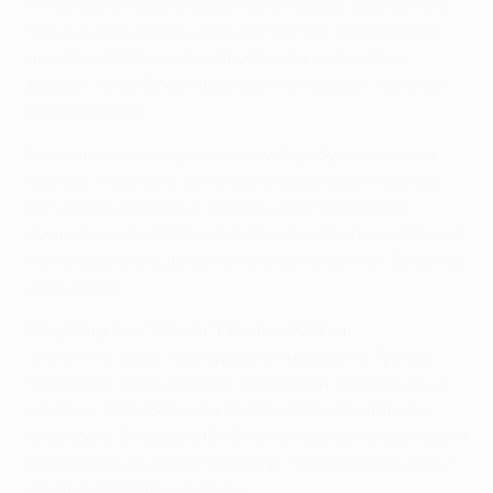
точки зрения реализации тактической задумки, и в
плане индивидуального мастерства. В последние
дни Агим Ибраими был простужен, но вы сами
видели, какой блестящий матч он провел. Как и вся
наша команда.
Мы по-прежнему продолжаем борьбу за выход из
группы. У нас есть три очка, впереди два тяжелых
матча. Все возможно. Болельщики "Марибора" -
лучшие в мире. Сегодня публика снова показала, что
может заряжать дополнительной энергией. Спасибо
им еще раз.
Полузащитник "Челси" Неманья Матич:
Знали, что здесь нам придется непросто. Тренер
показывал разные видео, разбирали те моменты, в
которых "Марибор" может представлять для нас
опасность. В первые 10-15 минут все было под нашим
контролем, но затем "Марибор" тоже вошел в игру и
начал создавать моменты.