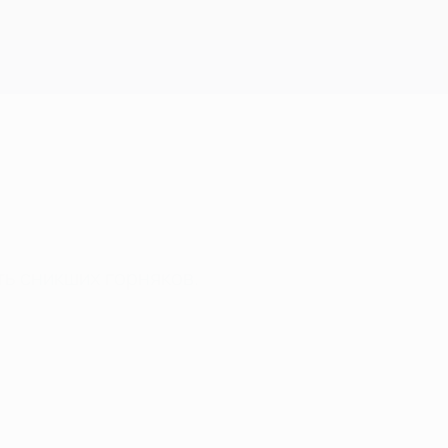
Скачать
ь сникших горняков.