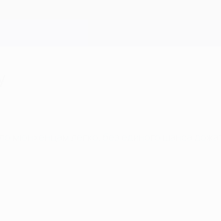
у
ло мюнхенцам легко, без единого шанса дожат