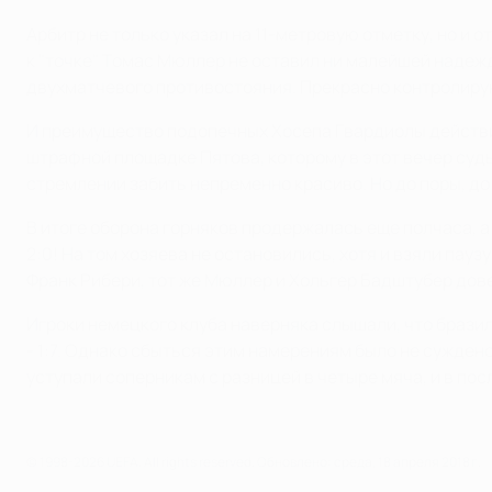
Арбитр не только указал на 11-метровую отметку, но и
к "точке" Томас Мюллер не оставил ни малейшей надежды
двухматчевого противостояния. Прекрасно контролирующ
И преимущество подопечных Хосепа Гвардиолы действит
штрафной площадке Пятова, которому в этот вечер судь
стремлении забить непременно красиво. Но до поры, до 
В итоге оборона горняков продержалась еще полчаса, а
2:0! На том хозяева не остановились, хотя и взяли пау
Франк Рибери, тот же Мюллер и Хольгер Бадштубер дове
Игроки немецкого клуба наверняка слышали, что браз
- 1:7. Однако сбыться этим намерениям было не суждено
уступали соперникам с разницей в четыре мяча, и в посл
© 1998-2026 UEFA. All rights reserved.
Обновлено: среда, 18 апреля 2018 г.