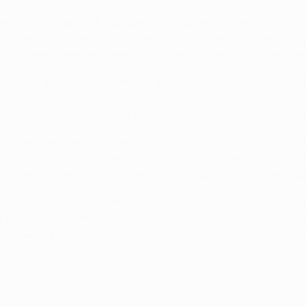
 отправил нарушителя в раздевалку. Задача команды Мирчи
 Андрею Пятову на спасение - 1:0! По правде говоря, в эт
ая мяч "Бавария", поведя в счете и играя в большинстве,
ельно было безраздельным. Временами они закрывали "Шах
ба уготовила редкое испытание. Откуда только не угрожал
времени гостям везло - в том числе после удара головой Р
 затем "Бавария" все-таки добилась своего, предоставив 
зу до перерыва. А во втором тайме осада владений Пятова п
ли счет на табло до 5:0, сведя всю интригу матча к повто
ильцы "Шахтера" вынашивали планы о реванше за разгромн
. В Мюнхене клуб Луческу потерпел самое крупное поражени
едний раз - 19 октября 2010 года лондонскому "Арсеналу" - 