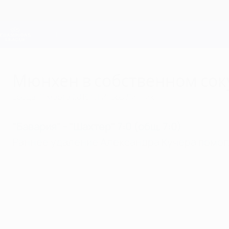
Skip
to
main
Лига чемпионов. Официальное
content
Результаты live и Fantasy
Лига чемпионов УЕФА
Мюнхен в собственном сок
среда, 11 марта 2015 г.
| Игорь Линник
"Бавария" - "Шахтер" 7:0 (общ. 7:0)
Раннее удаление Александра Кучера помог