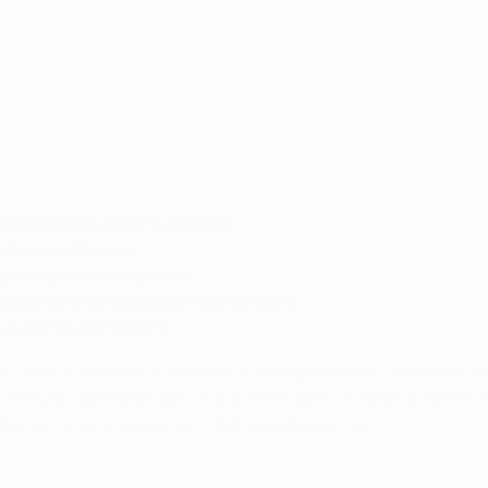
вает Гетце в своей штрафной
красную карточку
ерыва увеличивает счет
вски и Гетце забивают еще по мячу
 начнется в 12:00СЕТ
у" шанс побороться за выход в четвертьфинал, несмотря н
и зевнули проникающую атаку, на острие которой оказался 
чер, но мяч не достал, сбив соперника с ног.