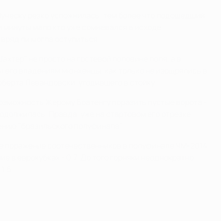
 Луческу резко усложнилась, тем более что подошедший
и минуты мало кто уже сомневался в исходе
 вряд ли могла оступиться.
тер" не просто на гостевой половине поля, а в
и его владениям мюнхенцы, как только не изощрялись в
оберта Левандовски, угодившего в стойку.
возможность Жерому Боатенгу поразить пустые ворота -
родолжилась. Правда, уже на стартовом его отрезке
рению "бразильского полуфинала".
ое поражение соотечественников в полуфинале ЧМ-2014
е в еврокубках - 0:7. До того горняки неоднократно
1:5.