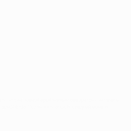
а то, что на родной арене явным фаворитом считалась
Марио Гетце. Остановить его в последний момент