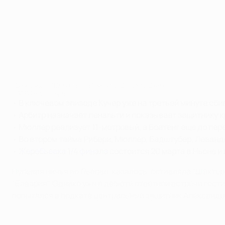
"Бавария" - "Шахтер" 7:0: матч в фотографиях
©AFP/Getty Images
•
В ключевом эпизоде Кучер уже на третьей минуте сби
•
Арбитр назначает пенальти и показывает защитнику 
•
Мюллер реализует 11-метровый, а Боатенг еще до пер
•
Во втором тайма Рибери, Мюллер, Бадштубер, Левандо
•
Жеребьевка 1/4 финала
состоится 20 марта в Ньоне и
Нулевая ничья во Львове, казалось, оставляла "Шахтер
"Бавария". Однако уже в дебюте ответной встречи гост
попытался в подкате центральный защитник Александр Ку