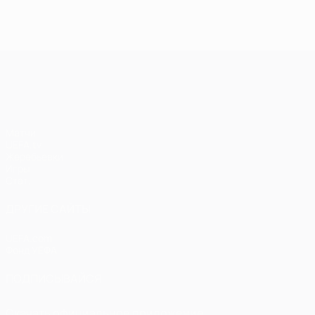
Лига чемпионов УЕФА
Матчи
UEFA.tv
Жеребьевки
Игры
Стат.
ДРУГИЕ САЙТЫ
UEFA.com
Фонд УЕФА
ПОДПИСЫВАЙСЯ
Скачать официальное приложение