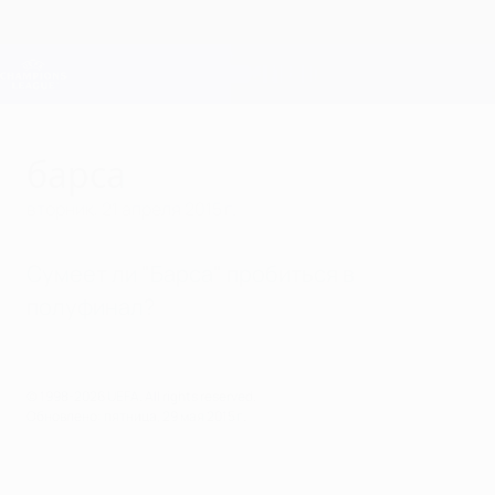
Skip
to
main
Лига чемпионов. Официальное
Скачать
content
Результаты live и Fantasy
Лига чемпионов УЕФА
барса
вторник, 21 апреля 2015 г.
Сумеет ли "Барса" пробиться в
полуфинал?
© 1998-2026 UEFA. All rights reserved.
Обновлено: пятница, 29 мая 2015 г.