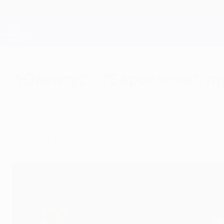
Skip
to
main
Лига чемпионов. Официальное
content
Результаты live и Fantasy
Лига чемпионов УЕФА
"Ювентус" - "Барселона": 
среда, 13 мая 2015 г.
По итогам трех противостояний "Юве" и "Ба
поражение "блауграна" запомнили надолго.