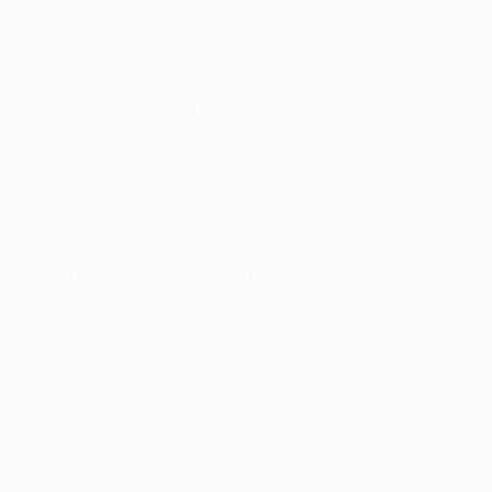
Полузащитник туринцев Луиджи Де Агостини в матче 1991 года
©Getty Images
Пьерлуиджи Казираги открыл счет на "Камп Ноу", но посл
встрече дружина Йохана Кройффа была в шаге от провал
гостей Гильмерме Амор увидел перед собой красную ка
"Когда они забили и Амора удалили с поля, мы не могли
Луиджи Майфреди гордился командой несмотря на пораж
"Ювентус" - "Барселона" 1:1
"Барселона" - "Ювентус" 1:2
1/4 финала Лиги чемпионов УЕФА-2002/03
Гол Хавьера Савиолы в туринском матче оставлял коман
меньшинстве, дружина Марчелло Липпи не опустила рук,
"Это катастрофа", - сокрушался полузащитник "блаугра
обладающая экстра-классом, благодаря которому мы се