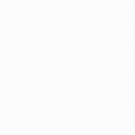
е перерыва Христо Стоичков (56, 60) и Антонио Гойкоэчеа (
а. На 61-й минуте Роберто Баджо сократил отставание по с
рточку.
 сделать даже три подряд точных паса", - вспоминал ассис
ение: "Сегодня мы увидели "Ювентус" будущего". Через не
де Радомира Антича неплохие шансы на успех, но на "Камп
 перевела встречу в овертайм и вырвала победу благодаря
на" Хави Эрнандес, забивший единственный гол команды в Б
годня и победили", - сказал Липпи, впоследствии
проиграв