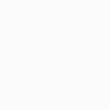
76) перевернули все с ног на голову. В ответной
умме двух встреч до минимума, а минуту спустя хавбек
тент голландца Карлес Рексач. А наставник "бьянконери"
сколько недель он был уволен.
 Ноу" все пошло не по сценарию хозяев. Оставшись в
 голу Марсело Салайеты на 114-й минуте.
арселоне. "Истина в том, что у нас особенная команда,
ший финал "Милану" по пенальти
.