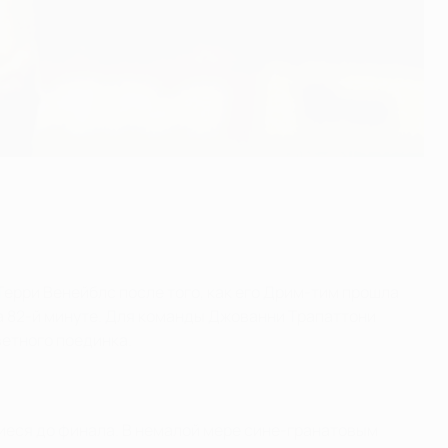
 Терри Венейблс после того, как его Дрим-тим прошла
а 82-й минуте. Для команды Джованни Трапаттони
ветного поединка.
иеся до финала. В немалой мере сине-гранатовым