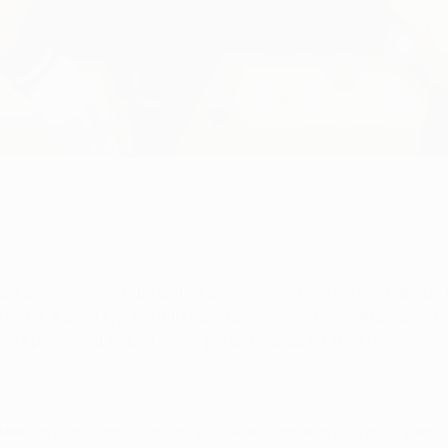
еть "Ювентус"
нам достаться", - радовался английский наставник "Барсы"
че на "Камп Ноу" каталонцам принес гол Хулио Альберто н
ив Арчибальд вывел "блауграна" вперед на 30-й минуте от
умме двух встреч дальше прошли испанцы, в итоге добравш