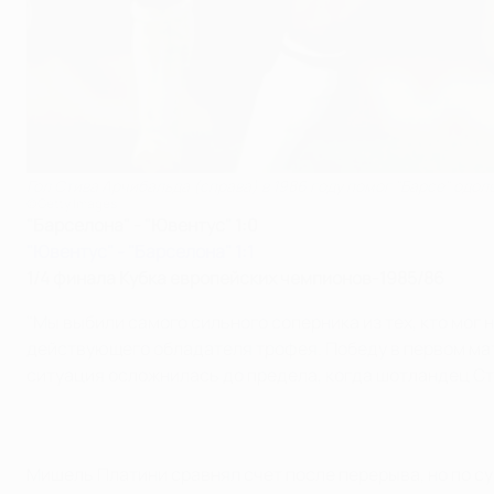
Гол Стива Арчибальда (справа) в 1986 году помог "Барсе" одол
©Getty Images
"Барселона" - "Ювентус" 1:0
"Ювентус" - "Барселона" 1:1
1/4 финала Кубка европейских чемпионов-1985/86
"Мы выбили самого сильного соперника из тех, кто мог 
действующего обладателя трофея. Победу в первом мат
ситуация осложнилась до предела, когда шотландец Ст
Мишель Платини сравнял счет после перерыва, но по с