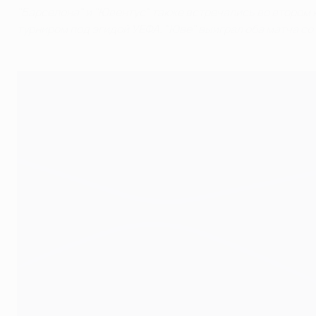
"Барселона" и "Ювентус" также встречались во втором 
турниром под эгидой УЕФА. "Юве" выиграл оба матча со 