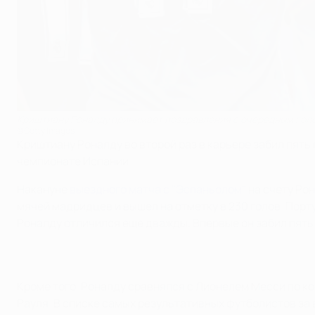
Криштиану Роналду принимает поздравления с очередным гол
©Getty Images
Криштиану Роналду во второй раз в карьере забил пять
чемпионате Испании.
Накануне
выездного матча с "Эспаньолом"
на счету Рон
мячей мадридцев и вышел на отметку в 230 голов. Порту
Роналду отличился еще дважды. Впервые он забил пять го
Кроме того, Роналду сравнялся с Лионелем Месси по коли
Рауля. В списке самых результативных футболистов за 