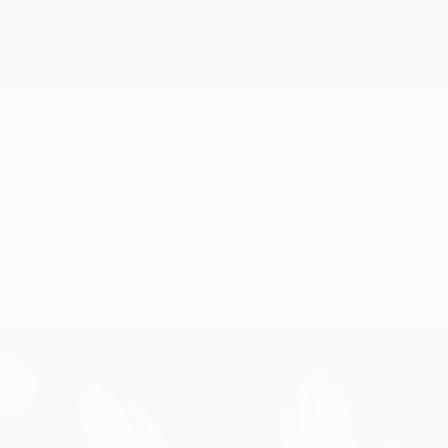
ю подготовку к старту в Лиге чемпионов. Порт