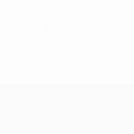
нашей команды, - сказал о тройке нападающих Луис
Энрике. - Мы должны всячески поддерживать их
партнерство. Чем лучше Месси, Неймар и Суарес
понимают друг друга, тем лучше для всех нас".
© 1998-2026 UEFA. All rights reserved.
Обновлено: среда, 25 ноября 2015 г.
Лига чемпионов УЕФА
Матчи
Команды
UEFA.tv
Новости
Жеребьевки
История