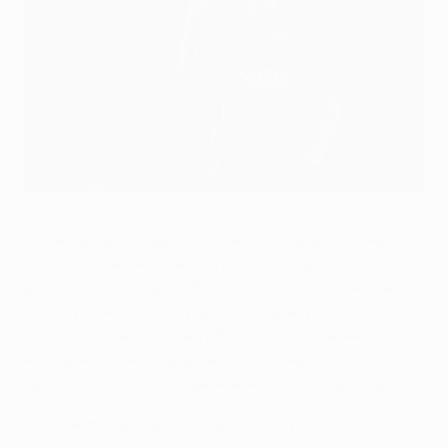
Только что Луис Суарес довел счет до крупного
©AFP/Getty Images
За четыре дня "Барселона" выиграла два важнейших
матча, забив в них десять мячей. Вслед за
разгромом "Реала" (4:0) в "класико" каталонцы в пух
и прах разнесли "Рому" в пятом туре группового
этапа Лиги чемпионов УЕФА - 6:1. Естественно,
наставник сине-гранатовых Луис Энрике поспешил
заявить, что сейчас еще не время витать в облаках.
По словам Энрике, прошла только треть сезона.
Своими высказываниями он напомнил предыдущего