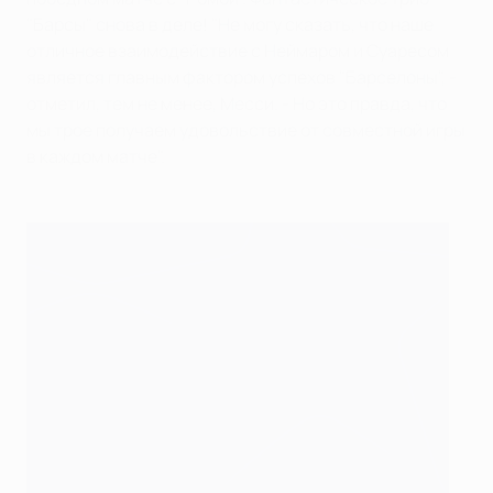
"Барсы" снова в деле! "Не могу сказать, что наше
отличное взаимодействие с Неймаром и Суаресом
является главным фактором успехов "Барселоны", -
отметил, тем не менее, Месси. - Но это правда, что
мы трое получаем удовольствие от совместной игры
в каждом матче".