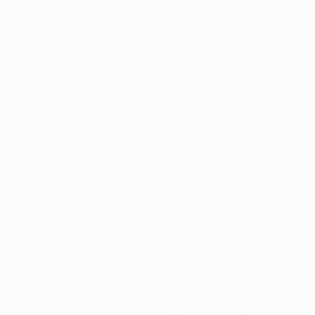
затмили удивительную результативность Суареса,
обошедшего Диего Марадону и Ромарио. Марадона
забил за "Барсу" 38 голов, Ромарио - на мяч больше,
а в активе Суареса уже 42 точных удара в 63 матчах.
Здесь надо отметить, что он не является штатным
пенальтистом каталонцев и регулярно раздает
партнерам голевые передачи.
Перед игрой бывший наставник "Ромы" и сборной
России Фабио Капелло отметил, что травма Лионеля
Месси в конце сентября пришлась "Барселоне" как
нельзя кстати. По словам итальянского
специалиста, блестящая игра Суареса и Неймара в
последние недели обусловлена тем, что оба
осознали, как важны для команды в отсутствие
Месси.
Возвращение Месси в Лигу чемпионов получилось
феерическим - дубль и результативный пас в
победном матче с "Ромой". Фантастическое трио