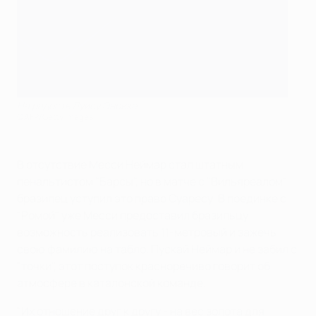
На радость Луису Энрике
©AFP/Getty Images
В отсутствие Месси Неймар стал штатным
пенальтистом "Барсы", но в матче с "Вильяреалом"
бразилец уступил это право Суаресу. В поединке с
"Ромой" уже Месси предоставил бразильцу
возможность реализовать 11-метровый и зажечь
свою фамилию на табло. Пускай Неймар и не забил с
"точки", этот поступок красноречиво говорит об
атмосфере в каталонской команде.
"Их отношение друг к другу - на вес золота для