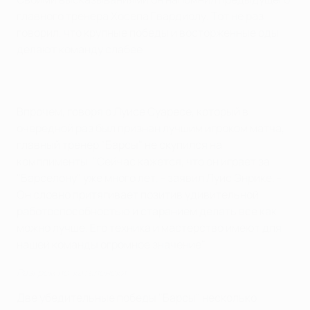
главного тренера Хосепа Гвардиолу. Тот не раз
говорил, что крупные победы и восторженные оды
делают команду слабее.
Впрочем, говоря о Луисе Суаресе, который в
очередной раз был признан лучшим игроком матча,
главный тренер "Барсы" не скупился на
комплименты. "Сейчас кажется, что он играет за
"Барселону" уже много лет, - заявил Луис Энрике. -
Он словно притягивает позитив удивительной
работоспособностью и старанием делать все как
можно лучше. Его техника и мастерство имеют для
нашей команды огромное значение".
Разгром по-каталонски
Две убедительные победы "Барсы" несколько