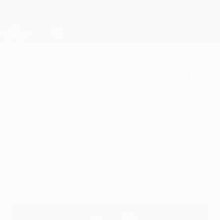
Skip
to
main
Лига чемпионов. Официальное
Скачать
content
Результаты live и Fantasy
Лига чемпионов УЕФА
Кто остановит Суареса?
среда, 25 ноября 2015 г.
| Грэм Хантер
По словам тренера "Барсы" Луиса
Энрике, Луис Суарес словно притягивает
позитив. Репортер UEFA.com Грэм Хантер
анализирует последние успехи сине-
гранатовых.