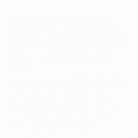
Стартовый отрезок встречи оказался лишен
зрелищных эпизодов. Команды редко доходили до
чужой штрафной, мяч преимущественно держался в
центре поля. Первый относительно опасный момент
возник лишь в середине тайма. Алан Дзагоев
выстрелил со средней дистанции, но не попал в
ближний угол.
Гости ответили опасной фланговой атакой. Марсель
Шефер прострелил слева - Бас Дост самую малость
не успел, чтобы замкнуть передачу. Полминуты
спустя Ахмед Муса здорово пробил с разворота -
мяч попал в сетку ворот с внешней стороны. Чуть
позже Максу Крузе позволили нанести удар с десяти
метров - Игорь Акинфеев не сплоховал.
Лишь одно попадание в створ на оба клуба - так