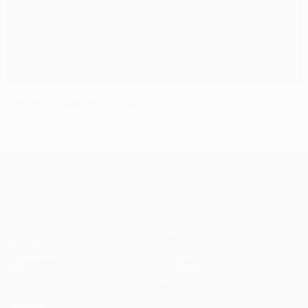
"Орлам" подрезали крылья
Лига чемпионов УЕФА
Матчи
Команды
UEFA.tv
Новости
Жеребьевки
История
Игры
О турнире
Стат.
Магазин (клубы)
ДРУГИЕ