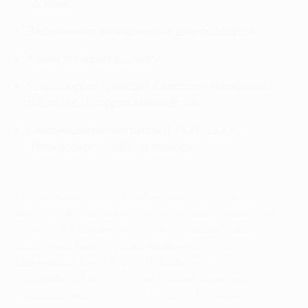
"основе"
Васин меняет Игнашевича в центре обороны
Тошич попадает в штангу
Удар Шюррле приводит к автоголу Акинфеева,
после чего Шюррле забивает сам
Следующие матчи группы В: ПСВ - ЦСКА,
"Вольфсбург" - "МЮ" (8 декабря)
Нападающий Сейду Думбия, чье участие в матче
было под вопросом, все же успел восстановиться и
появился в основном составе. Позицию левого
защитника вместо травмированного Георгия
Щенникова занял Кирилл Набабкин. Роль
плеймейкера в отсутствие Романа Еременко
предсказуемо досталась Георгию Миланову.