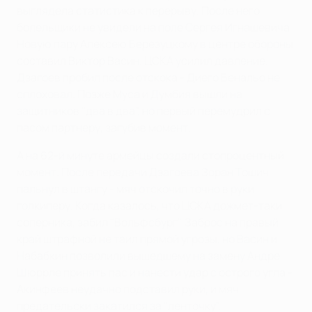
выглядела статистика к перерыву. После него
болельщики не увидели на поле Сергея Игнашевича.
Новую пару Алексею Березуцкому в центре обороны
составил Виктор Васин. ЦСКА усилил давление.
Дзагоев пробил после отскока - Диего Бенальо не
сплоховал. Позже Муса и Думбия вышли на
защитников "два в два", но первый перемудрил с
пасом партнеру, загубив момент.
А на 62-й минуте армейцы создали стопроцентный
момент. После передачи Дзагоева Зоран Тошич
пальнул в штангу - мяч отскочил точно в руки
голкиперу. Когда казалось, что ЦСКА дожмет-таки
соперника, забил "Вольфсбург". Заброс на правый
край штрафной не таил прямой угрозы, но Васин и
Набабкин позволили вышедшему на замену Андре
Шюррле принять пас и нанести удар с острого угла -
Акинфеев неудачно подставил руки, и мяч
предательски закатился за "ленточку".