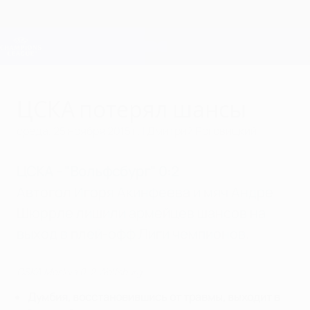
Skip
to
main
Лига чемпионов. Официальное
Скачать
content
Результаты live и Fantasy
Лига чемпионов УЕФА
ЦСКА потерял шансы
среда, 25 ноября 2015 г.
| Дмитрий Роговицкий
ЦСКА - "Вольфсбург" 0:2
Автогол Игоря Акинфеева и мяч Андре
Шюррле лишили армейцев шансов на
выход в плей-офф Лиги чемпионов.
CSKA Moskva 0-2 Wolfsburg
Думбия, восстановившись от травмы, выходит в