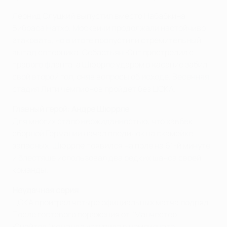
Леонид Слуцкий выпустил вместо Набабкина
Бибраса Натхо. Москвичи продолжали настойчиво
атаковать, но в итоге пропустили стремительный
выпад соперника. Себастьян Юнг прострелил с
правого фланга, а Шюррле ударом в касание забил
свой второй гол, сняв вопросы об исходе. Весенняя
стадия Лиги чемпионов пройдет без ЦСКА.
Главный герой: Андре Шюррле
Для многих стало неожиданностью, что хавбек
сборной Германии начал поединок на скамейке
запасных. Шюррле появился на поле на 61-й минуте
и блестяще использовал два редких шанса своей
команды.
Неудачная серия
ЦСКА проиграл четыре официальных матча подряд.
После гостевого поражения от "Манчестер
Юнайтед" команда уступила в чемпионате