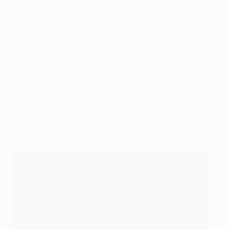
"Краснодару" (1:2) и "Крыльям Советов" (0:2), а
теперь не набрала очков в противостоянии с
"волками".
Шансы только на Лигу Европы
Ничья в матче с "Вольфсбургом" оставляла ЦСКА
шансы на выход в плей-офф Лиги чемпионов.
Поражение поставило крест на этих надеждах. В
случае сегодняшней победы ПСВ над "МЮ" красно-
синие не попадают и в Лигу Европы.