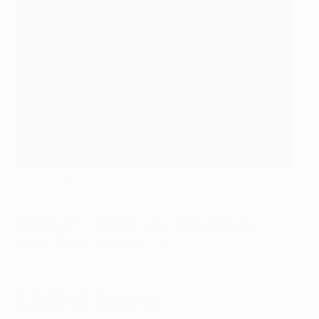
©Getty Images
[PHOTO src=
"2310355"
size="largeLandscape"
align="Center" caption=" " ]
© 1998-2026 UEFA. All rights reserved.
Обновлено: среда, 25 ноября 2015 г.