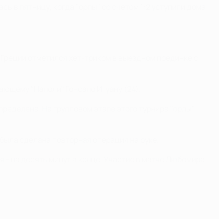
ась в пятницу, когда "орлы" со счетом 1:2 уступили дома
 Греции отметился хет-триком в выездном поединке с
дающему "Наполи" Гонсало Игуану (24).
определена. На групповом этапе этого турнира "орлы"
 была сделана повторная операция на руке.
я - на десять минут в конце. Участие в матче Любомира