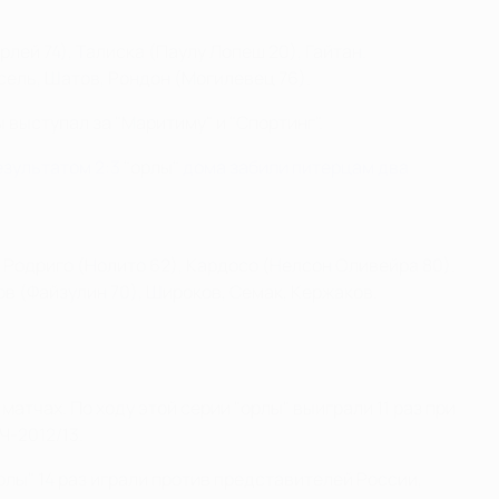
лей 74), Талиска (Паулу Лопеш 20), Гайтан.
сель, Шатов, Рондон (Могилевец 76).
 выступал за "Маритиму" и "Спортинг".
езультатом 2:3
"орлы"
дома забили питерцам два
, Родриго (Нолито 62), Кардосо (Нелсон Оливейра 80).
в (Файзулин 70), Широков, Семак, Кержаков.
матчах. По ходу этой серии "орлы" выиграли 11 раз при
Ч-2012/13.
лы" 14 раз играли против представителей России,