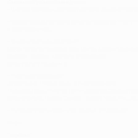
Связи между командами и прочее
• Виллаш-Боаш семь раз противостоял "Бенфике", будуч
• С 2008 по 2012 год Халк в качестве форварда "Порту"
и трех поражениях.
• Бывшие партнеры по клубам:
Мехди Карсела-Гонсалес, Олег Шатов и Михаил Кержако
Карсела-Гонсалес и Витсель ("Стандард")
Элизеу и Нету ("Варзим")
• Партнеры по сборным:
Жулио Сезар, Луизао, Жонас и Халк (Бразилия)
Лисандро Лопес, Николас Гайтан, Эдуардо Сальвио и Э
Элизеу, Силвиу, Нелсон Семеду, Гонсалу Гедеш, Пицци,
• Нету выступал на родине за "Варзим" и "Насьонал".
Факты
"Бенфика"