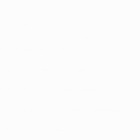
ржала три победы при одной ничьей. В шестом туре
себе участие в плей-офф.
одолели "Астану" (2:0) и "Галатасарай" (2:1).
 один раз выходила из группы.
не смог стать шестым клубом, который прошел весь
йся вторым "Гент" на пять очков. Команда Андре
Порту" (1:0) на его поле
благодаря голу Александра
 выиграли с результатом 4:1.