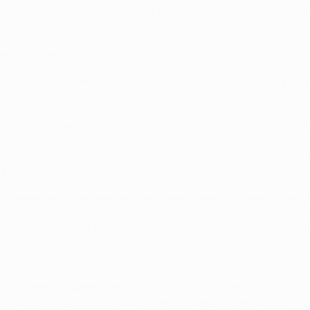
цы выиграли 12 из 14 матчей. Их серия из 11 побед прервал
е гола за матч или больше.
троглу забил восемь мячей. 5 февраля нападающий сборной
гола. В споре за "Золотую бутсу" он уступает только напа
рает с "Брагой", однако дата проведения встречи пока не 
а.
чил очередное повреждение на тренировке, и 8 февраля ему
и правое колено, в пятницу вышел на поле впервые с 23 ма
м.
Лука Йович ("Црвена Звезда"), Эдуардо Сальвио
ермо", аренда), Виктор Андраде ("Гимараэш", аренда)