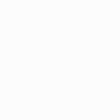
анды играли в следующих составах:
у, Самарис (Андре Алмейда 74), Перес, Сальвио, Лима (Дер
ртс, Кришито, Хави Гарсия, Халк (Аршавин 85), Данни, Вит
ом
. Единственный мяч забил Данни, который на заре карьеры
общим счетом 4:3. После
поражения в Санкт-Петербурге с р
дующих составах:
сон, Хави Гарсия, Бруно Сезар, Витсель, Гайтан (Матич 72)
Ломбартс, Кришито, Денисов, Быстров (Лазович 46), Зыряно
 это было ее первое домашнее еврокубковое поражение в 14 
иссабонцы потерпели от "Барселоны" на групповом этапе Л
нфика" одержала четыре победы при двух ничьих. Всего "ор