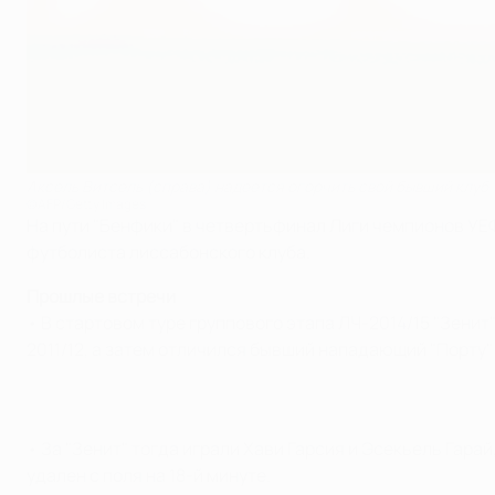
Аксель Витсель (справа) надеется огорчить свой бывший клуб
©AFP/Getty Images
На пути "Бенфики" в четвертьфинал Лиги чемпионов УЕФ
футболиста лиссабонского клуба.
Прошлые встречи
• В стартовом туре группового этапа ЛЧ-2014/15 "Зенит
2011/12, а затем отличился бывший нападающий "Порту"
• За "Зенит" тогда играли Хави Гарсия и Эсекьель Гарай
удален с поля на 18-й минуте.