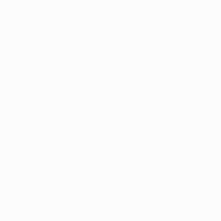
 На сборе в Португалии команда Виллаш-Боаша приняла
 (1:1, по пенальти - 4:3).