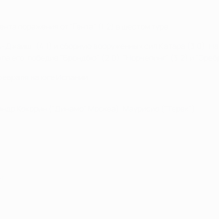
та поражения от "Гента" (1:2) в шестом туре.
Аль-Джаиш" (4:1) и сборную вооруженных сил Катара (3:0).
 его, победив "Брондбю" (2:0), "Норчепинг" (3:2) и "Эребру"
 февраля на юге Испании.
ндр Кокорин ("Динамо" Москва), Маурисио ("Терек")
 г.