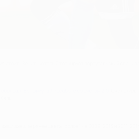
А стоит "Зенит", который тренирует португальский специал
"
обыграл "Бенфику" в Лиссабоне со счетом 2:0
. Счет откры
 Халк.
, защищавшие ранее цвета "орлов", - в 2009-2013 и 2011-20