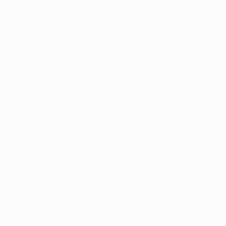
и тренером "Порту" и "Академики". Он добился четырех поб
 провел против "Бенфики" 12 матчей. Он забил пять мячей, 
в ("Анжи")
секьель Гарай (Аргентина)
 Андре Алмейда, Луиш Нету и Данни (Португалия)