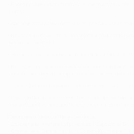
• После поражения от "Атлетико" в шестом туре лиссабон
"Порту".
• За время этой серии "орлы" шесть раз забивали четыр
• В последних семи матчах на всех фронтах Костас Ми
"Белененсешем" - 5:0.
• Жонас в текущем чемпионате Португалии забил уже 23 
• В полуфинале Кубка португальской лиги "Бенфика" сыг
заняли первое место в квартете B, выиграв все три матч
• Луизао (выбыл 21 ноября с перелом левой руки) полу
• Эдуардо Сальвио, которому 9 сентября прооперировал
Фейсы (бедро) и Лисандро Лопеса (бедро) под вопросо
Изменения в заявке на Лигу чемпионов
• Дозаявлены: Алехандро Гримальдо ("Барселона-Б"), 
• Отзаявлены: Биляль Улд-Ших, Брайан Кристанте ("Пал