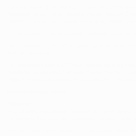
• В той встрече 16 сентября 2014 года в Лиссабоне ком
"Бенфика":
Артур, Макси Перейра, Луизао, Жардел, Элизе
"Зенит":
Лодыгин, Смольников (Анюков 46), Гарай, Ломба
• Ответный матч
"Зенит" выиграл с минимальным счет
• В 1/8 финала ЛЧ-2011/12 "Бенфика" одолела "Зенит" с 
безответных мяча
.
• В Лиссабоне 6 марта 2012 года команды играли в сле
"Бенфика":
Артур, Макси Перейра, Луизао, Жардел, Эмер
"Зенит":
Малафеев, Анюков (Бруну Алвеш 53), Губочан, 
История противостояния
"Бенфика"
• Когда в прошлом сезоне "Бенфика" уступила "Зениту",
двух ничьих. Предыдущее поражение в родных стенах л
• В семи домашних встречах с российскими клубами "Бе