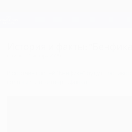
Skip
to
main
Лига чемпионов. Официальное
content
Результаты live и Fantasy
Лига чемпионов УЕФА
История и факты: "Бенфика"
вторник, 12 января 2016 г.
В составе гостей "Бенфике" будут противос
года выйти в четвертьфинал.