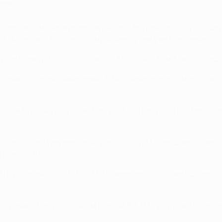
ениях.
провела дома четыре еврокубковых встречи, в которых оде
а "Атлетико" (1:2)
, но к тому моменту они уже обеспечили 
ппе С, на три балла отстав от "Атлетико". Дома лиссабонцы 
 семи последних кампаниях в Лиге чемпионов команда лишь
сии в гостях уступили "Генту" - 1:2
. В результате "Зенит" 
финал. Они уверенно выиграли группу Н, опередив оставши
"Лион" (
2:0
).
На групповом этапе ЛЧ-2013/14 сине-бело-голубые
одолели "
згромил "Пасуш" с общим счетом 8:3. В Португалии питерцы