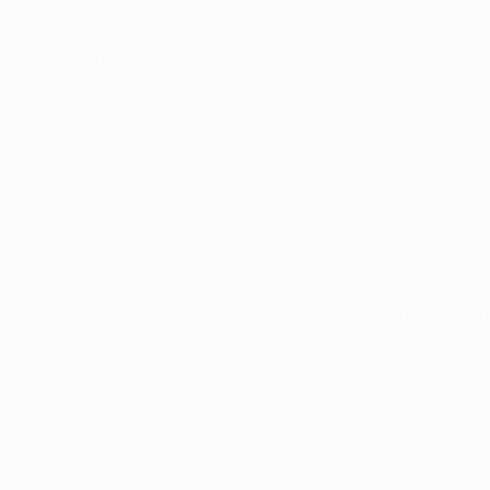
добившись пяти побед при четырех ничьих и пяти пораж
• После поражения от "Зенита" в Лиссабоне "Бенфика" 
группового этапа текущего турнира
"орлы" уступили дом
• "Бенфика" с десятью очками заняла второе место в гру
• "Бенфика" прервала неудачную полосу результатов: в
"Зенит"
• В заключительном туре группового этапа
чемпионы Рос
групповой этап без очковых потерь.
• Питерцы мечтают впервые в истории выйти в четверть
Виллаш-Боаша на выезде обыграла "Валенсию" (
3:2
) и 
• "Зенит" выиграл три последних матча в Португалии. 
Кержакова.
• В раунде плей-офф Лиги чемпионов-2013/14 "Зенит" ра