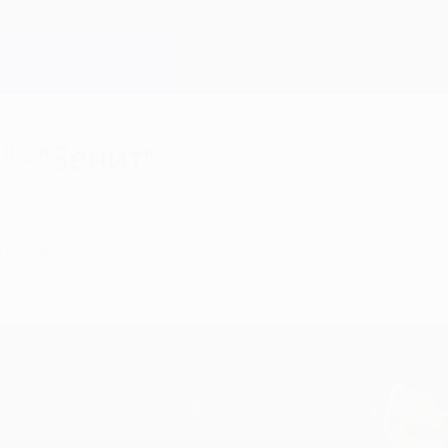
 - "Зенит"
тоять три ее бывших игрока и португальский т