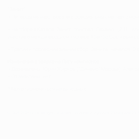
"Зенит"
• Питерцы не участвовали в официальных матчах с момен
• На сборе в Катаре "Зенит" обыграл "Лехвию" (2:1), "
участие в международном турнире Atlantic Cup и выиграла
• Третий и последний зимний сбор "Зенита" начался 10
Изменения в заявке на Лигу чемпионов
• Дозаявлены: Юрий Жирков ("Динамо" Москва), Алекса
• Отзаявлены: нет
* Может измениться на выходных
© 1998-2026 UEFA. All rights reserved.
Обновлено: суббота, 20 февраля 2016