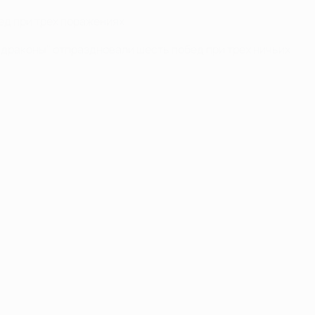
ед при трех поражениях.
а "драконы" отпраздновали шесть побед при трех ничьих