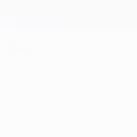
Skip
to
main
Лига чемпионов. Официальное
Скачать
content
Результаты live и Fantasy
Лига чемпионов УЕФА
реал
среда, 6 апреля 2016 г.
Сумеет ли "Реал" переломить ход
поединка?
© 1998-2026 UEFA. All rights reserved.
Обновлено: среда, 6 апреля 2016 г.