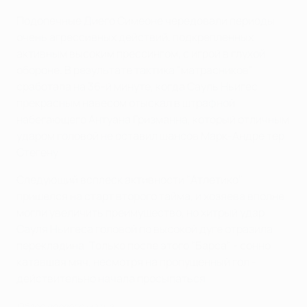
Подопечные Диего Симеоне чередовали периоды
очень агрессивных действий, подкрепленных
активным высоким прессингом, с игрой в глухой
обороне. В результате тактика "матрасников"
сработала на 36-й минуте, когда Сауль Ньигес
прекрасным навесом отыскал в штрафной
набегающего Антуана Гризманна, который отличным
ударом головой не оставил шансов Марк-Андре тер
Стегену.
Следующий всплеск активности "Атлетико"
пришелся на старт второго тайма, и хозяева вполне
могли увеличить преимущество, но хитрый удар
Сауля Ньигеса головой по высокой дуге отразила
перекладина. Только после этого "Барса" - сонно
катавшая мяч, несмотря на пропущенный гол -
действительно начала просыпаться.
Обзор первого матча