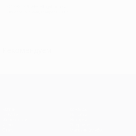
© 1998-2026 UEFA. All rights reserved.
Обновлено: среда, 13 апреля 2016 г.
Рекомендуем
Лига чемпионов УЕФА
Матчи
Команды
UEFA.tv
Новости
Жеребьевки
История
Игры
О турнире
Стат.
Магазин (клубы)