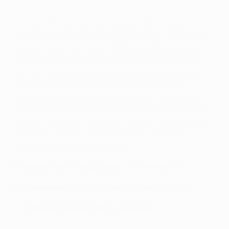
Опасения болельщиков команды Луиса Энрике
подтвердились в самом начале матча - "Атлетико"
сразу же взвинтил темп и организовал несколько
неплохих моментов. Минут десять понадобилось
гостям, чтобы привычно взять мяч под контроль и
начать методично наносить уколы сопернику.
Впрочем, создавалось впечатление, что хозяева
этому не слишком-то сопротивляются. Показалось,
что они, напротив, поощряют "Барсу" идти вперед
большими силами, заманивая действующего
обладателя трофея в ловушку.
Первый матч: "Барселона" - "Атлетико" 2:1
Оправдались ли прогнозы Пуйоля и Гуллита?
Главные сенсации Лиги чемпионов