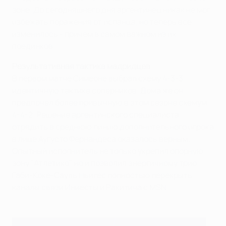
зоне. До сегодняшнего дня аргентинец никак не мог
избежать поражения от испанца, но теперь все
изменилось - причем в самом важном из их
поединков.
Результативная тактика мадридцев
В первом матче Симеоне выбрал схему 4-3-3,
идентичную тактике соперников. Дома же он
предпочел более привычную в этом сезоне схемум
4-4-2. Решение аргентинского специалиста
отрядить в среднюю линию дополнительного игрока
в лице Аугусто Фернандеса оказалось верным.
Опытный исполнитель не только укрепил опорную
зону "Атлетико", но и позволил энергичному трио
Габи-Коке-Сауль Ньигес полностью перекрыть
каналы связи Иниесты и Ракитича с MSN.