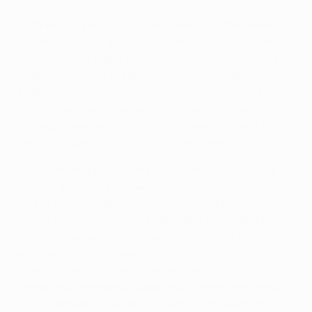
Каталонцы прибавили в движении, быстрее меняли
акценты атак, острее стало действовать все трио
MSN. В итоге у ворот Яна Облака резко повысился
градус. Но удары Жорди Альбы, Луиса Суареса,
Андреса Иниесты успеха гостям не принесли. Все-
таки дисциплинированная и хорошо обученная
команда Симеоне, возможно, как никто в Европе,
умеет выдерживать подобное давление.
При этом мадридцы дождались своего момента в
контратаке. Филипе Луис прекрасно выбежал из
обороны, протащил мяч до самой штрафной
соперников, но его пас на партнера рукой прервал
Иниеста. Гризманн четко исполнил удар с 11-
метровой точки и закрепил победу "Атлетико". У
"Барселоны" был шанс спастись, но Месси не забил
очень перспективный штрафной, и в итоге команда
Луиса Энрике сложила полномочия обладателя