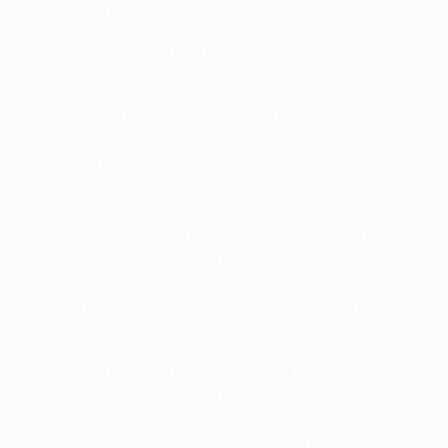
трофея Лиги чемпионов.
Анализ Джо Уокера со стадиона "Висенте
Кальдерон"
Ключевой игрок: Антуан Гризманн
Французский нападающий проводит великолепный
сезон - не раз и не два он буквально вытаскивал
матчи "Атлетико". Сегодняшний не стал
исключением, хотя не только его два гола оказались
решающими, но и уверенная игра мадридцев в
обороне. В первом тайме Гризманн отличился
прекрасным ударом головой, а в концовке собрал
нервы в кулак и поразил ворота тер Стегена с 11-
метровой отметки.
Симеоне снимает "проклятие Энрике"
Диего Симеоне и Луис Энрике в игровые дни
отличались неуступчивостью и эмоциональностью
- подобным образом они ведут себя и в технической