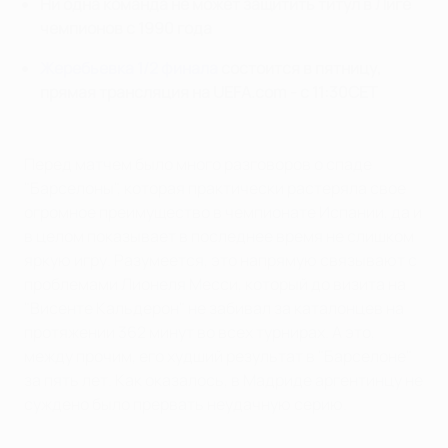
Ни одна команда не может защитить титул в Лиге
чемпионов с 1990 года
Жеребьевка 1/2 финала
состоится в пятницу,
прямая трансляция на UEFA.com - с 11:30СЕТ
Перед матчем было много разговоров о спаде
"Барселоны", которая практически растеряла свое
огромное преимущество в чемпионате Испании, да и
в целом показывает в последнее время не слишком
яркую игру. Разумеется, это напрямую связывают с
проблемами Лионеля Месси, который до визита на
"Висенте Кальдерон" не забивал за каталонцев на
протяжении 362 минут во всех турнирах. А это,
между прочим, его худший результат в "Барселоне"
за пять лет. Как оказалось, в Мадриде аргентинцу не
суждено было прервать неудачную серию.