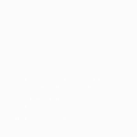
Атлетико - Барселона 2:0
©Getty Images
"Атлетико" выбивает "Барселону" из турнира
второй раз за последние три года
На 36-й минуте Гризманн головой поражает
ворота "Барселоны"
В концовке Иниеста играет рукой в штрафной, и
Гризманн реализует пенальти