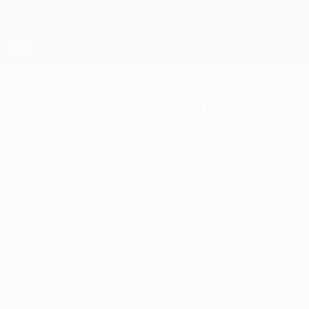
Skip
to
main
Лига чемпионов. Официальное
Скачать
content
Результаты live и Fantasy
Лига чемпионов УЕФА
Гризманн шлет MSN
привет
среда, 13 апреля 2016 г.
"Атлетико" - "Барселона" 2:0 (общ. 3:2)
Дубль Антуана Гризманна приносит
мадридцам убедительную победу и
путевку в полуфинал.