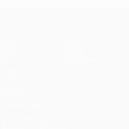
Лига чемпионов УЕФА
Матчи
Команды
UEFA.tv
Новости
Жеребьевки
История
Игры
О турнире
Стат.
Магазин (клубы)
ДРУГИЕ
САЙТЫ
UEFA.com
Фонд УЕФА
ПОДПИСЫВАЙСЯ
Скачать официальное приложение