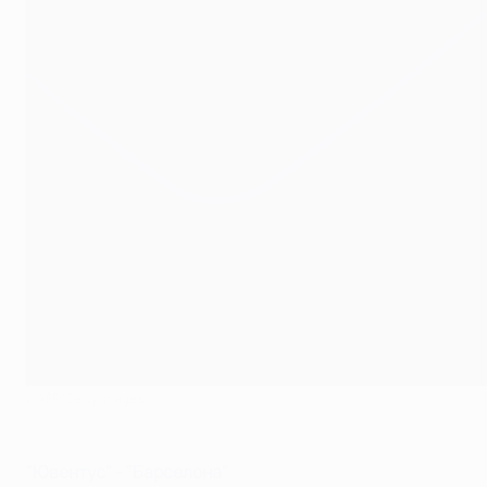
©AFP/Getty Images
"Ювентус" - "Барселона"