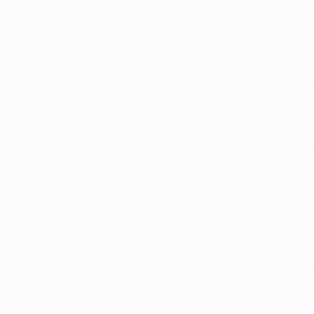
"Ювентус"
: Хуан Куадрадо
"Барселона"
: Неймар, Жерар Пике, Иван Ракитич
"Боруссия" Дортмунд - "Монако"
"Боруссия"
: Рафаэл Геррейру, Марсель Шмельцер
"Монако"
: Фабиньо, Жемерсон, Валер Жермен, Джибрил
"Атлетико" - "Лестер"
"Атлетико"
: Хосе Мария Хименес
"Лестер"
: Джейми Варди, Уилфред Ндиди, Ислам Слима
"Бавария" - "Реал"
"Бавария"
: Жером Боатенг
"Реал"
: Лука Модрич, Серхио Рамос
Этот список носит информативный характер и не имеет
Подробное описание дисциплинарных правил доступно в
завершении 1/4 финала.