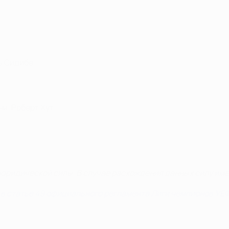
ь Сидибе
ни, Роберт Хут
 юридической силы. В случае расхождения данных силу име
 статье 49 официального регламента Лиги чемпионов УЕФА