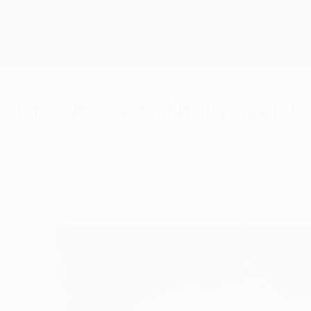
Skip
to
main
Лига чемпионов. Официальное
content
Результаты live и Fantasy
Лига чемпионов УЕФА
Кто дисквалифицирован? К
четверг, 6 апреля 2017 г.
Кто пропустит стартовые матчи 1/4 финала?
плей-офф Лиги чемпионов УЕФА.