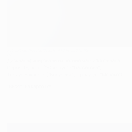
Кто дисквалифицирован? Кто на карточке?
©Getty Images
Дисквалифицированы на первые матчи 1/4 финала:
Серхио Бускетс ("Ювентус" -
"Барселона"
)
Тьемуэ Бакайоко ("Боруссия" Дортмунд -
"Монако"
)
"Висят" на карточке: