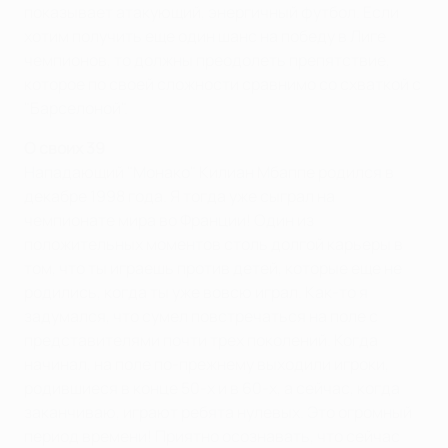
показывает атакующий, энергичный футбол. Если
хотим получить еще один шанс на победу в Лиге
чемпионов, то должны преодолеть препятствие,
которое по своей сложности сравнимо со схваткой с
"Барселоной".
О своих 39
Нападающий "Монако" Килиан Мбаппе родился в
декабре 1998 года. Я тогда уже сыграл на
чемпионате мира во Франции! Один из
положительных моментов столь долгой карьеры в
том, что ты играешь против детей, которые еще не
родились, когда ты уже вовсю играл. Как-то я
задумался, что сумел повстречаться на поле с
представителями почти трех поколений. Когда
начинал, на поле по-прежнему выходили игроки,
родившиеся в конце 50-х и в 60-х, а сейчас, когда
заканчиваю, играют ребята нулевых. Это огромный
период времени! Приятно осознавать, что сейчас