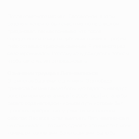
После ответного матча с "Барселоной" в этом
сезоне я, конечно, был счастлив, но не слишком
праздновал, так как понимаю, что после
определенной точки ты либо выигрываешь трофей,
либо остаешься разочарованным. Я уже много раз
разочаровывался. Поэтому хочу дождаться победы,
чтобы как следует отпраздновать.
О значении триумфа в Лиге чемпионов
Это многое бы значило для меня. Эта победа
принесла бы мне самую большую радость наряду с
золотом чемпионата мира [в 2006 году] и стала бы
своего рода наградой - концом пути, который был
проложен храбростью, упрямством и тяжелой
работой. Я всегда хотел выиграть Лигу чемпионов и
не сомневался, что смогу сделать это вместе с моей
командой, коллегами, болельщиками. Было бы