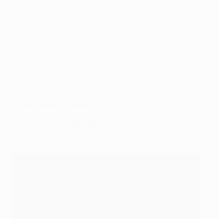
играю с будущими Месси, Роналду и Неймарами...
Лет через 10, когда буду уже отдыхать какое-то
время, они утвердятся в статусе настоящих
суперзвезд, а я буду вспоминать, как играл с ними на
заре их карьеры.
Насколько хорош Буффон?
Тысяча матчей Буффона