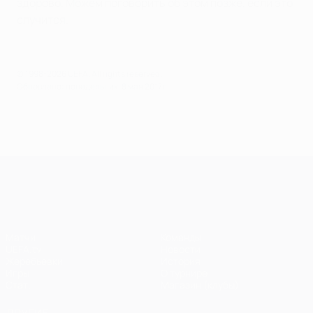
здорово. Можем поговорить об этом позже, если это
случится.
© 1998-2026 UEFA. All rights reserved.
Обновлено: понедельник, 8 мая 2017 г.
Лига чемпионов УЕФА
Матчи
Команды
UEFA.tv
Новости
Жеребьевки
История
Игры
О турнире
Стат.
Магазин (клубы)