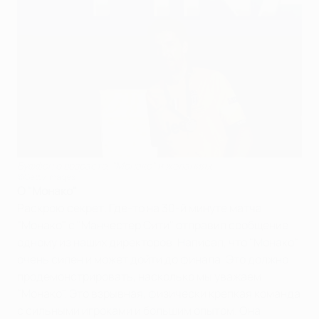
Буффон о возрасте, "Монако" и желаниях
©Getty Images
О "Монако"
Раскрою секрет. Где-то на 30-й минуте матча
"Монако" с "Манчестер Сити" отправил сообщение
одному из наших директоров. Написал, что "Монако"
очень силен и может дойти до финала. Это должно
продемонстрировать, насколько мы уважаем
"Монако". Это взрывная, физически крепкая команда
с сильными игроками и большим опытом. Она