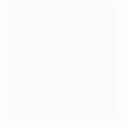
Джанлуиджи Буффон часто разочаровывался
©Getty Images