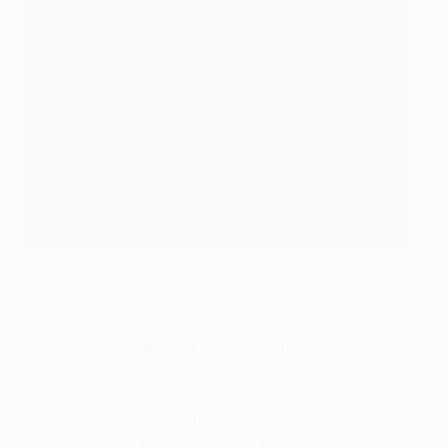
Килиан Мбаппе: вчерашний новорожденный
©AFP/Getty Images
О желании отыграться за прежние неудачи
Бесспорно, хочу отыграться за
поражение
в
берлинском финале [от "Барселоны" в 2015 году].
Еще я должен поквитаться за
финал в Манчестере
в
2003-м [тогда "Ювентус" проиграл "Милану" по