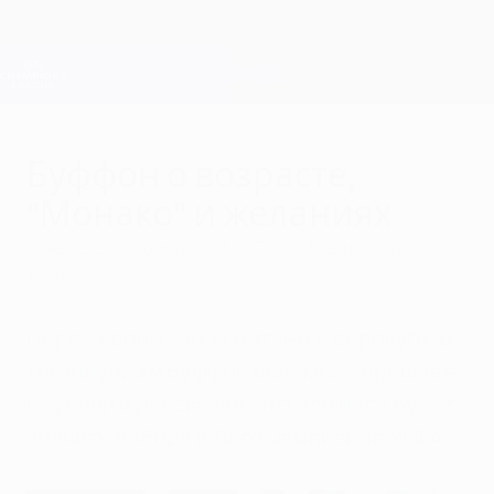
Skip
to
main
Лига чемпионов. Официальное
Скачать
content
Результаты live и Fantasy
Лига чемпионов УЕФА
Буффон о возрасте,
"Монако" и желаниях
понедельник, 8 мая 2017 г.
| Паоло Меникуччи из
Турина
Перед своим 150-м матчем в еврокубках
Джанлуиджи Буффон вспомнил прошлые
неудачи и рассказал, что для него будет
значить победа в Лиге чемпионов УЕФА.