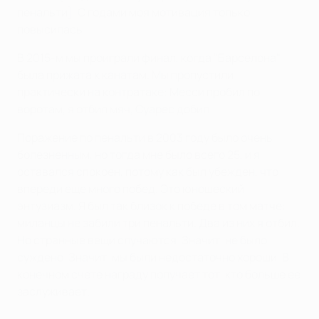
пенальти]. С годами моя мотивация только
повысилась.
В 2015-м мы проиграли финал, когда "Барселона"
была прижата к канатам. Мы пропустили
практически на контратаке: Месси пробил по
воротам, я отбил мяч, Суарес добил.
Поражение по пенальти в 2003 году было очень
болезненным, но тогда мне было всего 25, и я
оставался спокоен, потому как был убежден, что
впереди еще много побед. Это юношеский
энтузиазм. Я был так близок к победе в том матче:
миланцы не забили три пенальти. Два из них я отбил.
Но странные вещи случаются. Значит, не было
суждено. Значит, мы были недостаточно хороши. В
конечном счете награду получает тот, кто больше ее
заслуживает.